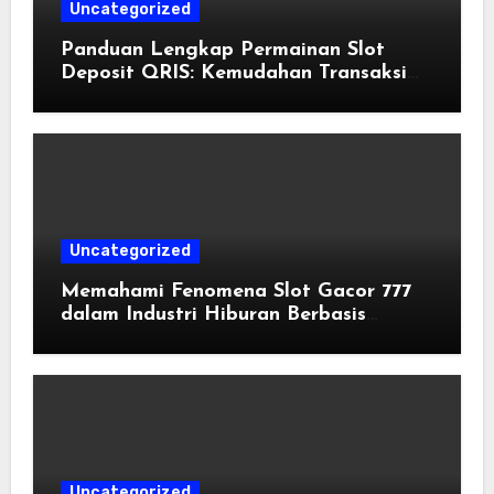
Uncategorized
Panduan Lengkap Permainan Slot
Deposit QRIS: Kemudahan Transaksi
Tercepat dengan Modal Minim
Uncategorized
Memahami Fenomena Slot Gacor 777
dalam Industri Hiburan Berbasis
Teknologi
Uncategorized