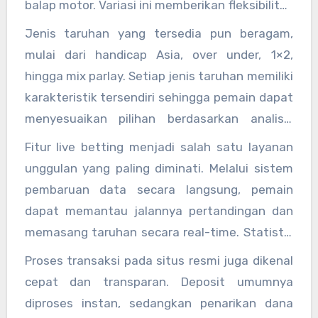
balap motor. Variasi ini memberikan fleksibilitas
dalam memilih event sesuai minat dan strategi
Jenis taruhan yang tersedia pun beragam,
masing-masing.
mulai dari handicap Asia, over under, 1×2,
hingga mix parlay. Setiap jenis taruhan memiliki
karakteristik tersendiri sehingga pemain dapat
menyesuaikan pilihan berdasarkan analisis
pertandingan.
Fitur live betting menjadi salah satu layanan
unggulan yang paling diminati. Melalui sistem
pembaruan data secara langsung, pemain
dapat memantau jalannya pertandingan dan
memasang taruhan secara real-time. Statistik
seperti penguasaan bola, peluang, hingga
Proses transaksi pada situs resmi juga dikenal
performa tim menjadi bahan pertimbangan
cepat dan transparan. Deposit umumnya
penting dalam mengambil keputusan.
diproses instan, sedangkan penarikan dana