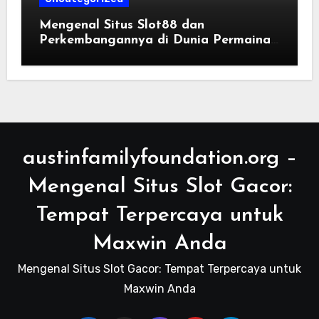
Mengenal Situs Slot88 dan
Perkembangannya di Dunia Permainan
Online
austinfamilyfoundation.org –
Mengenal Situs Slot Gacor:
Tempat Terpercaya untuk
Maxwin Anda
Mengenal Situs Slot Gacor: Tempat Terpercaya untuk
Maxwin Anda