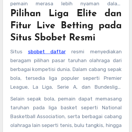
pemain merasa lebih nyaman dalam
Pilihan Liga Elite dan
menjalankan aktivitas taruhan.
Fitur Live Betting pada
Situs Sbobet Resmi
Situs
sbobet daftar
resmi menyediakan
beragam pilihan pasar taruhan olahraga dari
berbagai kompetisi dunia. Dalam cabang sepak
bola, tersedia liga populer seperti
Premier
League
,
La Liga
,
Serie A
, dan
Bundesliga
.
Turnamen internasional seperti
UEFA European
Selain sepak bola, pemain dapat memasang
Championship
juga tersedia sebagai pasar
taruhan pada liga basket seperti
National
taruhan favorit.
Basketball Association
, serta berbagai cabang
olahraga lain seperti tenis, bulu tangkis, hingga