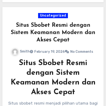
Uncategorized
Situs Sbobet Resmi dengan
Sistem Keamanan Modern dan
Akses Cepat
Smith
February 19, 2026
No Comments
Situs Sbobet Resmi
dengan Sistem
Keamanan Modern dan
Akses Cepat
Situs sbobet resmi menjadi pilihan utama bagi