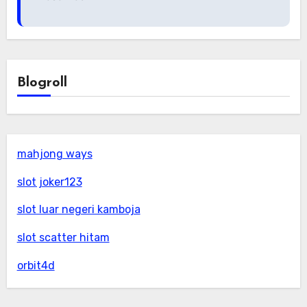
Blogroll
mahjong ways
slot joker123
slot luar negeri kamboja
slot scatter hitam
orbit4d