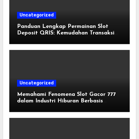
Uncategorized
Panduan Lengkap Permainan Slot
Deposit QRIS: Kemudahan Transaksi
Tercepat dengan Modal Minim
Uncategorized
Memahami Fenomena Slot Gacor 777
dalam Industri Hiburan Berbasis
Teknologi