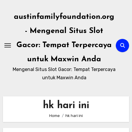
Skip
to
austinfamilyfoundation.org
content
- Mengenal Situs Slot
Gacor: Tempat Terpercaya
untuk Maxwin Anda
Mengenal Situs Slot Gacor: Tempat Terpercaya
untuk Maxwin Anda
hk hari ini
Home
hk hari ini