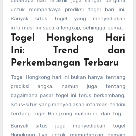
beberapa hari terakhir juga sangat berguna
HK sebelumnya. Meskipun tidak ada jaminan
untuk memperkaya prediksi togel hari ini.
pasti bahwa pola tersebut akan selalu muncul,
Banyak situs togel yang menyediakan
namun banyak yang merasa lebih nyaman jika
informasi ini secara lengkap, sehingga pemain
mereka melihat rekapan data togel Hongkong.
Togel Hongkong Hari
bisa melihat apakah ada angka yang sering
muncul atau angka yang jarang keluar. Semua
Ini: Trend dan
informasi ini diharapkan dapat membantu
Perkembangan Terbaru
pemain dalam merumuskan angka yang akan
mereka pasang.
Togel Hongkong hari ini bukan hanya tentang
prediksi angka, namun juga tentang
bagaimana pasar togel ini terus berkembang.
Situs-situs yang menyediakan informasi terkini
tentang togel Hongkong malam ini dan togel
Hongkong live juga ikut berperan dalam
Banyak situs juga menyediakan togel
mempercepat akses pemain terhadap hasil
Hongkong live untuk memudahkan pemain