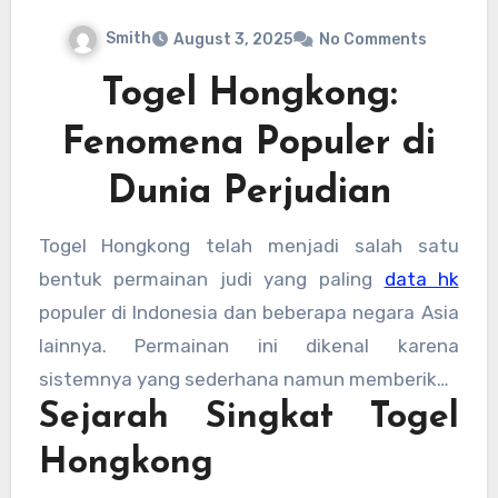
Smith
August 3, 2025
No Comments
Togel Hongkong:
Fenomena Populer di
Dunia Perjudian
Togel Hongkong telah menjadi salah satu
bentuk permainan judi yang paling
data hk
populer di Indonesia dan beberapa negara Asia
lainnya. Permainan ini dikenal karena
sistemnya yang sederhana namun memberikan
Sejarah Singkat Togel
peluang kemenangan yang cukup
menggiurkan. Dikelola secara resmi oleh
Hongkong
Hongkong Pools, togel Hongkong disiarkan