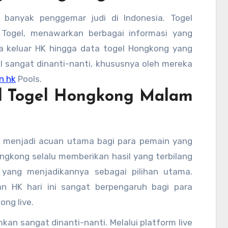
n banyak penggemar judi di Indonesia. Togel
Togel, menawarkan berbagai informasi yang
ka keluar HK hingga data togel Hongkong yang
el sangat dinanti-nanti, khususnya oleh mereka
n hk
Pools.
il Togel Hongkong Malam
HK menjadi acuan utama bagi para pemain yang
gkong selalu memberikan hasil yang terbilang
 yang menjadikannya sebagai pilihan utama.
n HK hari ini sangat berpengaruh bagi para
ng live.
an sangat dinanti-nanti. Melalui platform live