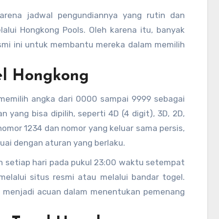
karena jadwal pengundiannya yang rutin dan
alui Hongkong Pools. Oleh karena itu, banyak
smi ini untuk membantu mereka dalam memilih
el Hongkong
memilih angka dari 0000 sampai 9999 sebagai
ang bisa dipilih, seperti 4D (4 digit), 3D, 2D,
 nomor 1234 dan nomor yang keluar sama persis,
ai dengan aturan yang berlaku.
 setiap hari pada pukul 23:00 waktu setempat
elalui situs resmi atau melalui bandar togel.
an menjadi acuan dalam menentukan pemenang