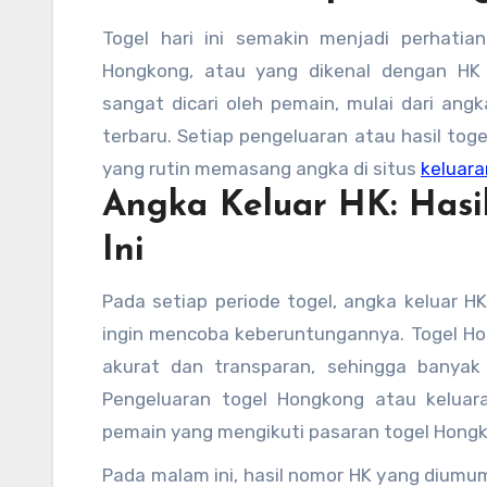
Togel hari ini semakin menjadi perhatia
Hongkong, atau yang dikenal dengan HK 
sangat dicari oleh pemain, mulai dari ang
terbaru. Setiap pengeluaran atau hasil tog
yang rutin memasang angka di situs
keluara
Angka Keluar HK: Has
Ini
Pada setiap periode togel, angka keluar 
ingin mencoba keberuntungannya. Togel Hon
akurat dan transparan, sehingga banyak
Pengeluaran togel Hongkong atau keluara
pemain yang mengikuti pasaran togel Hongko
Pada malam ini, hasil nomor HK yang diumumk