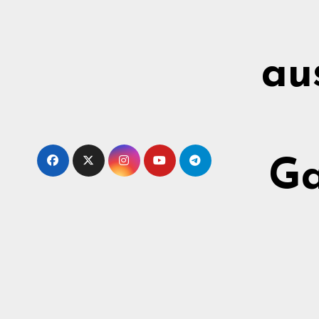
Skip
to
content
au
Ga