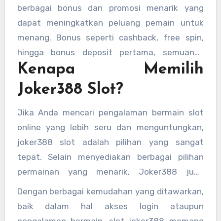
dapat dengan cepat masuk ke akun mereka
berbagai bonus dan promosi menarik yang
dan langsung menikmati permainan tanpa
dapat meningkatkan peluang pemain untuk
hambatan teknis.
menang. Bonus seperti cashback, free spin,
hingga bonus deposit pertama, semuanya
Kenapa Memilih
dirancang untuk memberikan keuntungan
tambahan bagi pemain setia. Keberagaman
Joker388 Slot?
permainan dan bonus inilah yang membuat
joker388 slot menjadi pilihan utama banyak
Jika Anda mencari pengalaman bermain slot
pemain slot online.
online yang lebih seru dan menguntungkan,
joker388 slot adalah pilihan yang sangat
tepat. Selain menyediakan berbagai pilihan
permainan yang menarik, Joker388 juga
dikenal memiliki sistem keamanan yang sangat
Dengan berbagai kemudahan yang ditawarkan,
baik. Transaksi yang dilakukan melalui situs ini
baik dalam hal akses login ataupun
dijamin aman, serta layanan customer support
pengalaman bermain, slot joker388 memang