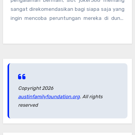
yang siap membantu pemain 24/7.
sangat direkomendasikan bagi siapa saja yang
ingin mencoba peruntungan mereka di dunia
slot online.
Copyright 2026
austinfamilyfoundation.org
. All rights
reserved