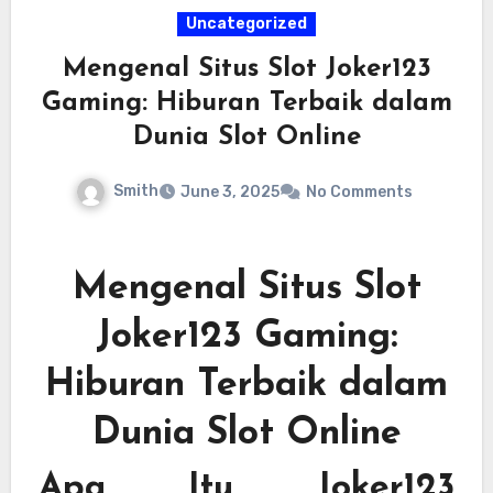
Uncategorized
Mengenal Situs Slot Joker123
Gaming: Hiburan Terbaik dalam
Dunia Slot Online
Smith
June 3, 2025
No Comments
Mengenal Situs Slot
Joker123 Gaming:
Hiburan Terbaik dalam
Dunia Slot Online
Apa Itu Joker123