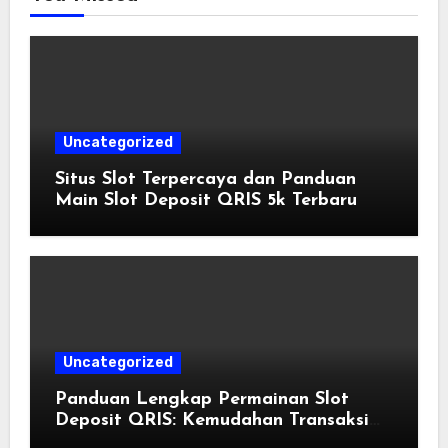
Uncategorized
Situs Slot Terpercaya dan Panduan
Main Slot Deposit QRIS 5k Terbaru
Uncategorized
Panduan Lengkap Permainan Slot
Deposit QRIS: Kemudahan Transaksi
Tercepat dengan Modal Minim