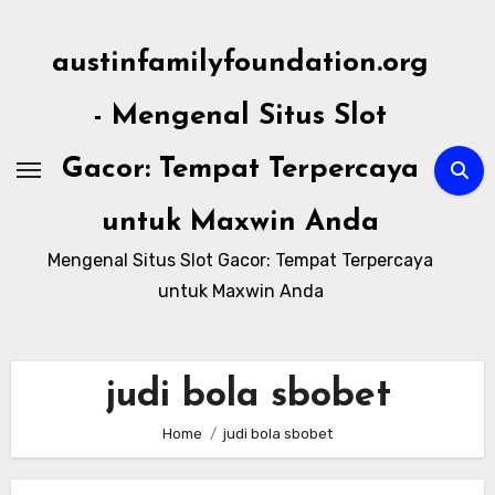
Skip
to
austinfamilyfoundation.org
content
- Mengenal Situs Slot
Gacor: Tempat Terpercaya
untuk Maxwin Anda
Mengenal Situs Slot Gacor: Tempat Terpercaya
untuk Maxwin Anda
judi bola sbobet
Home
judi bola sbobet