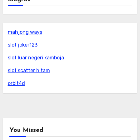
mahjong ways
slot joker123
slot luar negeri kamboja
slot scatter hitam
orbit4d
You Missed