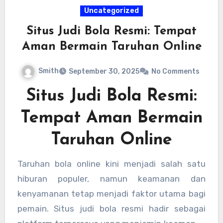
Uncategorized
Situs Judi Bola Resmi: Tempat
Aman Bermain Taruhan Online
Smith
September 30, 2025
No Comments
Situs Judi Bola Resmi:
Tempat Aman Bermain
Taruhan Online
Taruhan bola online kini menjadi salah satu
hiburan populer, namun keamanan dan
kenyamanan tetap menjadi faktor utama bagi
pemain. Situs judi bola resmi hadir sebagai