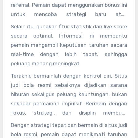
referral. Pemain dapat menggunakan bonus ini
untuk mencoba strategi baru atau
meningkatkan peluang menang tanpa
Selain itu, gunakan fitur statistik dan live score
menambah risiko signifikan.
secara optimal. Informasi ini membantu
pemain mengambil keputusan taruhan secara
real-time dengan lebih tepat, sehingga
peluang menang meningkat.
Terakhir, bermainlah dengan kontrol diri. Situs
judi bola resmi sebaiknya dijadikan sarana
hiburan sekaligus peluang keuntungan, bukan
sekadar permainan impulsif. Bermain dengan
fokus, strategi, dan disiplin membuat
pengalaman taruhan lebih menyenangkan dan
Dengan strategi tepat dan bermain di situs judi
menguntungkan.
bola resmi, pemain dapat menikmati taruhan