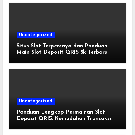
Uncategorized
Situs Slot Terpercaya dan Panduan
Main Slot Deposit QRIS 5k Terbaru
Uncategorized
Panduan Lengkap Permainan Slot
Deposit QRIS: Kemudahan Transaksi
Tercepat dengan Modal Minim