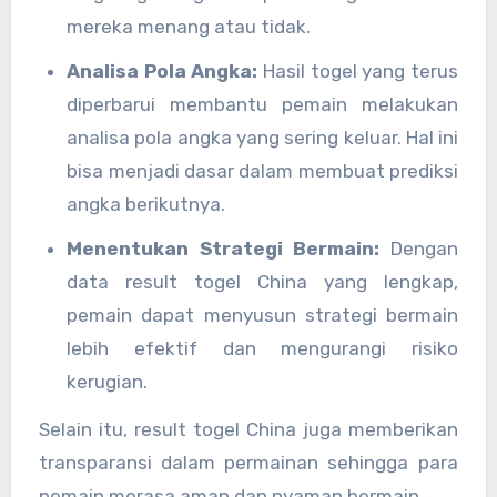
mereka menang atau tidak.
Analisa Pola Angka:
Hasil togel yang terus
diperbarui membantu pemain melakukan
analisa pola angka yang sering keluar. Hal ini
bisa menjadi dasar dalam membuat prediksi
angka berikutnya.
Menentukan Strategi Bermain:
Dengan
data result togel China yang lengkap,
pemain dapat menyusun strategi bermain
lebih efektif dan mengurangi risiko
kerugian.
Selain itu, result togel China juga memberikan
transparansi dalam permainan sehingga para
pemain merasa aman dan nyaman bermain.