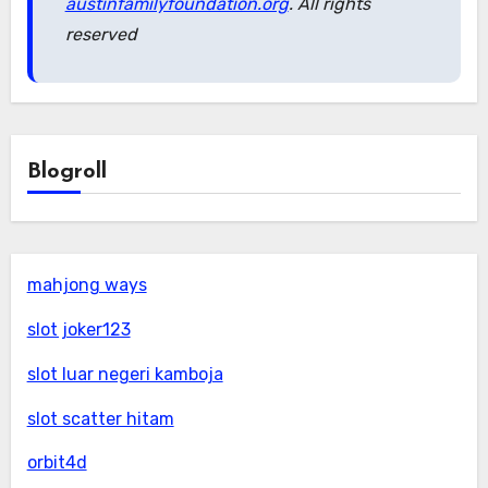
austinfamilyfoundation.org
. All rights
reserved
Blogroll
mahjong ways
slot joker123
slot luar negeri kamboja
slot scatter hitam
orbit4d