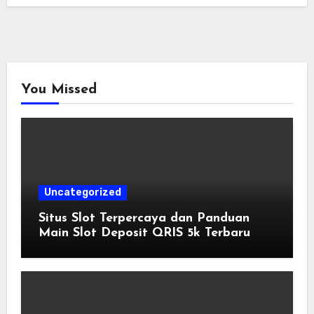
You Missed
Uncategorized
Situs Slot Terpercaya dan Panduan
Main Slot Deposit QRIS 5k Terbaru