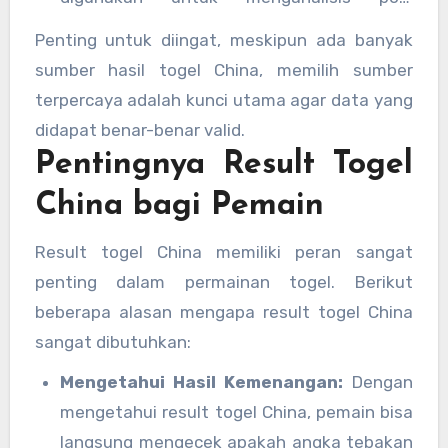
kemenangan.
Penting untuk diingat, meskipun ada banyak
sumber hasil togel China, memilih sumber
terpercaya adalah kunci utama agar data yang
didapat benar-benar valid.
Pentingnya Result Togel
China bagi Pemain
Result togel China memiliki peran sangat
penting dalam permainan togel. Berikut
beberapa alasan mengapa result togel China
sangat dibutuhkan:
Mengetahui Hasil Kemenangan:
Dengan
mengetahui result togel China, pemain bisa
langsung mengecek apakah angka tebakan