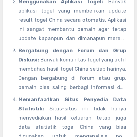
Menggunakan Aplikasi Togel:
Banyak
aplikasi togel yang memberikan update
result togel China secara otomatis. Aplikasi
ini sangat membantu pemain agar tetap
update kapanpun dan dimanapun mereka
berada.
Bergabung dengan Forum dan Grup
Diskusi:
Banyak komunitas togel yang aktif
membahas hasil togel China setiap harinya.
Dengan bergabung di forum atau grup,
pemain bisa saling berbagi informasi dan
mendapatkan update result togel China
Memanfaatkan Situs Penyedia Data
yang cepat.
Statistik:
Situs-situs ini tidak hanya
menyediakan hasil keluaran, tetapi juga
data statistik togel China yang bisa
digunakan untuk menganalisis pola