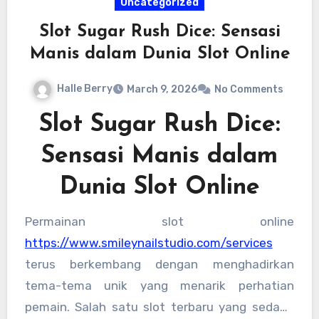
Uncategorized
Slot Sugar Rush Dice: Sensasi
Manis dalam Dunia Slot Online
Halle Berry
March 9, 2026
No Comments
Slot Sugar Rush Dice:
Sensasi Manis dalam
Dunia Slot Online
Permainan slot online
https://www.smileynailstudio.com/services
terus berkembang dengan menghadirkan
tema-tema unik yang menarik perhatian
pemain. Salah satu slot terbaru yang sedang