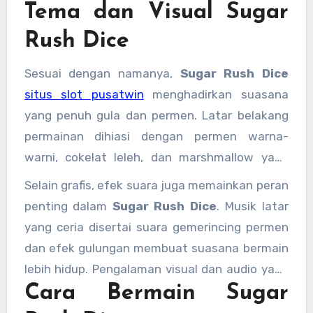
Tema dan Visual Sugar
populer adalah
Sugar Rush Dice
. Game ini
memadukan keseruan gulungan slot klasik
Rush Dice
dengan elemen dadu yang menambahkan
sensasi berbeda. Tema manis dan penuh warna
Sesuai dengan namanya,
Sugar Rush Dice
yang diusung membuat pengalaman bermain
situs slot pusatwin
menghadirkan suasana
menjadi lebih menyenangkan, terutama bagi
yang penuh gula dan permen. Latar belakang
pemain yang menyukai grafis cerah dan
permainan dihiasi dengan permen warna-
animasi yang menarik.
warni, cokelat leleh, dan marshmallow yang
mengapung di udara. Setiap simbol pada
Selain grafis, efek suara juga memainkan peran
gulungan dirancang dengan detail, mulai dari
penting dalam
Sugar Rush Dice
. Musik latar
permen karet, lolipop, hingga dadu dengan
yang ceria disertai suara gemerincing permen
warna-warna cerah. Animasi yang halus saat
dan efek gulungan membuat suasana bermain
simbol menang atau memicu bonus membuat
lebih hidup. Pengalaman visual dan audio yang
pemain merasa seperti masuk ke dunia fantasi
Cara Bermain Sugar
menyatu ini membuat slot menjadi lebih
yang manis.
imersif, sehingga pemain betah bermain dalam