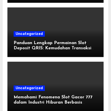
Uncategorized
Panduan Lengkap Permainan Slot
Deposit QRIS: Kemudahan Transaksi
Tercepat dengan Modal Minim
Uncategorized
Memahami Fenomena Slot Gacor 777
dalam Industri Hiburan Berbasis
Teknologi