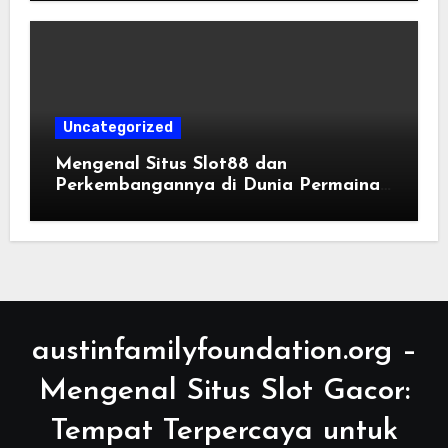
Uncategorized
Mengenal Situs Slot88 dan
Perkembangannya di Dunia Permainan
Online
austinfamilyfoundation.org –
Mengenal Situs Slot Gacor:
Tempat Terpercaya untuk