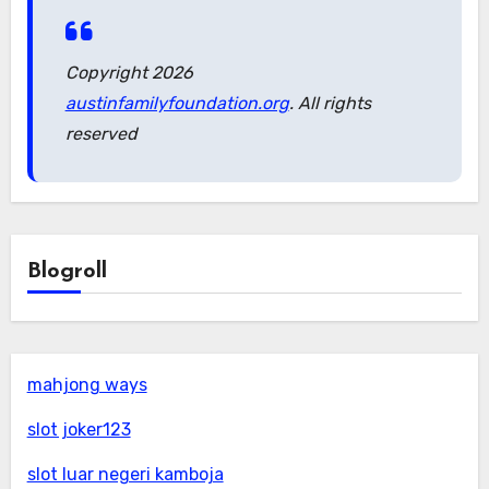
yang mencari petualangan seru di dunia maya.
Copyright 2026
austinfamilyfoundation.org
. All rights
reserved
Blogroll
mahjong ways
slot joker123
slot luar negeri kamboja