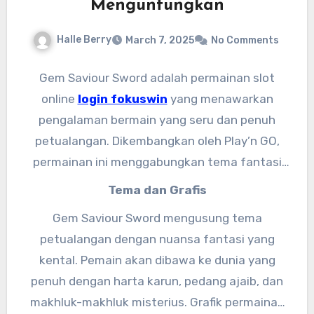
Menguntungkan
Halle Berry
March 7, 2025
No Comments
Gem Saviour Sword adalah permainan slot
online
login fokuswin
yang menawarkan
pengalaman bermain yang seru dan penuh
petualangan. Dikembangkan oleh Play’n GO,
permainan ini menggabungkan tema fantasi
dengan berbagai fitur inovatif yang menarik,
Tema dan Grafis
menjadikannya salah satu pilihan favorit di
Gem Saviour Sword mengusung tema
kalangan pemain slot online.
petualangan dengan nuansa fantasi yang
kental. Pemain akan dibawa ke dunia yang
penuh dengan harta karun, pedang ajaib, dan
makhluk-makhluk misterius. Grafik permainan