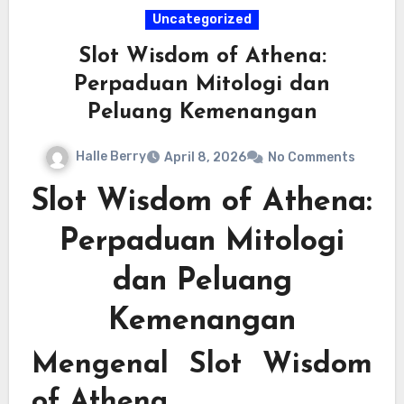
Uncategorized
Slot Wisdom of Athena:
Perpaduan Mitologi dan
Peluang Kemenangan
Halle Berry
April 8, 2026
No Comments
Slot Wisdom of Athena:
Perpaduan Mitologi
dan Peluang
Kemenangan
Mengenal Slot Wisdom
of Athena