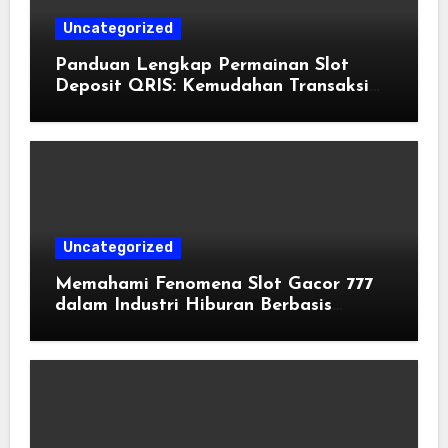
Uncategorized
Panduan Lengkap Permainan Slot
Deposit QRIS: Kemudahan Transaksi
Tercepat dengan Modal Minim
Uncategorized
Memahami Fenomena Slot Gacor 777
dalam Industri Hiburan Berbasis
Teknologi