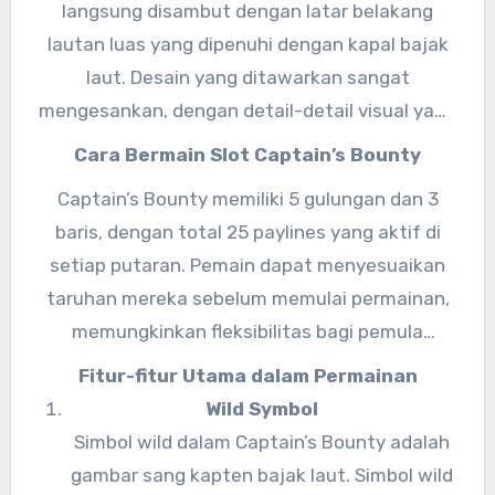
langsung disambut dengan latar belakang
fitur-fitur menarik yang bisa membawa para
lautan luas yang dipenuhi dengan kapal bajak
pemain menuju kemenangan besar.
laut. Desain yang ditawarkan sangat
mengesankan, dengan detail-detail visual yang
menambah keseruan. Simbol-simbol dalam
Cara Bermain Slot Captain’s Bounty
permainan ini terdiri dari berbagai elemen yang
Captain’s Bounty memiliki 5 gulungan dan 3
berkaitan dengan dunia bajak laut, seperti
baris, dengan total 25 paylines yang aktif di
tengkorak, peti harta karun, dan tentu saja,
setiap putaran. Pemain dapat menyesuaikan
sang kapten bajak laut. Warna dominan biru
taruhan mereka sebelum memulai permainan,
dan emas memberikan nuansa petualangan
memungkinkan fleksibilitas bagi pemula
yang mendalam dan misterius.
maupun pemain berpengalaman. Nilai taruhan
Fitur-fitur Utama dalam Permainan
dapat bervariasi, sehingga pemain dapat
Wild Symbol
memilih level taruhan yang sesuai dengan
Simbol wild dalam Captain’s Bounty adalah
anggaran mereka. Slot ini memiliki volatilitas
gambar sang kapten bajak laut. Simbol wild