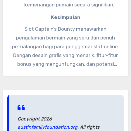
kemenangan pemain secara signifikan.
Kesimpulan
Slot Captain’s Bounty menawarkan
pengalaman bermain yang seru dan penuh
petualangan bagi para penggemar slot online.
Dengan desain grafis yang menarik, fitur-fitur
bonus yang menguntungkan, dan potensi
kemenangan yang besar, permainan ini menjadi
pilihan yang tepat bagi mereka yang ingin
merasakan sensasi menjadi kapten bajak laut
dan mencari harta karun. Volatilitas tinggi dan
kombinasi berbagai fitur menarik menjadikan
Captain’s Bounty sebagai permainan yang
Copyright 2026
tidak boleh dilewatkan oleh para pemain yang
austinfamilyfoundation.org
. All rights