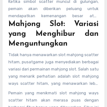
Ketika simbol scatter muncul di gulungan,
slot scatter mahjong, pemain dapat menikmati
pemain akan diberikan peluang untuk
grafis yang memukau dengan simbol-simbol
mendapatkan kemenangan besar atau
mahjong yang penuh warna serta efek suara
Mahjong Slot: Variasi
membuka putaran bonus, yang dapat
yang mendalam.
meningkatkan peluang mereka untuk meraih
yang Menghibur dan
jackpot. Fitur slot mahjong scatter hitam ini
Menguntungkan
menjadi daya tarik tersendiri bagi para pemain
yang ingin merasakan sensasi bermain dengan
Tidak hanya menawarkan slot mahjong scatter
keuntungan maksimal.
hitam, pusatgame juga menyediakan berbagai
variasi dari permainan mahjong slot. Salah satu
yang menarik perhatian adalah slot mahjong
ways scatter hitam, yang menawarkan lebih
banyak cara untuk menang melalui sistem
Pemain yang menikmati slot mahjong ways
“ways-to-win” yang inovatif. Dalam permainan
scatter hitam akan merasa puas dengan
ini, kombinasi simbol yang cocok bisa muncul di