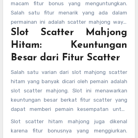
yang berbeda dan menarik. Keunikan dari slot
macam fitur bonus yang menguntungkan.
mahjong terletak pada cara permainan ini
Salah satu fitur menarik yang ada dalam
mengubah elemen tradisional mahjong
permainan ini adalah scatter mahjong ways.
menjadi fitur-fitur interaktif yang dapat
Slot Scatter Mahjong
Fitur ini memungkinkan pemain untuk
memberikan hadiah besar bagi para pemain.
membuka kombinasi simbol yang lebih luas dan
Hitam: Keuntungan
meningkatkan peluang mereka untuk
Besar dari Fitur Scatter
mendapatkan kemenangan besar. Dengan
adanya scatter mahjong ways, pemain dapat
Salah satu varian dari slot mahjong scatter
meraih lebih banyak putaran gratis atau
hitam yang banyak dicari oleh pemain adalah
multiplier yang dapat meningkatkan hadiah
slot scatter mahjong. Slot ini menawarkan
mereka secara signifikan.
keuntungan besar berkat fitur scatter yang
dapat memberi pemain kesempatan untuk
memicu putaran gratis atau mendapatkan
Slot scatter hitam mahjong juga dikenal
kemenangan tambahan tanpa harus memutar
karena fitur bonusnya yang menggiurkan.
gulungan secara langsung. Dalam permainan