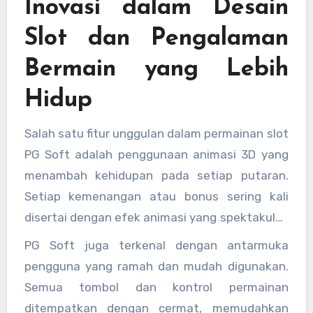
Inovasi dalam Desain
belakang 3D yang menakjubkan dan animasi
dengan sebuah permainan video game, bukan
yang sangat realistis, menciptakan
Slot dan Pengalaman
hanya slot tradisional.
pengalaman bermain yang tidak hanya
Bermain yang Lebih
menghibur tetapi juga memikat secara visual.
Hidup
Salah satu fitur unggulan dalam permainan slot
PG Soft adalah penggunaan animasi 3D yang
menambah kehidupan pada setiap putaran.
Setiap kemenangan atau bonus sering kali
disertai dengan efek animasi yang spektakuler,
yang membuat pemain merasa lebih terlibat
PG Soft juga terkenal dengan antarmuka
dalam permainan. Sebagai contoh, saat
pengguna yang ramah dan mudah digunakan.
mendapatkan putaran gratis atau simbol-
Semua tombol dan kontrol permainan
simbol tertentu yang membentuk kombinasi
ditempatkan dengan cermat, memudahkan