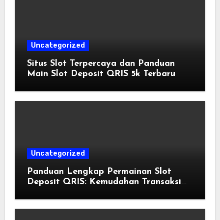
Uncategorized
Situs Slot Terpercaya dan Panduan
Main Slot Deposit QRIS 5k Terbaru
Uncategorized
Panduan Lengkap Permainan Slot
Deposit QRIS: Kemudahan Transaksi
Tercepat dengan Modal Minim