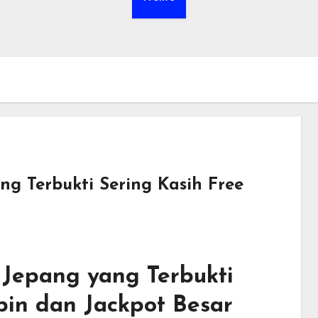
ng Terbukti Sering Kasih Free
 Jepang yang Terbukti
pin dan Jackpot Besar