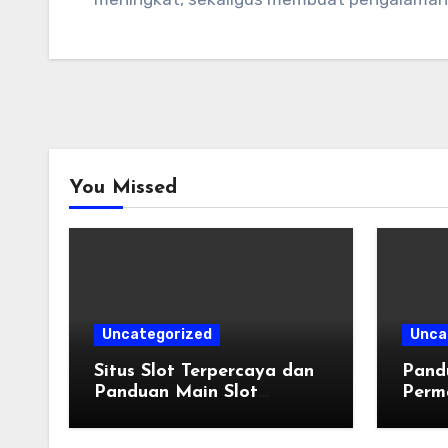
You Missed
Uncategorized
Unca
Situs Slot Terpercaya dan
Pand
Panduan Main Slot
Perma
Deposit QRIS 5k Terbaru
QRIS
Trans