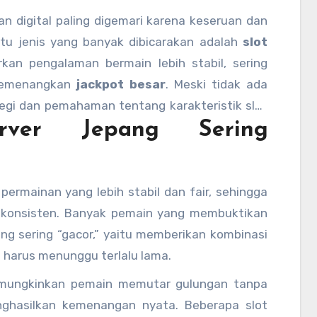
an digital paling digemari karena keseruan dan
tu jenis yang banyak dibicarakan adalah
slot
kan pengalaman bermain lebih stabil, sering
 memenangkan
jackpot besar
. Meski tidak ada
egi dan pemahaman tentang karakteristik slot
rver Jepang Sering
tungan.
permainan yang lebih stabil dan fair, sehingga
ih konsisten. Banyak pemain yang membuktikan
g sering “gacor,” yaitu memberikan kombinasi
 harus menunggu terlalu lama.
memungkinkan pemain memutar gulungan tanpa
nghasilkan kemenangan nyata. Beberapa slot