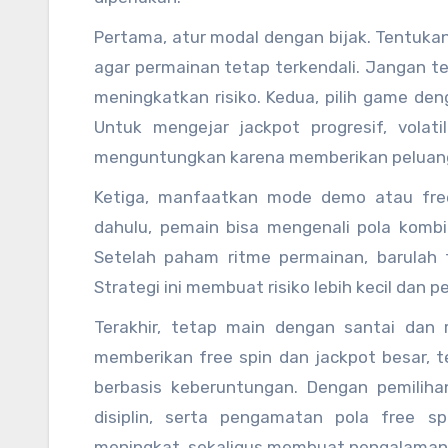
Pertama, atur modal dengan bijak. Tentuka
agar permainan tetap terkendali. Jangan t
meningkatkan risiko. Kedua, pilih game den
Untuk mengejar jackpot progresif, volati
menguntungkan karena memberikan peluang
Ketiga, manfaatkan mode demo atau fre
dahulu, pemain bisa mengenali pola kombina
Setelah paham ritme permainan, barulah t
Strategi ini membuat risiko lebih kecil dan 
Terakhir, tetap main dengan santai dan r
memberikan free spin dan jackpot besar, t
berbasis keberuntungan. Dengan pemili
disiplin, serta pengamatan pola free s
meningkat, sekaligus membuat pengalaman