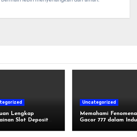
tegorized
Uncategorized
uan Lengkap
Memahami Fenomena 
inan Slot Deposit
Gacor 777 dalam Indu
: Kemudahan
Hiburan Berbasis
aksi Tercepat dengan
Teknologi