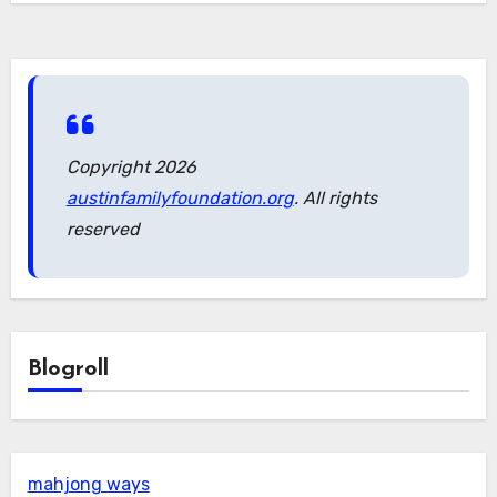
Copyright 2026
austinfamilyfoundation.org
. All rights
reserved
Blogroll
mahjong ways