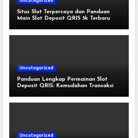
Uncategorized
Situs Slot Terpercaya dan Panduan
Main Slot Deposit QRIS 5k Terbaru
Uncategorized
Panduan Lengkap Permainan Slot
Deposit QRIS: Kemudahan Transaksi
Tercepat dengan Modal Minim
Uncategorized