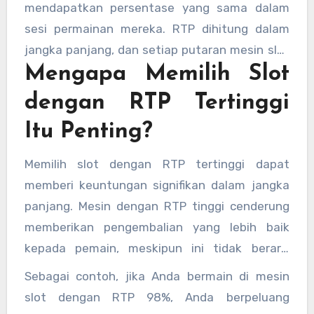
mengembalikan 96 unit uang dalam bentuk
mendapatkan persentase yang sama dalam
kemenangan. Sisanya, yaitu 4%, menjadi
sesi permainan mereka. RTP dihitung dalam
keuntungan bagi kasino.
jangka panjang, dan setiap putaran mesin slot
Mengapa Memilih Slot
adalah hasil acak. Meski begitu, memahami
RTP dapat membantu pemain dalam memilih
dengan RTP Tertinggi
mesin dengan peluang lebih baik untuk
Itu Penting?
menang.
Memilih slot dengan RTP tertinggi dapat
memberi keuntungan signifikan dalam jangka
panjang. Mesin dengan RTP tinggi cenderung
memberikan pengembalian yang lebih baik
kepada pemain, meskipun ini tidak berarti
pemain akan selalu menang dalam setiap sesi.
Sebagai contoh, jika Anda bermain di mesin
Namun, dengan memilih slot yang memiliki RTP
slot dengan RTP 98%, Anda berpeluang
tinggi, pemain dapat memaksimalkan potensi