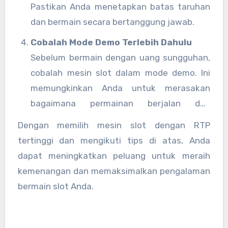
Pastikan Anda menetapkan batas taruhan
dan bermain secara bertanggung jawab.
Cobalah Mode Demo Terlebih Dahulu
Sebelum bermain dengan uang sungguhan,
cobalah mesin slot dalam mode demo. Ini
memungkinkan Anda untuk merasakan
bagaimana permainan berjalan dan
menentukan apakah RTP yang ditawarkan
Dengan memilih mesin slot dengan RTP
sesuai dengan preferensi Anda.
tertinggi dan mengikuti tips di atas, Anda
dapat meningkatkan peluang untuk meraih
kemenangan dan memaksimalkan pengalaman
bermain slot Anda.