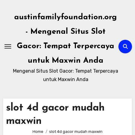
Skip
to
austinfamilyfoundation.org
content
- Mengenal Situs Slot
Gacor: Tempat Terpercaya
untuk Maxwin Anda
Mengenal Situs Slot Gacor: Tempat Terpercaya
untuk Maxwin Anda
slot 4d gacor mudah
maxwin
Home
slot 4d gacor mudah maxwin