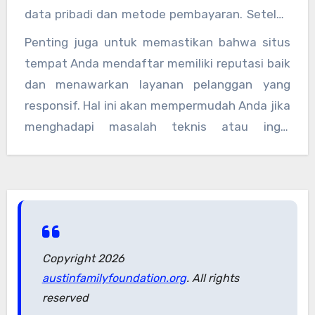
data pribadi dan metode pembayaran. Setelah
akun aktif, pemain dapat langsung memilih
Penting juga untuk memastikan bahwa situs
jenis permainan slot 4D sesuai preferensi.
tempat Anda mendaftar memiliki reputasi baik
dan menawarkan layanan pelanggan yang
responsif. Hal ini akan mempermudah Anda jika
menghadapi masalah teknis atau ingin
mendapatkan tips tambahan dari tim support
profesional.
Copyright 2026
austinfamilyfoundation.org
. All rights
reserved