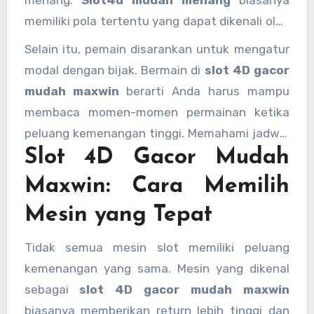
menang.
Slot4d mudah menang
biasanya
memiliki pola tertentu yang dapat dikenali oleh
pemain berpengalaman. Salah satu tips dasar
Selain itu, pemain disarankan untuk mengatur
adalah mempelajari statistik permainan,
modal dengan bijak. Bermain di
slot 4D gacor
termasuk frekuensi keluarnya kombinasi angka
mudah maxwin
berarti Anda harus mampu
dan bonus.
membaca momen-momen permainan ketika
peluang kemenangan tinggi. Memahami jadwal
Slot 4D Gacor Mudah
putaran, memanfaatkan fitur bonus, dan tetap
disiplin dengan batas taruhan adalah kunci
Maxwin: Cara Memilih
agar kemenangan dapat dimaksimalkan.
Mesin yang Tepat
Tidak semua mesin slot memiliki peluang
kemenangan yang sama. Mesin yang dikenal
sebagai
slot 4D gacor mudah maxwin
biasanya memberikan return lebih tinggi dan