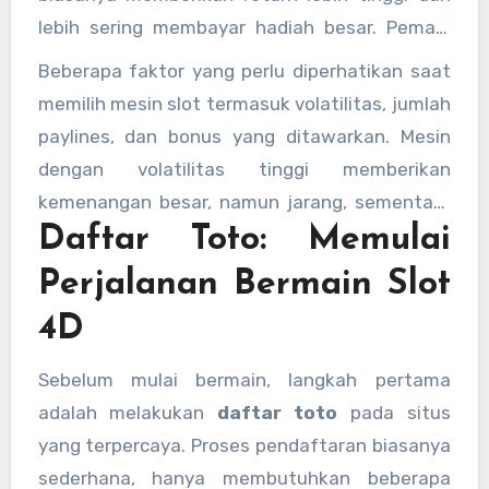
lebih sering membayar hadiah besar. Pemain
dapat mengenali mesin gacor dari pola
Beberapa faktor yang perlu diperhatikan saat
pembayaran dan riwayat kemenangan
memilih mesin slot termasuk volatilitas, jumlah
sebelumnya.
paylines, dan bonus yang ditawarkan. Mesin
dengan volatilitas tinggi memberikan
kemenangan besar, namun jarang, sementara
Daftar Toto: Memulai
mesin dengan volatilitas rendah cenderung
memberikan kemenangan kecil tapi lebih
Perjalanan Bermain Slot
sering. Menyesuaikan pilihan mesin dengan
4D
strategi permainan sangat penting untuk
memaksimalkan peluang menang.
Sebelum mulai bermain, langkah pertama
adalah melakukan
daftar toto
pada situs
yang terpercaya. Proses pendaftaran biasanya
sederhana, hanya membutuhkan beberapa