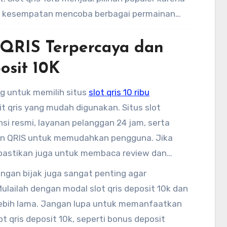
beri kesempatan mencoba berbagai permainan
t QRIS Terpercaya dan
sit 10K
ing untuk memilih situs
slot qris 10 ribu
 qris yang mudah digunakan. Situs slot
ensi resmi, layanan pelanggan 24 jam, serta
in QRIS untuk memudahkan pengguna. Jika
, pastikan juga untuk membaca review dan
nipuan.
engan bijak juga sangat penting agar
lailah dengan modal slot qris deposit 10k dan
 lebih lama. Jangan lupa untuk memanfaatkan
t qris deposit 10k, seperti bonus deposit