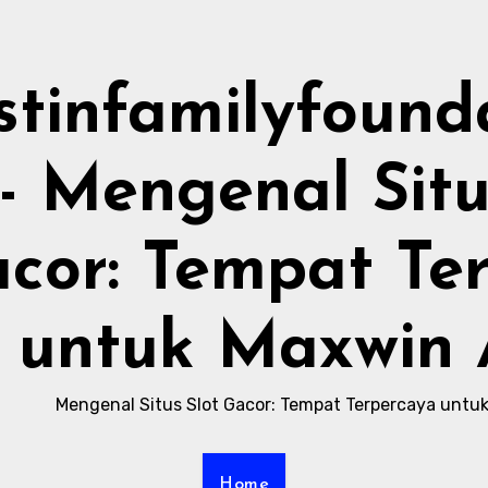
stinfamilyfound
- Mengenal Situ
cor: Tempat Te
untuk Maxwin
Mengenal Situs Slot Gacor: Tempat Terpercaya unt
Home