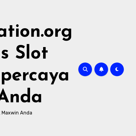
ation.org
s Slot
rpercaya
 Anda
uk Maxwin Anda