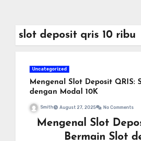
slot deposit qris 10 ribu
Uncategorized
Mengenal Slot Deposit QRIS: S
dengan Modal 10K
Smith
August 27, 2025
No Comments
Mengenal Slot Deposi
Bermain Slot 