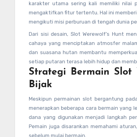
karakter utama sering kali memiliki nilai
mengaktifkan fitur tertentu. Hal ini membe
mengikuti misi perburuan di tengah dunia pe
Dari sisi desain, Slot Werewolf’s Hunt m
cahaya yang menciptakan atmosfer malam
dan suasana hutan membantu memperkuat
setiap putaran terasa lebih hidup dan memb
Strategi Bermain Slot
Bijak
Meskipun permainan slot bergantung pad
menerapkan beberapa cara bermain yang le
dana yang digunakan menjadi langkah pent
Pemain juga disarankan memahami aturan, 
sebelum mulai bermain.