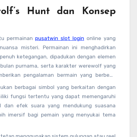
olf’s Hunt dan Konsep
atu permainan
pusatwin slot login
online yang
uansa misteri. Permainan ini menghadirkan
 penuh ketegangan, dipadukan dengan elemen
bulan purnama, serta karakter werewolf yang
mberikan pengalaman bermain yang berbeda
seperti buah-buahan atau simbol tradisional
ukan berbagai simbol yang berkaitan dengan
iliki fungsi tertentu yang dapat memengaruhi
tail dan efek suara yang mendukung suasana
bih imersif bagi pemain yang menyukai tema
 tetap menggunakan sistem gulungan atau reel