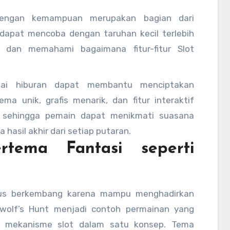
dengan kemampuan merupakan bagian dari
dapat mencoba dengan taruhan kecil terlebih
 dan memahami bagaimana fitur-fitur Slot
agai hiburan dapat membantu menciptakan
ma unik, grafis menarik, dan fitur interaktif
, sehingga pemain dapat menikmati suasana
hasil akhir dari setiap putaran.
rtema Fantasi seperti
rus berkembang karena mampu menghadirkan
ewolf’s Hunt menjadi contoh permainan yang
an mekanisme slot dalam satu konsep. Tema