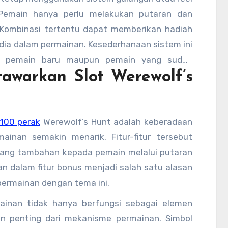
Pemain hanya perlu melakukan putaran dan
Kombinasi tertentu dapat memberikan hadiah
ia dalam permainan. Kesederhanaan sistem ini
h pemain baru maupun pemain yang sudah
tawarkan Slot Werewolf’s
 100 perak
Werewolf’s Hunt adalah keberadaan
inan semakin menarik. Fitur-fitur tersebut
uang tambahan kepada pemain melalui putaran
n dalam fitur bonus menjadi salah satu alasan
ermainan dengan tema ini.
mainan tidak hanya berfungsi sebagai elemen
an penting dari mekanisme permainan. Simbol