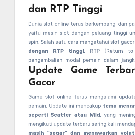
dan RTP Tinggi
Dunia slot online terus berkembang, dan p
yaitu mesin slot dengan peluang tinggi 
spin. Salah satu cara mengetahui slot gac
dengan RTP tinggi
. RTP (Return to 
pengembalian modal pemain dalam jangka
Update Game Terbar
menawarkan peluang menang lebih baik, seh
strategi menang lebih konsisten. Arti
Gacor
bagaimana RTP tinggi memengaruhi peluang 
Game slot online terus mengalami updat
pemain. Update ini mencakup
tema menari
seperti Scatter atau Wild
, yang menin
mengikuti update terbaru sering kali mend
masih “segar” dan menawarkan volatil