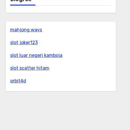
mahjong ways
slot joker123
slot luar negeri kamboja
slot scatter hitam
orbit4d