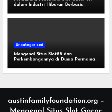
dalam Industri Hiburan Berbasis
Teknologi
Uncategorized
Mengenal Situs Slot88 dan
Perkembangannya di Dunia Permainan
Online
austinfamilyfoundation.org –
Mengenal Situs Slot Gacor: