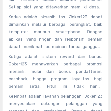
Setiap slot yang ditawarkan memiliki desain
visual yang menarik, animasi halus, serta
Kedua adalah aksesibilitas. Joker123 dapat
mekanisme permainan yang adil. Hal ini
dimainkan melalui berbagai perangkat, baik
memberikan pengalaman bermain yang
komputer maupun smartphone. Dengan
menyenangkan sekaligus menantang.
aplikasi yang ringan dan responsif, pemain
dapat menikmati permainan tanpa gangguan
teknis. Dukungan multi-platform ini menjadi
Ketiga adalah sistem reward dan bonus.
salah satu alasan mengapa Joker123 begitu
Joker123 menawarkan berbagai promosi
populer di kalangan pemain modern yang
menarik, mulai dari bonus pendaftaran,
menginginkan fleksibilitas.
cashback, hingga program loyalitas bagi
pemain setia. Fitur ini tidak hanya
meningkatkan peluang kemenangan, tetapi
Keempat adalah layanan pelanggan. Joker123
juga memberikan nilai tambah bagi pemain
menyediakan dukungan pelanggan yang
yang ingin memaksimalkan pengalaman