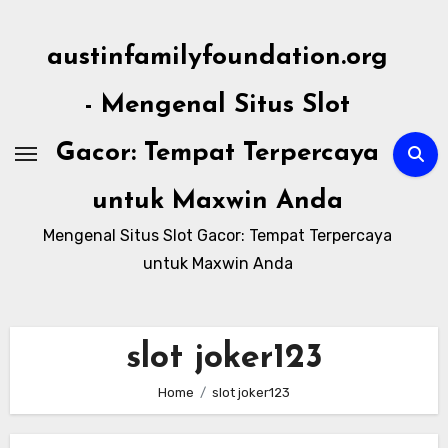
Skip
to
austinfamilyfoundation.org
content
- Mengenal Situs Slot
Gacor: Tempat Terpercaya
untuk Maxwin Anda
Mengenal Situs Slot Gacor: Tempat Terpercaya
untuk Maxwin Anda
slot joker123
Home
slot joker123