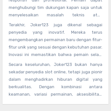
responsif dan profesional. Pemain dapat
bermain mereka.
menghubungi tim dukungan kapan saja untuk
menyelesaikan masalah teknis atau
mendapatkan informasi terkait permainan.
Terakhir, Joker123 juga dikenal sebagai
Layanan ini menjadi bukti komitmen Joker123
penyedia yang inovatif. Mereka terus
dalam memberikan pengalaman terbaik bagi
mengembangkan permainan baru dengan fitur-
penggunanya.
fitur unik yang sesuai dengan kebutuhan pasar.
Inovasi ini memastikan bahwa pemain selalu
memiliki pilihan baru untuk dicoba, sehingga
Secara keseluruhan, Joker123 bukan hanya
pengalaman bermain tetap segar dan menarik.
sekadar penyedia slot online, tetapi juga pionir
dalam menghadirkan hiburan digital yang
berkualitas. Dengan kombinasi antara
keamanan, variasi permainan, aksesibilitas,
dan layanan pelanggan yang unggul, Joker123
berhasil menjadi pilihan utama bagi banyak