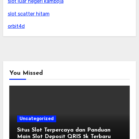
slot luar negeri kamboja
slot scatter hitam
orbit4d
You Missed
Uncategorized
Situs Slot Terpercaya dan Panduan
Main Slot Deposit QRIS 5k Terbaru