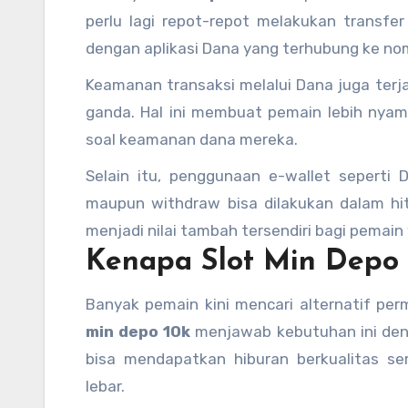
perlu lagi repot-repot melakukan transfe
dengan aplikasi Dana yang terhubung ke no
Keamanan transaksi melalui Dana juga terja
ganda. Hal ini membuat pemain lebih nya
soal keamanan dana mereka.
Selain itu, penggunaan e-wallet seperti
maupun withdraw bisa dilakukan dalam hi
menjadi nilai tambah tersendiri bagi pemai
Kenapa Slot Min Depo 
Banyak pemain kini mencari alternatif pe
min depo 10k
menjawab kebutuhan ini den
bisa mendapatkan hiburan berkualitas s
lebar.