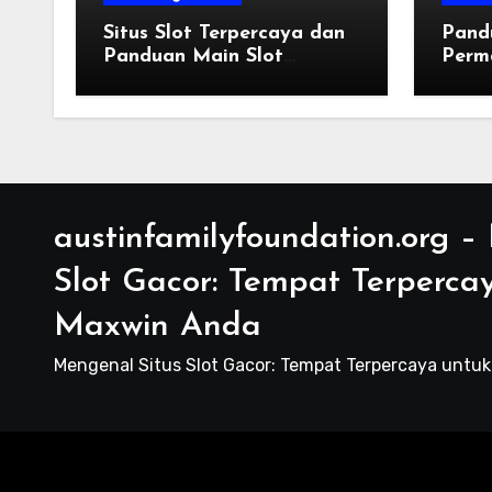
Situs Slot Terpercaya dan
Pand
Panduan Main Slot
Perma
Deposit QRIS 5k Terbaru
QRIS
Trans
Moda
austinfamilyfoundation.org –
Slot Gacor: Tempat Terperca
Maxwin Anda
Mengenal Situs Slot Gacor: Tempat Terpercaya untu