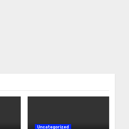
Uncategorized