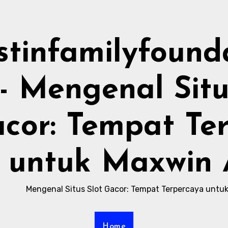
stinfamilyfound
- Mengenal Situ
cor: Tempat Te
untuk Maxwin
Mengenal Situs Slot Gacor: Tempat Terpercaya unt
Home