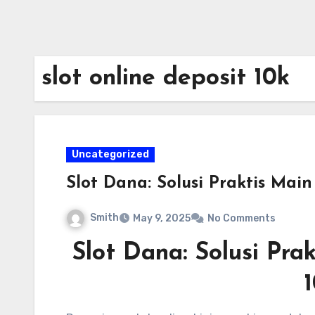
slot online deposit 10k
Uncategorized
Slot Dana: Solusi Praktis Mai
Smith
May 9, 2025
No Comments
Slot Dana: Solusi Pra