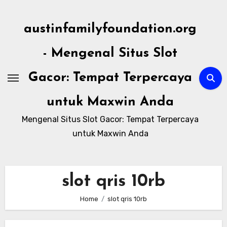
Skip
to
austinfamilyfoundation.org
content
- Mengenal Situs Slot
Gacor: Tempat Terpercaya
untuk Maxwin Anda
Mengenal Situs Slot Gacor: Tempat Terpercaya
untuk Maxwin Anda
slot qris 10rb
Home
slot qris 10rb