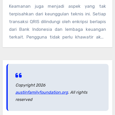
ini membangun kepercayaan (trust) antara
melakukan pengecekan mutasi secara berkala,
Keamanan juga menjadi aspek yang tak
pengguna dan penyedia platform, yang
sistem QRIS biasanya bersifat auto-
terpisahkan dari keunggulan teknis ini. Setiap
merupakan fondasi penting dalam industri
settlement. Begitu notifikasi “Pembayaran
transaksi QRIS dilindungi oleh enkripsi berlapis
hiburan daring.
Berhasil” muncul di ponsel Anda, server
dari Bank Indonesia dan lembaga keuangan
platform akan langsung menerima sinyal dari
terkait. Pengguna tidak perlu khawatir akan
gerbang pembayaran (payment gateway)
kebocoran data sensitif karena identitas
untuk menambah saldo secara otomatis.
pengirim sudah terverifikasi melalui ekosistem
Proses ini seringkali memakan waktu kurang
perbankan yang sah. Dengan segala
dari satu menit, sehingga pengguna tidak perlu
kemudahan, kecepatan, dan keamanan yang
kehilangan momentum atau menunggu lama
ditawarkan, tidak heran jika deposit via QRIS
hanya untuk memulai permainan.
dengan nominal terjangkau menjadi standar
Copyright 2026
emas baru dalam transaksi digital saat ini.
austinfamilyfoundation.org
. All rights
Namun, pengguna tetap diingatkan untuk
reserved
tetap bertanggung jawab dan menjadikan
kegiatan ini hanya sebagai sarana hiburan