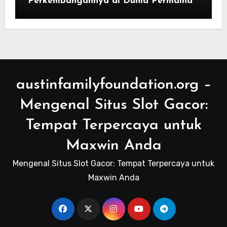
Perkembangannya di Dunia Permainan
Online
austinfamilyfoundation.org –
Mengenal Situs Slot Gacor:
Tempat Terpercaya untuk
Maxwin Anda
Mengenal Situs Slot Gacor: Tempat Terpercaya untuk
Maxwin Anda