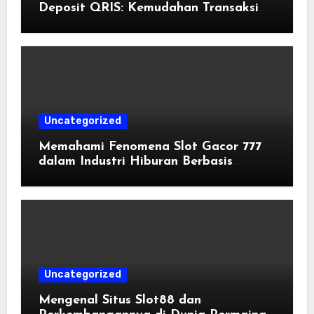
Deposit QRIS: Kemudahan Transaksi
Tercepat dengan Modal Minim
Uncategorized
Memahami Fenomena Slot Gacor 777
dalam Industri Hiburan Berbasis
Teknologi
Uncategorized
Mengenal Situs Slot88 dan