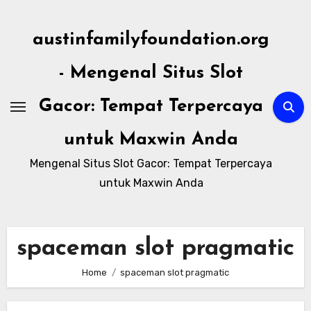
Skip
to
austinfamilyfoundation.org
content
- Mengenal Situs Slot
Gacor: Tempat Terpercaya
untuk Maxwin Anda
Mengenal Situs Slot Gacor: Tempat Terpercaya
untuk Maxwin Anda
spaceman slot pragmatic
Home
spaceman slot pragmatic