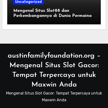
Uncategorized
Mengenal Situs Slot88 dan
Perkembangannya di Dunia Permainan
Online
austinfamilyfoundation.org –
Mengenal Situs Slot Gacor:
Tempat Terpercaya untuk
Maxwin Anda
Mengenal Situs Slot Gacor: Tempat Terpercaya untuk
Maxwin Anda