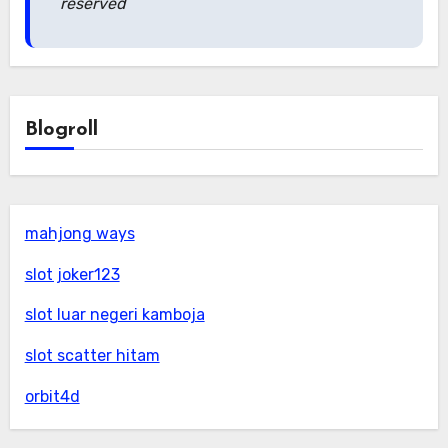
reserved
Blogroll
mahjong ways
slot joker123
slot luar negeri kamboja
slot scatter hitam
orbit4d