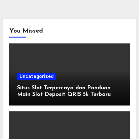
You Missed
Uncategorized
Situs Slot Terpercaya dan Panduan
Main Slot Deposit QRIS 5k Terbaru