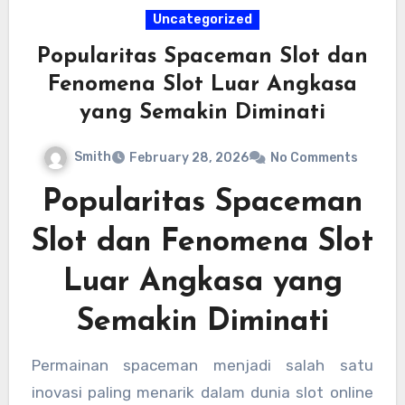
Uncategorized
Popularitas Spaceman Slot dan
Fenomena Slot Luar Angkasa
yang Semakin Diminati
Smith
February 28, 2026
No Comments
Popularitas Spaceman
Slot dan Fenomena Slot
Luar Angkasa yang
Semakin Diminati
Permainan spaceman menjadi salah satu
inovasi paling menarik dalam dunia slot online