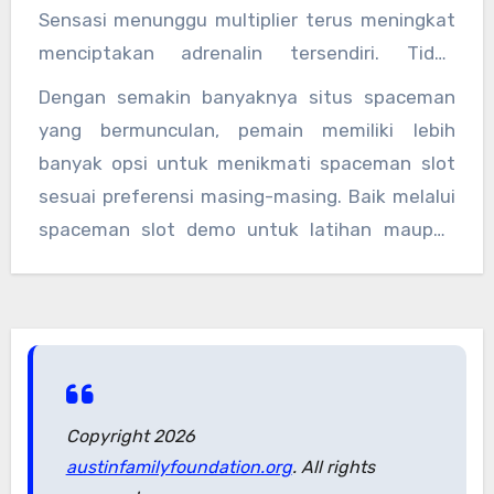
pragmatic play secara detail.
Sensasi menunggu multiplier terus meningkat
menciptakan adrenalin tersendiri. Tidak
mengherankan jika slot spaceman pragmatic
Dengan semakin banyaknya situs spaceman
play sering menjadi pilihan utama di berbagai
yang bermunculan, pemain memiliki lebih
situs slot spaceman. Kombinasi tema slot luar
banyak opsi untuk menikmati spaceman slot
angkasa, sistem permainan modern, serta
sesuai preferensi masing-masing. Baik melalui
kemudahan akses melalui link slot spaceman
spaceman slot demo untuk latihan maupun
menjadikan permainan ini terus diminati.
bermain langsung di situs spaceman
pragmatic, pengalaman bermain slot luar
angkasa ini tetap menghadirkan keseruan
maksimal bagi para penggemarnya.
Copyright 2026
austinfamilyfoundation.org
. All rights