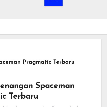
aceman Pragmatic Terbaru
menangan Spaceman
ic Terbaru