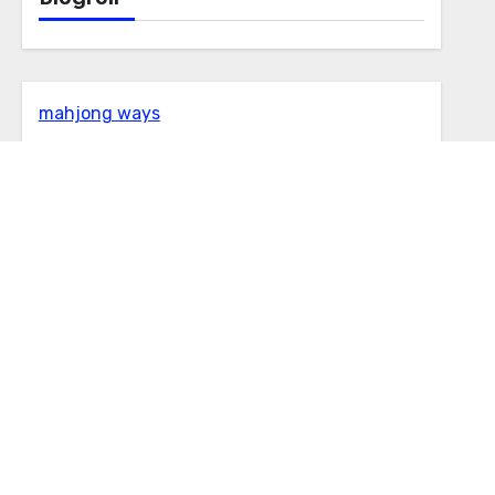
mahjong ways
slot joker123
slot luar negeri kamboja
slot scatter hitam
orbit4d