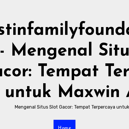
stinfamilyfound
- Mengenal Situ
cor: Tempat Te
untuk Maxwin
Mengenal Situs Slot Gacor: Tempat Terpercaya unt
Home