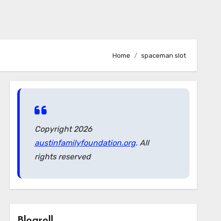
Home
spaceman slot
Copyright 2026
austinfamilyfoundation.org
. All
rights reserved
Blogroll