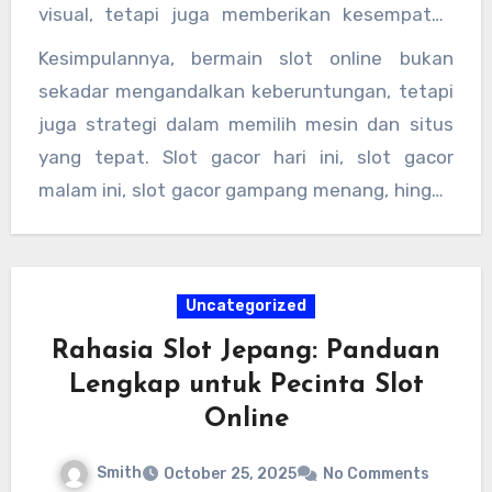
bermain di situs judi slot online gampang
visual, tetapi juga memberikan kesempatan
menang, peluang meraih kemenangan besar
menang yang tidak kalah menarik
Kesimpulannya, bermain slot online bukan
menjadi lebih realistis.
dibandingkan slot klasik. Dengan
sekadar mengandalkan keberuntungan, tetapi
memanfaatkan link slot gacor dan link slot
juga strategi dalam memilih mesin dan situs
resmi dari situs terpercaya, pemain dapat
yang tepat. Slot gacor hari ini, slot gacor
mengakses berbagai permainan dengan
malam ini, slot gacor gampang menang, hingga
mudah, aman, dan nyaman.
slot gacor gampang maxwin adalah istilah
yang sering menjadi kunci sukses para pemain.
Dengan mengakses situs judi slot terbaik dan
Uncategorized
terpercaya no 1, memanfaatkan link slot online
Rahasia Slot Jepang: Panduan
dan link
situs slot gacor
gampang menang,
Lengkap untuk Pecinta Slot
serta mencoba slot terbaru yang menarik,
Online
pemain memiliki peluang besar untuk
mendapatkan slot maxwin. Mengingat
Smith
October 25, 2025
No Comments
pentingnya keamanan, selalu pilih slot resmi