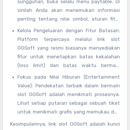
sungguhan, buka selalu menu paytable. Di
sinilah Anda akan menemukan informasi
penting tentang nilai simbol, aturan fitur
bonus, dan cara memenangkan jackpot.
Kelola Pengeluaran dengan Fitur Batasan:
Platform terpercaya melalui link slot
GGSoft yang resmi biasanya menyediakan
fitur untuk menetapkan batas kekalahan
(loss limit) dan batas waktu bermain
(session limit). Manfaatkan fitur ini untuk
Fokus pada Nilai Hiburan (Entertainment
menjaga kontrol diri dan mencegah
Value): Pendekatan terbaik dalam bermain
kecanduan.
slot GGSoft adalah menikmati prosesnya.
Lihat setiap putaran sebagai sebuah tiket
untuk menikmati grafis yang memukau dan
cerita yang menarik. Anggaplah setiap
Kesimpulannya, link slot GGSoft adalah kunci
kemenangan sebagai bonus yang