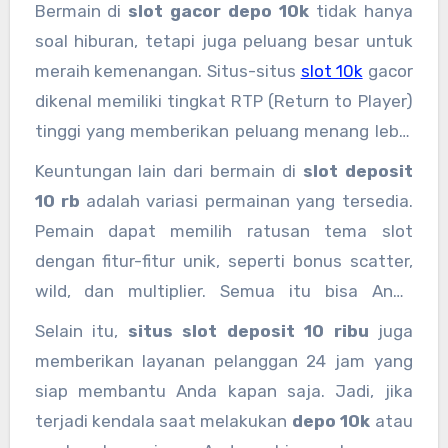
Bermain di
slot gacor depo 10k
tidak hanya
soal hiburan, tetapi juga peluang besar untuk
meraih kemenangan. Situs-situs
slot 10k
gacor
dikenal memiliki tingkat RTP (Return to Player)
tinggi yang memberikan peluang menang lebih
besar dibanding situs biasa. Dengan modal
Keuntungan lain dari bermain di
slot deposit
hanya
slot 10 ribu
atau
slot 10000
, Anda
10 rb
adalah variasi permainan yang tersedia.
berkesempatan menikmati hasil kemenangan
Pemain dapat memilih ratusan tema slot
berkali lipat.
dengan fitur-fitur unik, seperti bonus scatter,
wild, dan multiplier. Semua itu bisa Anda
nikmati hanya dengan
slot deposit dana 10k
Selain itu,
situs slot deposit 10 ribu
juga
tanpa harus mengeluarkan banyak uang.
memberikan layanan pelanggan 24 jam yang
siap membantu Anda kapan saja. Jadi, jika
terjadi kendala saat melakukan
depo 10k
atau