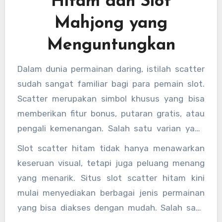
Hitam dan Slot
Mahjong yang
Menguntungkan
Dalam dunia permainan daring, istilah scatter
sudah sangat familiar bagi para pemain slot.
Scatter merupakan simbol khusus yang bisa
memberikan fitur bonus, putaran gratis, atau
pengali kemenangan. Salah satu varian yang
sedang naik daun adalah scatter hitam.
Slot scatter hitam tidak hanya menawarkan
Scatter hitam menghadirkan sensasi berbeda
keseruan visual, tetapi juga peluang menang
karena memiliki peluang besar untuk
yang menarik. Situs slot scatter hitam kini
memberikan kemenangan besar saat muncul di
mulai menyediakan berbagai jenis permainan
gulungan. Banyak situs
slot scatter hitam
yang bisa diakses dengan mudah. Salah satu
gacor
gampang menang yang kini