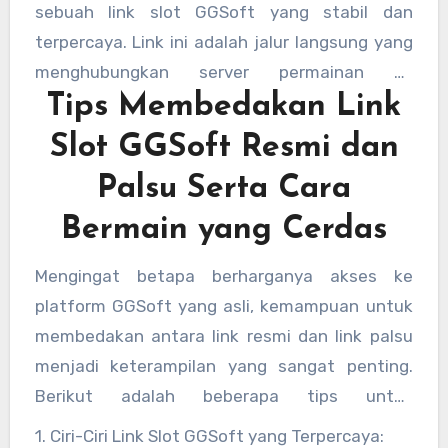
sebuah link slot GGSoft yang stabil dan
fitur bonus.
terpercaya. Link ini adalah jalur langsung yang
menghubungkan server permainan ke
Tips Membedakan Link
perangkat Anda. Menggunakan link yang tidak
resmi atau abal-abal tidak hanya berisiko pada
Slot GGSoft Resmi dan
keamanan data, tetapi juga berpotensi
Palsu Serta Cara
mengganggu kualitas grafis dan kelancaran
permainan, yang justru merupakan daya tarik
Bermain yang Cerdas
utama dari GGSoft. Oleh karena itu,
Mengingat betapa berharganya akses ke
memastikan Anda bermain di link yang tepat
platform GGSoft yang asli, kemampuan untuk
adalah prasyarat mutlak untuk menikmati
membedakan antara link resmi dan link palsu
semua keunikan yang ditawarkan oleh provider
menjadi keterampilan yang sangat penting.
ini.
Berikut adalah beberapa tips untuk
mengidentifikasinya dan strategi untuk
1. Ciri-Ciri Link Slot GGSoft yang Terpercaya: