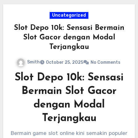
Menjadi bagian dari komunitas pemain slot
online dibandingkan slot server luar atau slot
Jepang memberikan akses ke berbagai tips,
Uncategorized
luar negeri lainnya.
trik, dan informasi terbaru yang bisa
Slot Depo 10k: Sensasi Bermain
meningkatkan peluang menang. Slot Jepang
Slot Gacor dengan Modal
bukan sekadar permainan, tetapi juga
Terjangkau
pengalaman bermain yang menghadirkan
sensasi seru dan keuntungan nyata bagi para
Smith
October 25, 2025
No Comments
pemainnya.
Slot Depo 10k: Sensasi
Bermain Slot Gacor
dengan Modal
Terjangkau
Bermain game slot online kini semakin populer