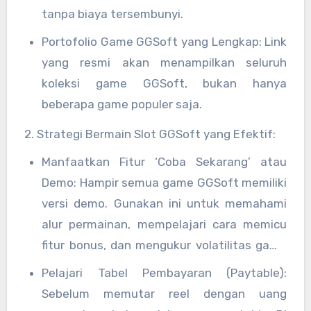
tanpa biaya tersembunyi.
Portofolio Game GGSoft yang Lengkap: Link
yang resmi akan menampilkan seluruh
koleksi game GGSoft, bukan hanya
beberapa game populer saja.
2. Strategi Bermain Slot GGSoft yang Efektif:
Manfaatkan Fitur ‘Coba Sekarang’ atau
Demo: Hampir semua game GGSoft memiliki
versi demo. Gunakan ini untuk memahami
alur permainan, mempelajari cara memicu
fitur bonus, dan mengukur volatilitas game
tanpa mengeluarkan modal.
Pelajari Tabel Pembayaran (Paytable):
Sebelum memutar reel dengan uang