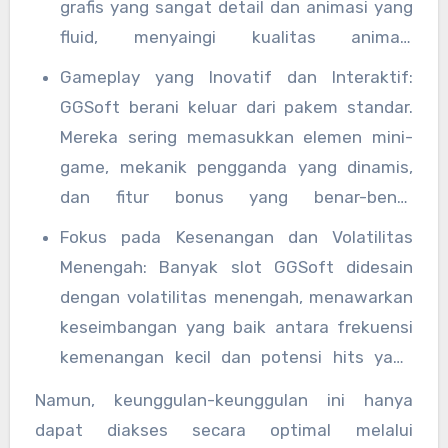
grafis yang sangat detail dan animasi yang
fluid, menyaingi kualitas animasi
profesional.
Gameplay yang Inovatif dan Interaktif:
GGSoft berani keluar dari pakem standar.
Mereka sering memasukkan elemen mini-
game, mekanik pengganda yang dinamis,
dan fitur bonus yang benar-benar
membutuhkan interaksi pemain, membuat
Fokus pada Kesenangan dan Volatilitas
kita merasa menjadi bagian dari cerita,
Menengah: Banyak slot GGSoft didesain
bukan hanya penonton.
dengan volatilitas menengah, menawarkan
keseimbangan yang baik antara frekuensi
kemenangan kecil dan potensi hits yang
cukup besar. Hal ini membuat sesi bermain
Namun, keunggulan-keunggulan ini hanya
terasa lebih lama dan lebih engaging tanpa
dapat diakses secara optimal melalui
harus menunggu terlalu lama untuk trigger