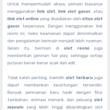
Untuk mempermudah akses, pemain biasanya
menggunakan
link slot
,
link slot gacor
, atau
link slot online
yang disediakan oleh
situs slot
gacor
terpercaya. Dengan menggunakan link
resmi ini, risiko keamanan dapat diminimalkan
dan pengalaman bermain menjadi lebih nyaman.
Selain itu, bermain di
slot resmi
juga
memberikan jaminan fair play, sehingga setiap
putaran benar-benar acak dan adil.
Tidak kalah penting, memilih
slot terbaru
juga
dapat memberikan keuntungan tersendiri.
Banyak permainan baru hadir dengan fitur
tambahan, animasi menarik, dan peluang
slot
maxwin
yang lebih tinggi dibandingkan slot