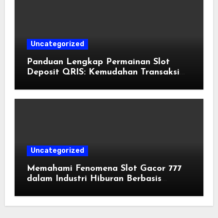
Uncategorized
Panduan Lengkap Permainan Slot
Deposit QRIS: Kemudahan Transaksi
Tercepat dengan Modal Minim
Uncategorized
Memahami Fenomena Slot Gacor 777
dalam Industri Hiburan Berbasis
Teknologi