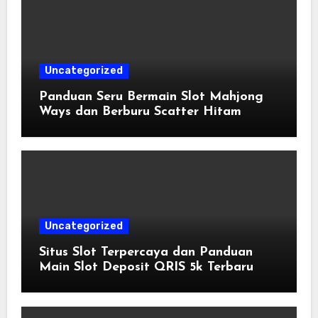
Uncategorized
Panduan Seru Bermain Slot Mahjong
Ways dan Berburu Scatter Hitam
Uncategorized
Situs Slot Terpercaya dan Panduan
Main Slot Deposit QRIS 5k Terbaru