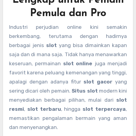
Lengkap untuk Pemain
Pemula dan Pro
Industri perjudian online kini semakin
berkembang, terutama dengan hadirnya
berbagai jenis
slot
yang bisa dimainkan kapan
saja dan di mana saja. Tidak hanya menawarkan
keseruan, permainan
slot online
juga menjadi
favorit karena peluang kemenangan yang tinggi,
apalagi dengan adanya fitur
slot gacor
yang
sering dicari oleh pemain.
Situs slot
modern kini
menyediakan berbagai pilihan, mulai dari
slot
resmi
,
slot terbaru
, hingga
slot terpercaya
,
memastikan pengalaman bermain yang aman
dan menyenangkan.