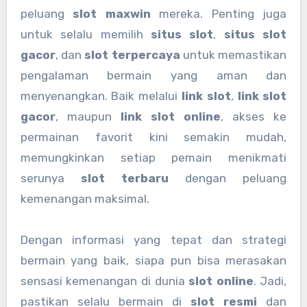
peluang
slot maxwin
mereka. Penting juga
untuk selalu memilih
situs slot
,
situs slot
gacor
, dan
slot terpercaya
untuk memastikan
pengalaman bermain yang aman dan
menyenangkan. Baik melalui
link slot
,
link slot
gacor
, maupun
link slot online
, akses ke
permainan favorit kini semakin mudah,
memungkinkan setiap pemain menikmati
serunya
slot terbaru
dengan peluang
kemenangan maksimal.
Dengan informasi yang tepat dan strategi
bermain yang baik, siapa pun bisa merasakan
sensasi kemenangan di dunia
slot online
. Jadi,
pastikan selalu bermain di
slot resmi
dan