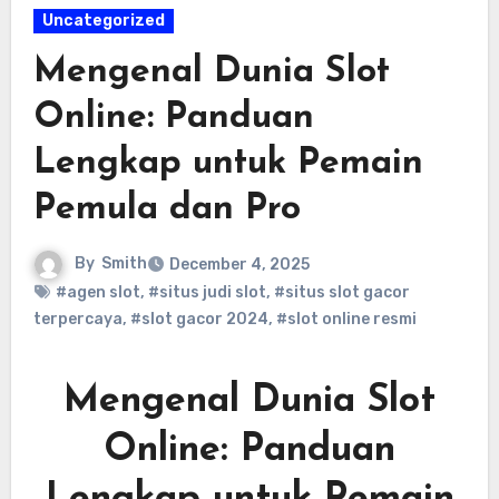
Uncategorized
Mengenal Dunia Slot
Online: Panduan
Lengkap untuk Pemain
Pemula dan Pro
By
Smith
December 4, 2025
#agen slot
,
#situs judi slot
,
#situs slot gacor
terpercaya
,
#slot gacor 2024
,
#slot online resmi
Mengenal Dunia Slot
Online: Panduan