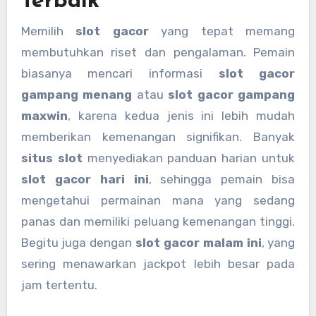
Terbaik
Memilih
slot gacor
yang tepat memang
membutuhkan riset dan pengalaman. Pemain
biasanya mencari informasi
slot gacor
gampang menang
atau
slot gacor gampang
maxwin
, karena kedua jenis ini lebih mudah
memberikan kemenangan signifikan. Banyak
situs slot
menyediakan panduan harian untuk
slot gacor hari ini
, sehingga pemain bisa
mengetahui permainan mana yang sedang
panas dan memiliki peluang kemenangan tinggi.
Begitu juga dengan
slot gacor malam ini
, yang
sering menawarkan jackpot lebih besar pada
jam tertentu.