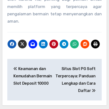
memilih platform yang terpercaya agar
pengalaman bermain tetap menyenangkan dan
aman.
Post
Keamanan dan
Situs Slot PG Soft
navigation
Kemudahan Bermain
Terpercaya: Panduan
Slot Deposit 10000
Lengkap dan Cara
Daftar