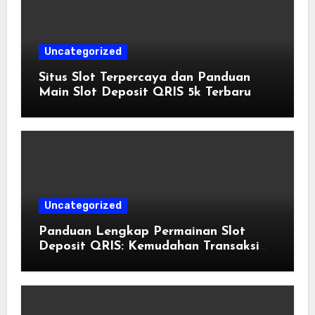
Uncategorized
Situs Slot Terpercaya dan Panduan
Main Slot Deposit QRIS 5k Terbaru
Uncategorized
Panduan Lengkap Permainan Slot
Deposit QRIS: Kemudahan Transaksi
Tercepat dengan Modal Minim