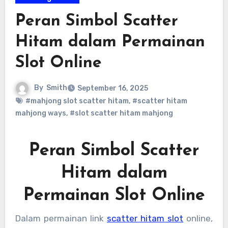
Peran Simbol Scatter
Hitam dalam Permainan
Slot Online
By
Smith
September 16, 2025
#mahjong slot scatter hitam
,
#scatter hitam
mahjong ways
,
#slot scatter hitam mahjong
Peran Simbol Scatter
Hitam dalam
Permainan Slot Online
Dalam permainan link
scatter hitam slot
online,