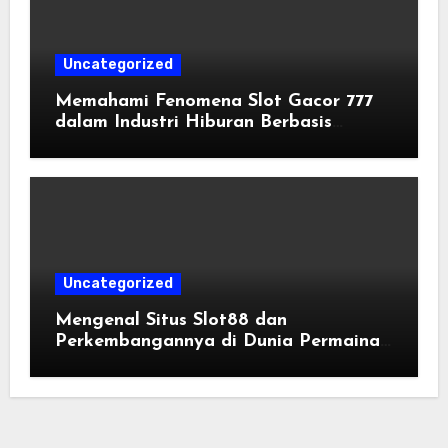
Uncategorized
Memahami Fenomena Slot Gacor 777
dalam Industri Hiburan Berbasis
Teknologi
Uncategorized
Mengenal Situs Slot88 dan
Perkembangannya di Dunia Permainan
Online