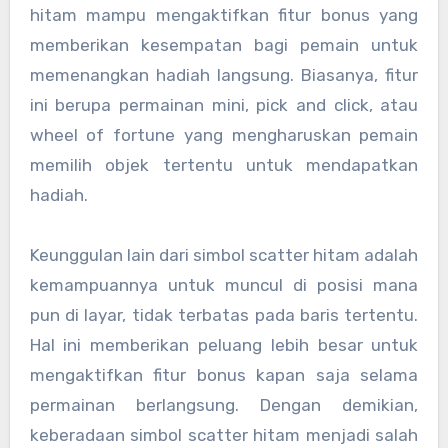
hitam mampu mengaktifkan fitur bonus yang
memberikan kesempatan bagi pemain untuk
memenangkan hadiah langsung. Biasanya, fitur
ini berupa permainan mini, pick and click, atau
wheel of fortune yang mengharuskan pemain
memilih objek tertentu untuk mendapatkan
hadiah.
Keunggulan lain dari simbol scatter hitam adalah
kemampuannya untuk muncul di posisi mana
pun di layar, tidak terbatas pada baris tertentu.
Hal ini memberikan peluang lebih besar untuk
mengaktifkan fitur bonus kapan saja selama
permainan berlangsung. Dengan demikian,
keberadaan simbol scatter hitam menjadi salah