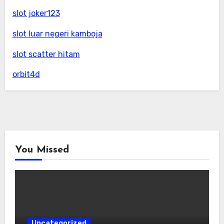
slot joker123
slot luar negeri kamboja
slot scatter hitam
orbit4d
You Missed
Uncategorized