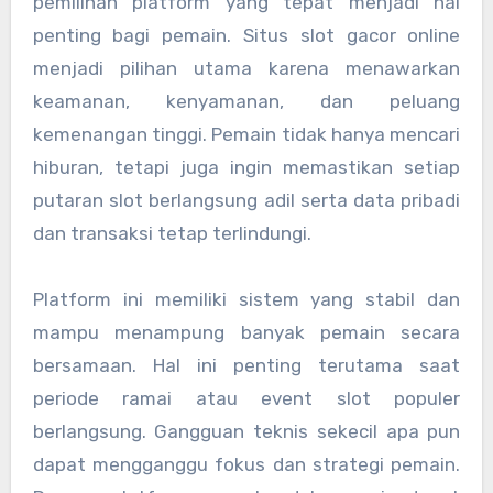
pemilihan platform yang tepat menjadi hal
penting bagi pemain. Situs slot gacor online
menjadi pilihan utama karena menawarkan
keamanan, kenyamanan, dan peluang
kemenangan tinggi. Pemain tidak hanya mencari
hiburan, tetapi juga ingin memastikan setiap
putaran slot berlangsung adil serta data pribadi
dan transaksi tetap terlindungi.
Platform ini memiliki sistem yang stabil dan
mampu menampung banyak pemain secara
bersamaan. Hal ini penting terutama saat
periode ramai atau event slot populer
berlangsung. Gangguan teknis sekecil apa pun
dapat mengganggu fokus dan strategi pemain.