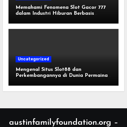
Memahami Fenomena Slot Gacor 777
dalam Industri Hiburan Berbasis
Teknologi
Uncategorized
Mengenal Situs Slot88 dan
Perkembangannya di Dunia Permainan
Online
austinfamilyfoundation.org –