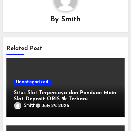
By
Smith
Related Post
Uncategorized
Situs Slot Terpercaya dan Panduan Main
Slot Deposit QRIS 5k Terbaru
Smith
July 29, 2026