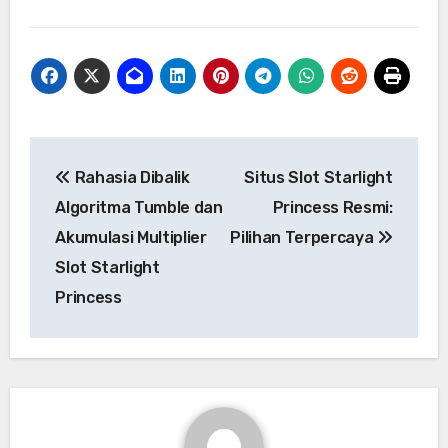
Post
Rahasia Dibalik
Situs Slot Starlight
navigation
Algoritma Tumble dan
Princess Resmi:
Akumulasi Multiplier
Pilihan Terpercaya
Slot Starlight
Princess