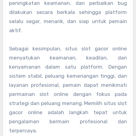
peningkatan keamanan, dan perbaikan bug
dilakukan secara berkala sehingga platform
selalu segar, menarik, dan siap untuk pemain
aktif.
Sebagai kesimpulan, situs slot gacor online
menyatukan keamanan, keadilan, dan
kenyamanan dalam satu platform. Dengan
sistem stabil, peluang kemenangan tinggi, dan
layanan profesional, pemain dapat menikmati
permainan slot online dengan fokus pada
strategi dan peluang menang. Memilih situs slot
gacor online adalah langkah tepat untuk
pengalaman bermain profesional dan
terpercaya.