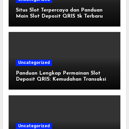
Situs Slot Terpercaya dan Panduan
Main Slot Deposit QRIS 5k Terbaru
Uncategorized
Panduan Lengkap Permainan Slot
Deposit QRIS: Kemudahan Transaksi
Tercepat dengan Modal Minim
Uncategorized