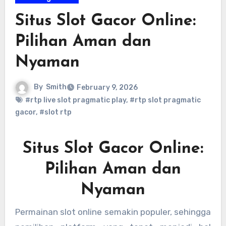
Situs Slot Gacor Online:
Pilihan Aman dan
Nyaman
By
Smith
February 9, 2026
#rtp live slot pragmatic play
,
#rtp slot pragmatic
gacor
,
#slot rtp
Situs Slot Gacor Online:
Pilihan Aman dan
Nyaman
Permainan slot online semakin populer, sehingga