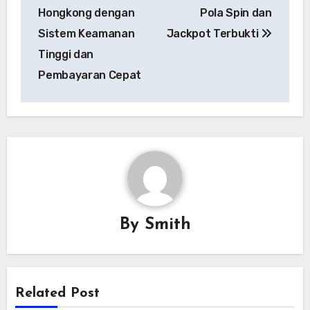
navigation
Hongkong dengan
Pola Spin dan
Sistem Keamanan
Jackpot Terbukti
Tinggi dan
Pembayaran Cepat
By
Smith
Related Post