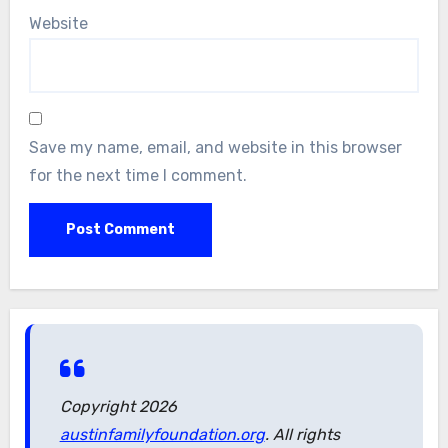
Website
Save my name, email, and website in this browser
for the next time I comment.
Copyright 2026
austinfamilyfoundation.org
. All rights