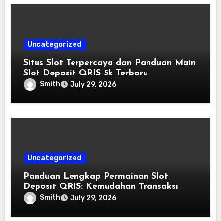
Uncategorized
Situs Slot Terpercaya dan Panduan Main
Slot Deposit QRIS 5k Terbaru
Smith
July 29, 2026
Uncategorized
Panduan Lengkap Permainan Slot
Deposit QRIS: Kemudahan Transaksi
Tercepat dengan Modal Minim
Smith
July 29, 2026