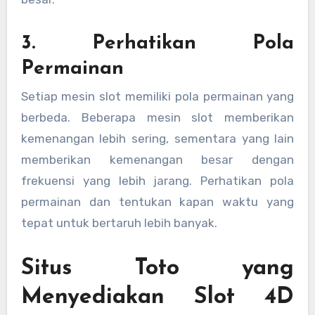
3. Perhatikan Pola
Permainan
Setiap mesin slot memiliki pola permainan yang
berbeda. Beberapa mesin slot memberikan
kemenangan lebih sering, sementara yang lain
memberikan kemenangan besar dengan
frekuensi yang lebih jarang. Perhatikan pola
permainan dan tentukan kapan waktu yang
tepat untuk bertaruh lebih banyak.
Situs Toto yang
Menyediakan Slot 4D