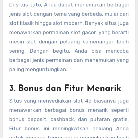
Di situs toto, Anda dapat menemukan berbagai
jenis slot dengan tema yang berbeda, mulai dari
slot klasik hingga slot modern. Banyak situs juga
menawarkan permainan slot gacor, yang berarti
mesin slot dengan peluang kemenangan lebih
sering. Dengan begitu, Anda bisa mencoba
berbagai jenis permainan dan menemukan yang
paling menguntungkan.
3. Bonus dan Fitur Menarik
Situs yang menyediakan slot 4d biasanya juga
menawarkan berbagai bonus menarik seperti
bonus deposit, cashback, dan putaran gratis.
Fitur bonus ini meningkatkan peluang Anda
untuk menang tanpa harus mengeluarkan lebih