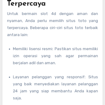
Terpercaya
Untuk bermain slot 4d dengan aman dan
nyaman, Anda perlu memilih situs toto yang
terpercaya. Beberapa ciri-ciri situs toto terbaik
antara lain:
Memiliki lisensi resmi: Pastikan situs memiliki
izin operasi yang sah agar permainan
berjalan adil dan aman.
Layanan pelanggan yang responsif: Situs
yang baik menyediakan layanan pelanggan
24 jam yang siap membantu Anda kapan
saja.