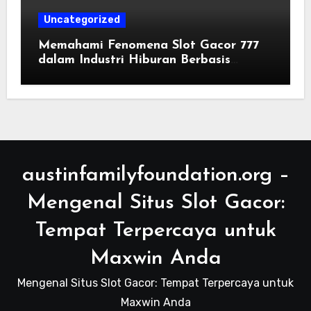
Uncategorized
Memahami Fenomena Slot Gacor 777
dalam Industri Hiburan Berbasis
Teknologi
austinfamilyfoundation.org –
Mengenal Situs Slot Gacor:
Tempat Terpercaya untuk
Maxwin Anda
Mengenal Situs Slot Gacor: Tempat Terpercaya untuk
Maxwin Anda