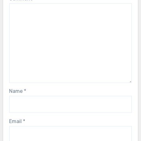
Name
*
Email
*