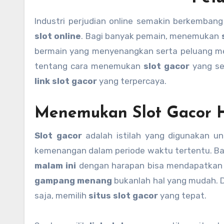
Industri perjudian online semakin berkembang
slot online
. Bagi banyak pemain, menemukan
bermain yang menyenangkan serta peluang men
tentang cara menemukan
slot gacor
yang se
link slot gacor
yang terpercaya.
Menemukan Slot Gacor H
Slot gacor
adalah istilah yang digunakan u
kemenangan dalam periode waktu tertentu. B
malam ini
dengan harapan bisa mendapatkan 
gampang menang
bukanlah hal yang mudah. 
saja, memilih
situs slot gacor
yang tepat.