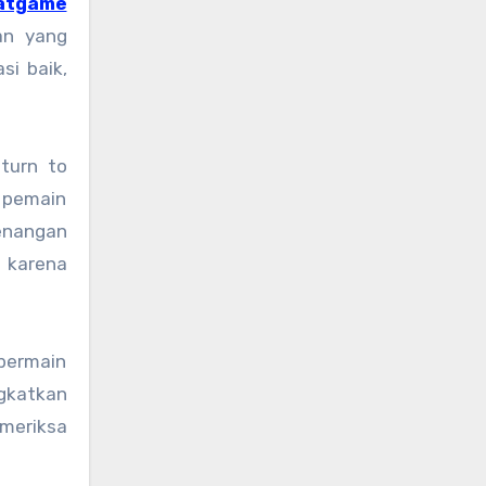
atgame
an yang
si baik,
turn to
 pemain
nangan
karena
bermain
ngkatkan
meriksa