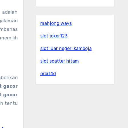
i adalah
galaman
mahjong ways
membahas
slot joker123
memilih
slot luar negeri kamboja
slot scatter hitam
orbit4d
berikan
t gacor
t gacor
an tentu