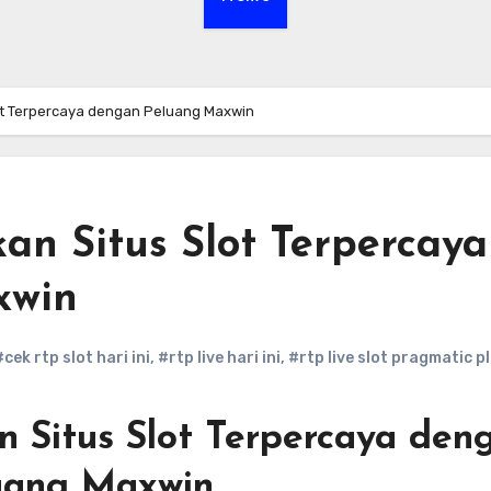
ot Terpercaya dengan Peluang Maxwin
an Situs Slot Terpercaya
xwin
#cek rtp slot hari ini
,
#rtp live hari ini
,
#rtp live slot pragmatic p
 Situs Slot Terpercaya den
uang Maxwin