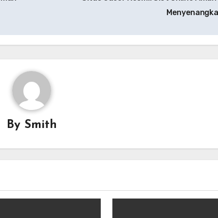
Menyenangk
By
Smith