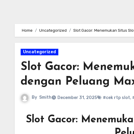
Home
Uncategorized
Slot Gacor: Menemukan Situs Sl
Uncategorized
Slot Gacor: Menemuk
dengan Peluang Ma
By
Smith
December 31, 2025
#cek rtp slot
,
Slot Gacor: Menemukan
Pel