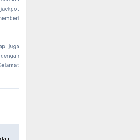
 jackpot
memberi
pi juga
 dengan
Selamat
 dan