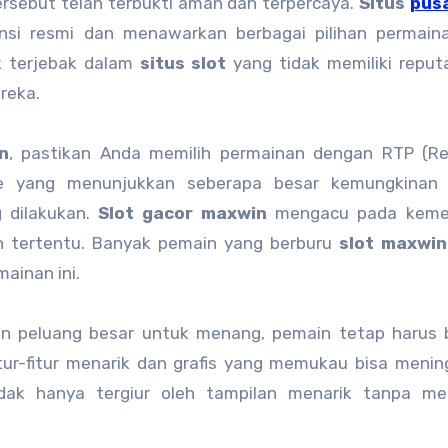
tersebut telah terbukti aman dan terpercaya.
Situs
pus
ensi resmi dan menawarkan berbagai pilihan permain
ak terjebak dalam
situs slot
yang tidak memiliki reputa
reka.
n
, pastikan Anda memilih permainan dengan RTP (Re
ase yang menunjukkan seberapa besar kemungkinan
 dilakukan.
Slot gacor maxwin
mengacu pada keme
an tertentu. Banyak pemain yang berburu
slot maxwin
ainan ini.
n peluang besar untuk menang, pemain tetap harus 
tur-fitur menarik dan grafis yang memukau bisa meni
dak hanya tergiur oleh tampilan menarik tanpa me