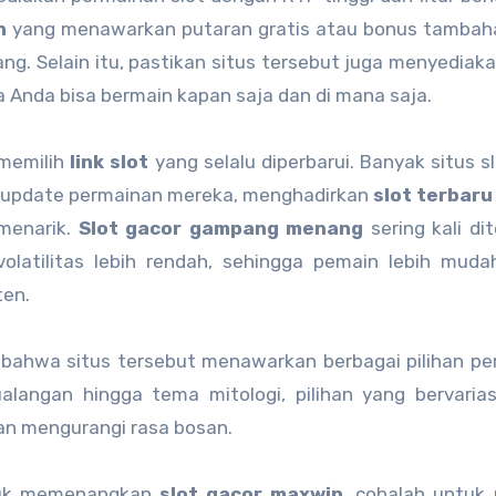
n
yang menawarkan putaran gratis atau bonus tambah
. Selain itu, pastikan situs tersebut juga menyediak
 Anda bisa bermain kapan saja dan di mana saja.
 memilih
link slot
yang selalu diperbarui. Banyak situs s
gupdate permainan mereka, menghadirkan
slot terbaru
menarik.
Slot gacor gampang menang
sering kali d
olatilitas lebih rendah, sehingga pemain lebih muda
en.
a bahwa situs tersebut menawarkan berbagai pilihan p
angan hingga tema mitologi, pilihan yang bervarias
n mengurangi rasa bosan.
ntuk memenangkan
slot gacor maxwin
, cobalah untuk