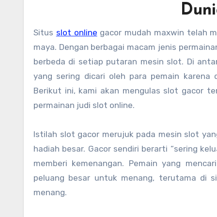
Duni
Situs
slot online
gacor mudah maxwin
telah me
maya. Dengan berbagai macam jenis permainan
berbeda di setiap putaran mesin slot. Di anta
yang sering dicari oleh para pemain karena
Berikut ini, kami akan mengulas slot gacor
permainan judi slot online.
Istilah slot gacor merujuk pada mesin slot 
hadiah besar. Gacor sendiri berarti “sering k
memberi kemenangan. Pemain yang mencari 
peluang besar untuk menang, terutama di si
menang.