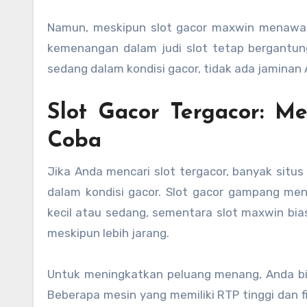
Namun, meskipun slot gacor maxwin menawar
kemenangan dalam judi slot tetap bergantun
sedang dalam kondisi gacor, tidak ada jaminan
Slot Gacor Tergacor: Me
Coba
Jika Anda mencari slot tergacor, banyak situ
dalam kondisi gacor. Slot gacor gampang me
kecil atau sedang, sementara slot maxwin bi
meskipun lebih jarang.
Untuk meningkatkan peluang menang, Anda bis
Beberapa mesin yang memiliki RTP tinggi dan fi