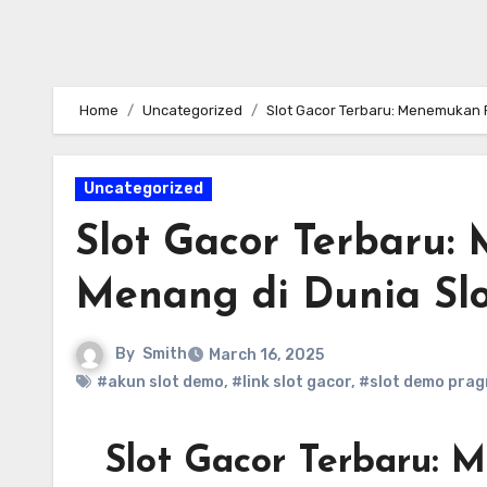
Home
Uncategorized
Slot Gacor Terbaru: Menemukan 
Uncategorized
Slot Gacor Terbaru
Menang di Dunia Slo
By
Smith
March 16, 2025
#akun slot demo
,
#link slot gacor
,
#slot demo prag
Slot Gacor Terbaru: