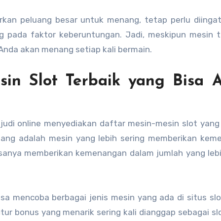
kan peluang besar untuk menang, tetap perlu diinga
g pada faktor keberuntungan. Jadi, meskipun mesin t
 Anda akan menang setiap kali bermain.
sin Slot Terbaik yang Bisa 
s judi online menyediakan daftar mesin-mesin slot yan
nang adalah mesin yang lebih sering memberikan kem
asanya memberikan kemenangan dalam jumlah yang lebi
a mencoba berbagai jenis mesin yang ada di situs slo
tur bonus yang menarik sering kali dianggap sebagai sl