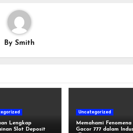
By
Smith
egorized
Uncategorized
uan Lengkap
Memahami Fenomena 
inan Slot Deposit
Gacor 777 dalam Indus