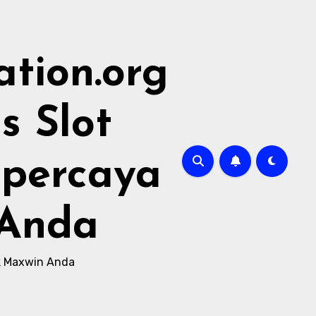
ation.org
s Slot
rpercaya
 Anda
uk Maxwin Anda