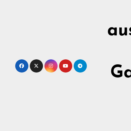
Skip
to
content
au
Ga