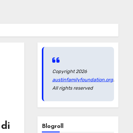
Copyright 2026
austinfamilyfoundation.org
.
All rights reserved
di
Blogroll