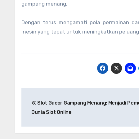
gampang menang.
Dengan terus mengamati pola permainan da
mesin yang tepat untuk meningkatkan peluan
Post
Slot Gacor Gampang Menang: Menjadi Pem
navigation
Dunia Slot Online