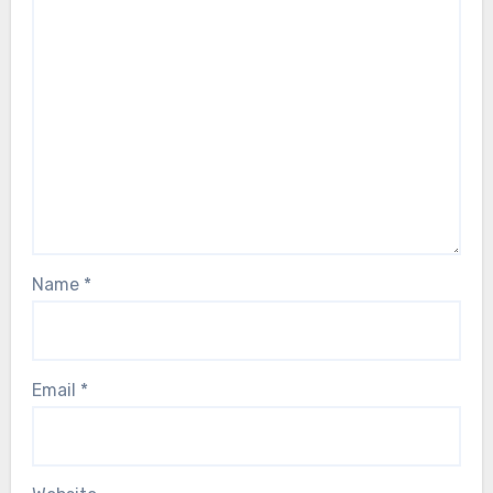
Name
*
Email
*