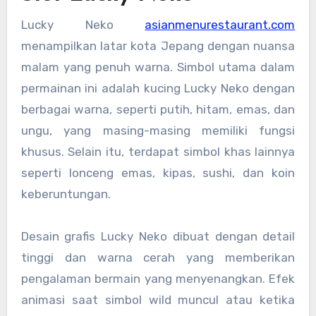
Lucky Neko
asianmenurestaurant.com
menampilkan latar kota Jepang dengan nuansa
malam yang penuh warna. Simbol utama dalam
permainan ini adalah kucing Lucky Neko dengan
berbagai warna, seperti putih, hitam, emas, dan
ungu, yang masing-masing memiliki fungsi
khusus. Selain itu, terdapat simbol khas lainnya
seperti lonceng emas, kipas, sushi, dan koin
keberuntungan.
Desain grafis Lucky Neko dibuat dengan detail
tinggi dan warna cerah yang memberikan
pengalaman bermain yang menyenangkan. Efek
animasi saat simbol wild muncul atau ketika