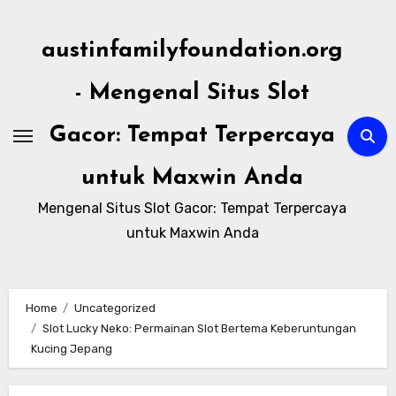
Skip
to
austinfamilyfoundation.org
content
- Mengenal Situs Slot
Gacor: Tempat Terpercaya
untuk Maxwin Anda
Mengenal Situs Slot Gacor: Tempat Terpercaya
untuk Maxwin Anda
Home
Uncategorized
Slot Lucky Neko: Permainan Slot Bertema Keberuntungan
Kucing Jepang