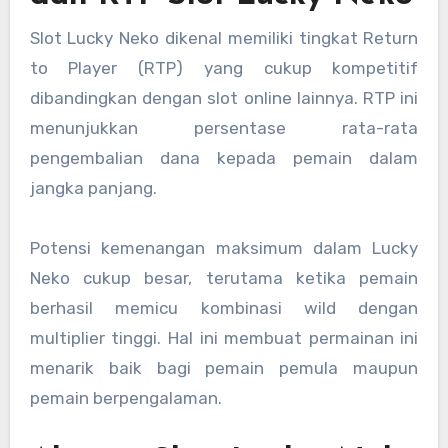
Slot Lucky Neko dikenal memiliki tingkat Return
to Player (RTP) yang cukup kompetitif
dibandingkan dengan slot online lainnya. RTP ini
menunjukkan persentase rata-rata
pengembalian dana kepada pemain dalam
jangka panjang.
Potensi kemenangan maksimum dalam Lucky
Neko cukup besar, terutama ketika pemain
berhasil memicu kombinasi wild dengan
multiplier tinggi. Hal ini membuat permainan ini
menarik baik bagi pemain pemula maupun
pemain berpengalaman.