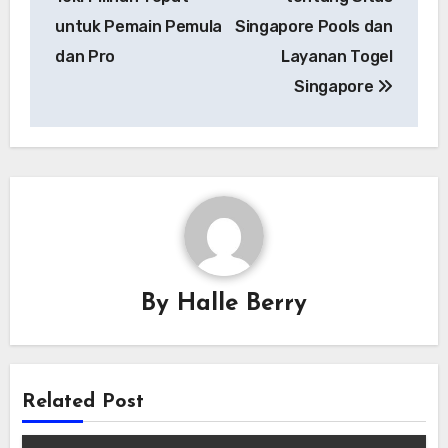
untuk Pemain Pemula
Singapore Pools dan
dan Pro
Layanan Togel
Singapore
By
Halle Berry
Related Post