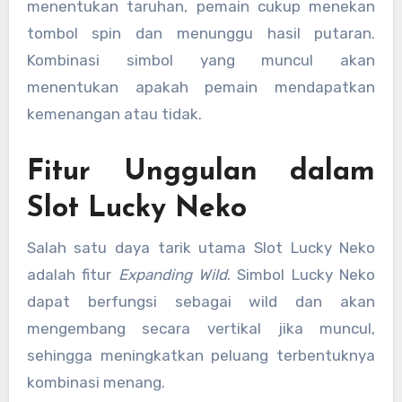
menentukan taruhan, pemain cukup menekan
tombol spin dan menunggu hasil putaran.
Kombinasi simbol yang muncul akan
menentukan apakah pemain mendapatkan
kemenangan atau tidak.
Fitur Unggulan dalam
Slot Lucky Neko
Salah satu daya tarik utama Slot Lucky Neko
adalah fitur
Expanding Wild
. Simbol Lucky Neko
dapat berfungsi sebagai wild dan akan
mengembang secara vertikal jika muncul,
sehingga meningkatkan peluang terbentuknya
kombinasi menang.