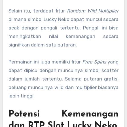
Selain itu, terdapat fitur
Random Wild Multiplier
di mana simbol Lucky Neko dapat muncul secara
acak dengan pengali tertentu. Pengali ini bisa
meningkatkan nilai kemenangan secara
signifikan dalam satu putaran.
Permainan ini juga memiliki fitur
Free Spins
yang
dapat dipicu dengan munculnya simbol scatter
dalam jumlah tertentu. Selama putaran gratis,
peluang munculnya wild dan multiplier biasanya
lebih tinggi.
Potensi Kemenangan
dan RTP Slot Lucky Neko