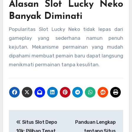
Alasan Slot Lucky Neko
Banyak Diminati
Popularitas Slot Lucky Neko tidak lepas dari
gameplay yang sederhana namun penuh
kejutan. Mekanisme permainan yang mudah
dipahami membuat pemain baru dapat langsung
menikmati permainan tanpa kesulitan.
Post
Situs Slot Depo
Panduan Lengkap
navigation
10k: Pilihan Tepat
tentang Situs