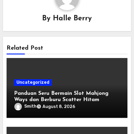
By
Halle Berry
Related Post
Uncategorized
Panduan Seru Bermain Slot Mahjong
Ways dan Berburu Scatter Hitam
Smith
August 8, 2026