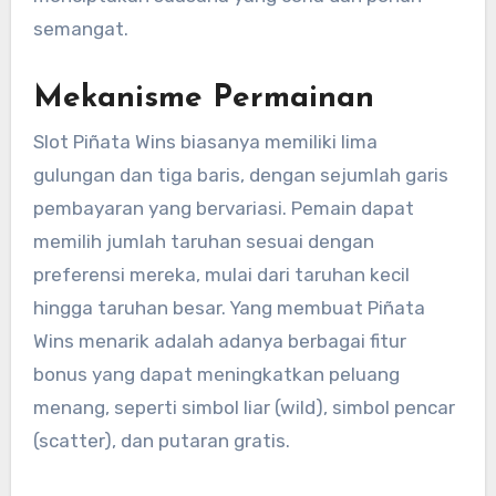
semangat.
Mekanisme Permainan
Slot Piñata Wins biasanya memiliki lima
gulungan dan tiga baris, dengan sejumlah garis
pembayaran yang bervariasi. Pemain dapat
memilih jumlah taruhan sesuai dengan
preferensi mereka, mulai dari taruhan kecil
hingga taruhan besar. Yang membuat Piñata
Wins menarik adalah adanya berbagai fitur
bonus yang dapat meningkatkan peluang
menang, seperti simbol liar (wild), simbol pencar
(scatter), dan putaran gratis.