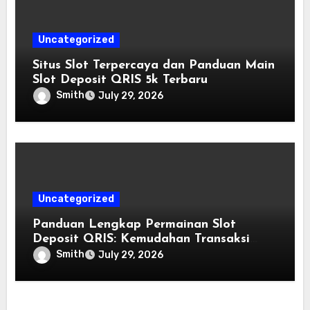
Uncategorized
Situs Slot Terpercaya dan Panduan Main
Slot Deposit QRIS 5k Terbaru
Smith
July 29, 2026
Uncategorized
Panduan Lengkap Permainan Slot
Deposit QRIS: Kemudahan Transaksi
Tercepat dengan Modal Minim
Smith
July 29, 2026