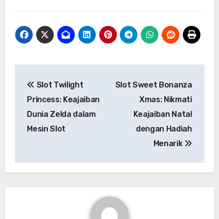
Post
Slot Twilight
Slot Sweet Bonanza
navigation
Princess: Keajaiban
Xmas: Nikmati
Dunia Zelda dalam
Keajaiban Natal
Mesin Slot
dengan Hadiah
Menarik