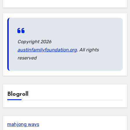
Copyright 2026
austinfamilyfoundation.org
. All rights
reserved
Blogroll
mahjong ways