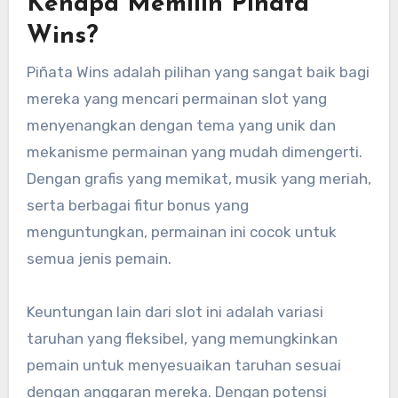
Kenapa Memilih Piñata
Wins?
Piñata Wins adalah pilihan yang sangat baik bagi
mereka yang mencari permainan slot yang
menyenangkan dengan tema yang unik dan
mekanisme permainan yang mudah dimengerti.
Dengan grafis yang memikat, musik yang meriah,
serta berbagai fitur bonus yang
menguntungkan, permainan ini cocok untuk
semua jenis pemain.
Keuntungan lain dari slot ini adalah variasi
taruhan yang fleksibel, yang memungkinkan
pemain untuk menyesuaikan taruhan sesuai
dengan anggaran mereka. Dengan potensi