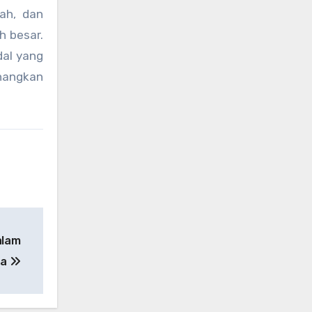
ah, dan
h besar.
dal yang
nangkan
alam
ta