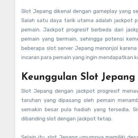
Slot Jepang dikenal dengan gameplay yang seru, grafis menarik, dan berbagai fitur bonus yang menggiurkan.
Salah satu daya tarik utama adalah jackpot 
pemain. Jackpot progresif berbeda dari jack
pemain yang bermain, sehingga potensi keme
beberapa slot server Jepang menonjol karena
incaran para pemain yang ingin mendapatkan k
Keunggulan Slot Jepang 
Slot Jepang dengan jackpot progresif mena
taruhan yang dipasang oleh pemain menamb
semakin besar pula hadiah yang tersedia. S
dibanding slot dengan jackpot tetap.
Selain itu, slot Jepang umumnya memiliki des