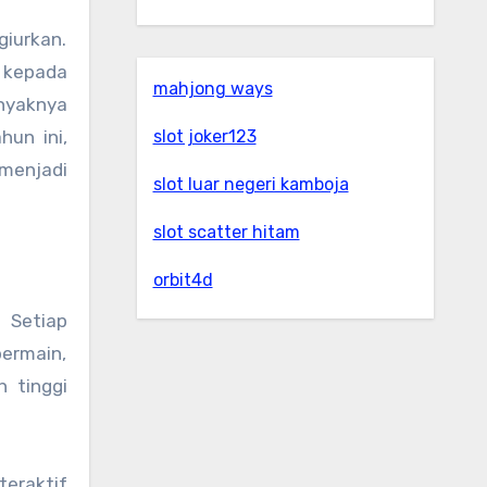
 kepada
mahjong ways
anyaknya
un ini,
slot joker123
menjadi
slot luar negeri kamboja
slot scatter hitam
orbit4d
 Setiap
ermain,
 tinggi
teraktif