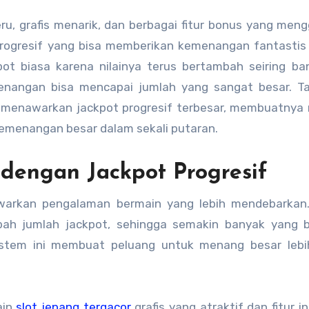
progresif yang bisa memberikan kemenangan fantastis
pot biasa karena nilainya terus bertambah seiring b
nangan bisa mencapai jumlah yang sangat besar. Tah
 menawarkan jackpot progresif terbesar, membuatnya 
emenangan besar dalam sekali putaran.
dengan Jackpot Progresif
warkan pengalaman bermain yang lebih mendebarkan.
ah jumlah jackpot, sehingga semakin banyak yang b
istem ini membuat peluang untuk menang besar lebih
ain
slot jepang tergacor
grafis yang atraktif dan fitur in