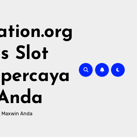
ation.org
s Slot
rpercaya
 Anda
uk Maxwin Anda