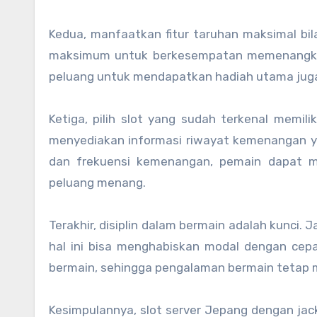
Kedua, manfaatkan fitur taruhan maksimal bi
maksimum untuk berkesempatan memenangkan ja
peluang untuk mendapatkan hadiah utama juga 
Ketiga, pilih slot yang sudah terkenal memili
menyediakan informasi riwayat kemenangan y
dan frekuensi kemenangan, pemain dapat m
peluang menang.
Terakhir, disiplin dalam bermain adalah kunci.
hal ini bisa menghabiskan modal dengan cep
bermain, sehingga pengalaman bermain tetap 
Kesimpulannya, slot server Jepang dengan ja