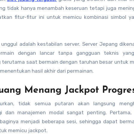
, yang tidak hanya menambah keseruan tetapi juga meni
an fitur-fitur ini untuk memicu kombinasi simbol ya
unggul adalah kestabilan server. Server Jepang diken
ermain dengan lancar tanpa gangguan teknis yan
ng terutama saat bermain dengan taruhan besar untuk 
 menentukan hasil akhir dari permainan.
uang Menang Jackpot Progres
iurkan, tidak semua putaran akan langsung mengh
egi dan manajemen modal sangat penting. Pertama,
ginya menjadi beberapa sesi, sehingga dapat bermai
tuk memicu jackpot.