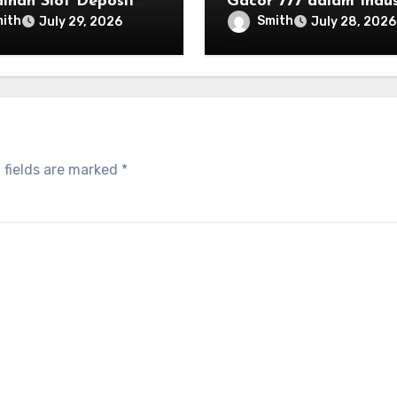
inan Slot Deposit
Gacor 777 dalam Indus
: Kemudahan
Hiburan Berbasis
ith
Smith
July 29, 2026
July 28, 2026
aksi Tercepat dengan
Teknologi
l Minim
 fields are marked
*