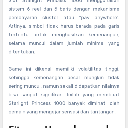
Slot Starlight Princess 1000 menggunakan
sistem 6 reel dan 5 baris dengan mekanisme
pembayaran cluster atau “pay anywhere”.
Artinya, simbol tidak harus berada pada garis
tertentu untuk menghasilkan kemenangan,
selama muncul dalam jumlah minimal yang
ditentukan.
Game ini dikenal memiliki volatilitas tinggi,
sehingga kemenangan besar mungkin tidak
sering muncul, namun sekali didapatkan nilainya
bisa sangat signifikan. Inilah yang membuat
Starlight Princess 1000 banyak diminati oleh
pemain yang mengejar sensasi dan tantangan.