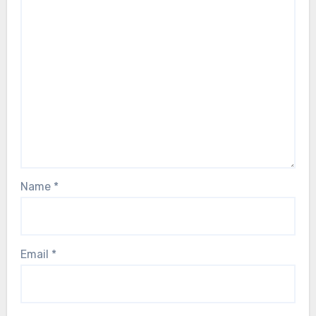
Name
*
Email
*