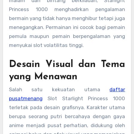
malam dan bintang berkilauan, Starlight
Princess 1000 menghadirkan pengalaman
bermain yang tidak hanya menghibur tetapi juga
menegangkan. Permainan ini cocok bagi pemain
pemula maupun pemain berpengalaman yang
menyukai slot volatilitas tinggi.
Desain Visual dan Tema
yang Menawan
Salah satu kekuatan utama
daftar
pusatmenang
Slot Starlight Princess 1000
terletak pada desain grafisnya. Karakter utama
berupa seorang putri bercahaya dengan gaya
anime menjadi pusat perhatian, didukung oleh