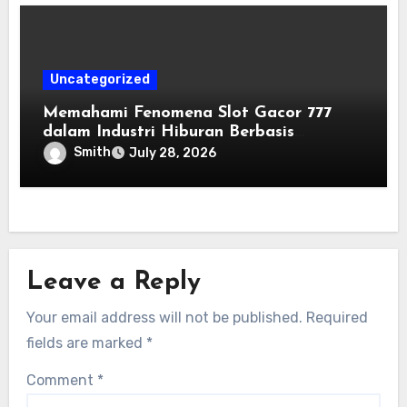
Uncategorized
Memahami Fenomena Slot Gacor 777
dalam Industri Hiburan Berbasis
Teknologi
Smith
July 28, 2026
Leave a Reply
Your email address will not be published.
Required
fields are marked
*
Comment
*