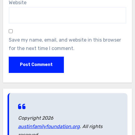
Website
Save my name, email, and website in this browser
for the next time I comment.
Copyright 2026
austinfamilyfoundation.org
. All rights
reserved