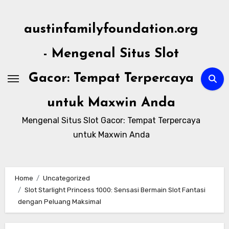
Skip
to
austinfamilyfoundation.org
content
- Mengenal Situs Slot
Gacor: Tempat Terpercaya
untuk Maxwin Anda
Mengenal Situs Slot Gacor: Tempat Terpercaya
untuk Maxwin Anda
Home
Uncategorized
Slot Starlight Princess 1000: Sensasi Bermain Slot Fantasi
dengan Peluang Maksimal