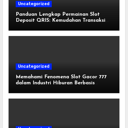
Uncategorized
Panduan Lengkap Permainan Slot
Deposit QRIS: Kemudahan Transaksi
Tercepat dengan Modal Minim
Uncategorized
Memahami Fenomena Slot Gacor 777
dalam Industri Hiburan Berbasis
Teknologi