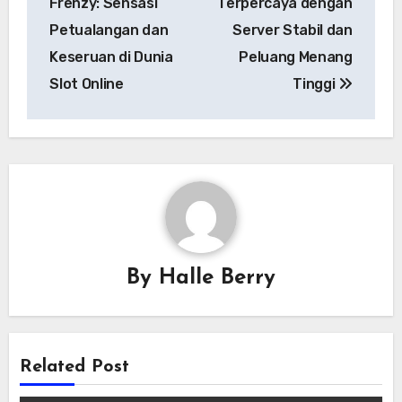
Frenzy: Sensasi
Terpercaya dengan
Petualangan dan
Server Stabil dan
Keseruan di Dunia
Peluang Menang
Slot Online
Tinggi
By
Halle Berry
Related Post