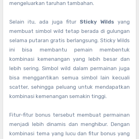
mengeluarkan taruhan tambahan.
Selain itu, ada juga fitur
Sticky Wilds
yang
membuat simbol wild tetap berada di gulungan
selama putaran gratis berlangsung. Sticky Wilds
ini bisa membantu pemain membentuk
kombinasi kemenangan yang lebih besar dan
lebih sering. Simbol wild dalam permainan juga
bisa menggantikan semua simbol lain kecuali
scatter, sehingga peluang untuk mendapatkan
kombinasi kemenangan semakin tinggi.
Fitur-fitur bonus tersebut membuat permainan
menjadi lebih dinamis dan menghibur. Dengan
kombinasi tema yang lucu dan fitur bonus yang