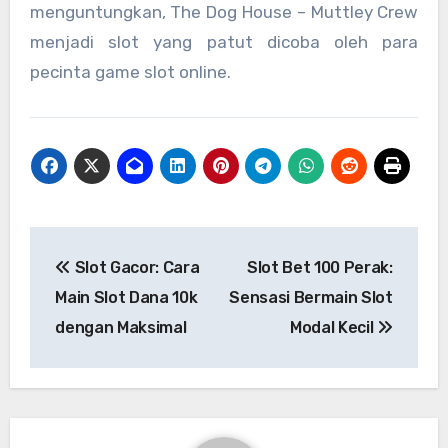
menguntungkan, The Dog House – Muttley Crew
menjadi slot yang patut dicoba oleh para
pecinta game slot online.
Post
Slot Gacor: Cara
Slot Bet 100 Perak:
navigation
Main Slot Dana 10k
Sensasi Bermain Slot
dengan Maksimal
Modal Kecil