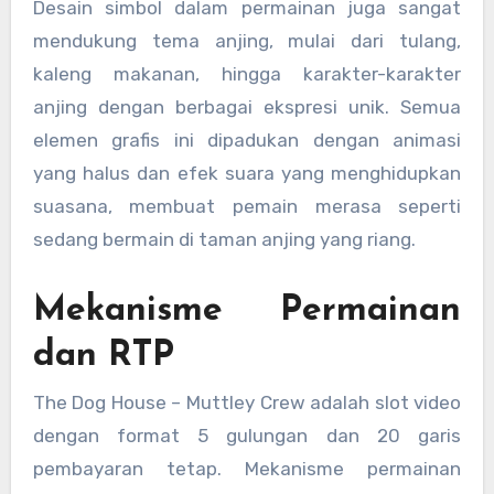
Desain simbol dalam permainan juga sangat
mendukung tema anjing, mulai dari tulang,
kaleng makanan, hingga karakter-karakter
anjing dengan berbagai ekspresi unik. Semua
elemen grafis ini dipadukan dengan animasi
yang halus dan efek suara yang menghidupkan
suasana, membuat pemain merasa seperti
sedang bermain di taman anjing yang riang.
Mekanisme Permainan
dan RTP
The Dog House – Muttley Crew adalah slot video
dengan format 5 gulungan dan 20 garis
pembayaran tetap. Mekanisme permainan