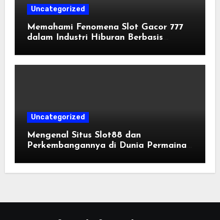
Uncategorized
Memahami Fenomena Slot Gacor 777
dalam Industri Hiburan Berbasis
Teknologi
Uncategorized
Mengenal Situs Slot88 dan
Perkembangannya di Dunia Permainan
Online