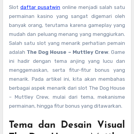
Slot
daftar pusatwin
online menjadi salah satu
permainan kasino yang sangat digemari oleh
banyak orang, terutama karena gameplay yang
mudah dan peluang menang yang menggiurkan.
Salah satu slot yang menarik perhatian pemain
adalah
The Dog House – Muttley Crew
. Game
ini hadir dengan tema anjing yang lucu dan
menggemaskan, serta fitur-fitur bonus yang
menarik. Pada artikel ini, kita akan membahas
berbagai aspek menarik dari slot The Dog House
– Muttley Crew, mulai dari tema, mekanisme
permainan, hingga fitur bonus yang ditawarkan.
Tema dan Desain Visual