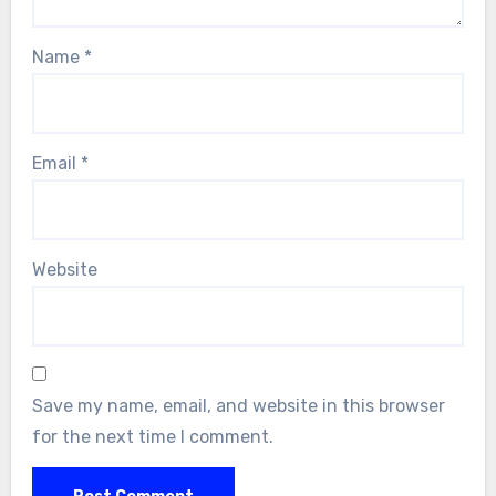
Name
*
Email
*
Website
Save my name, email, and website in this browser
for the next time I comment.