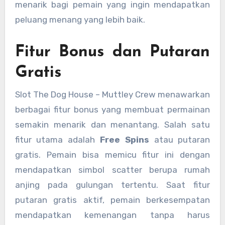
menarik bagi pemain yang ingin mendapatkan
peluang menang yang lebih baik.
Fitur Bonus dan Putaran
Gratis
Slot The Dog House – Muttley Crew menawarkan
berbagai fitur bonus yang membuat permainan
semakin menarik dan menantang. Salah satu
fitur utama adalah
Free Spins
atau putaran
gratis. Pemain bisa memicu fitur ini dengan
mendapatkan simbol scatter berupa rumah
anjing pada gulungan tertentu. Saat fitur
putaran gratis aktif, pemain berkesempatan
mendapatkan kemenangan tanpa harus