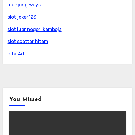
mahjong ways
slot joker123
slot luar negeri kamboja
slot scatter hitam
orbit4d
You Missed