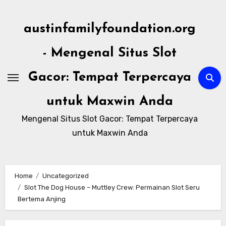
Skip
to
austinfamilyfoundation.org
content
- Mengenal Situs Slot
Gacor: Tempat Terpercaya
untuk Maxwin Anda
Mengenal Situs Slot Gacor: Tempat Terpercaya
untuk Maxwin Anda
Home
Uncategorized
Slot The Dog House – Muttley Crew: Permainan Slot Seru
Bertema Anjing