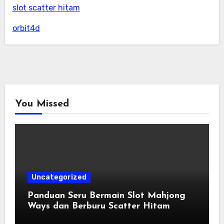
slot scatter hitam
orbit4d
You Missed
Uncategorized
Panduan Seru Bermain Slot Mahjong
Ways dan Berburu Scatter Hitam