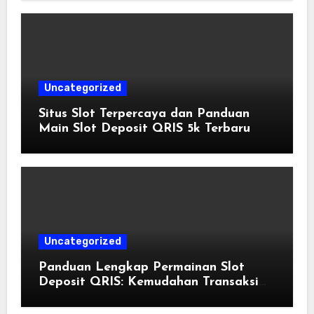
Uncategorized
Situs Slot Terpercaya dan Panduan
Main Slot Deposit QRIS 5k Terbaru
Uncategorized
Panduan Lengkap Permainan Slot
Deposit QRIS: Kemudahan Transaksi
Tercepat dengan Modal Minim