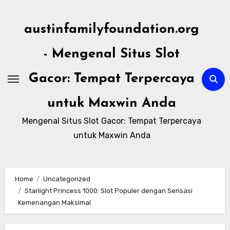
Skip
to
austinfamilyfoundation.org
content
- Mengenal Situs Slot
Gacor: Tempat Terpercaya
untuk Maxwin Anda
Mengenal Situs Slot Gacor: Tempat Terpercaya
untuk Maxwin Anda
Home
Uncategorized
Starlight Princess 1000: Slot Populer dengan Sensasi
Kemenangan Maksimal