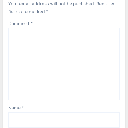
Your email address will not be published.
Required
fields are marked
*
Comment
*
Name
*