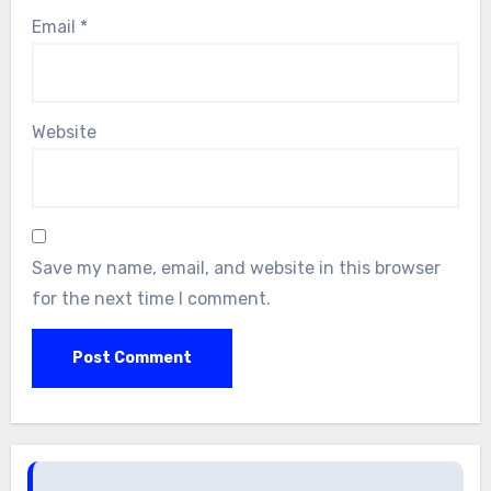
Email
*
Website
Save my name, email, and website in this browser
for the next time I comment.