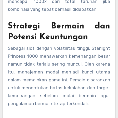
mencapai 1000x dari total taruhan jika
kombinasi yang tepat berhasil didapatkan.
Strategi Bermain dan
Potensi Keuntungan
Sebagai slot dengan volatilitas tinggi, Starlight
Princess 1000 menawarkan kemenangan besar
namun tidak terlalu sering muncul. Oleh karena
itu, manajemen modal menjadi kunci utama
dalam memainkan game ini. Pemain disarankan
untuk menentukan batas kekalahan dan target
kemenangan sebelum mulai bermain agar
pengalaman bermain tetap terkendali.