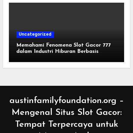
Uncategorized
Memahami Fenomena Slot Gacor 777
dalam Industri Hiburan Berbasis
Teknologi
austinfamilyfoundation.org –
Mengenal Situs Slot Gacor:
Tempat Terpercaya untuk