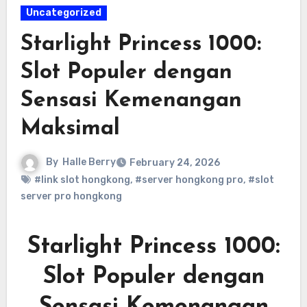
Uncategorized
Starlight Princess 1000:
Slot Populer dengan
Sensasi Kemenangan
Maksimal
By
Halle Berry
February 24, 2026
#link slot hongkong
,
#server hongkong pro
,
#slot
server pro hongkong
Starlight Princess 1000
:
Slot Populer dengan