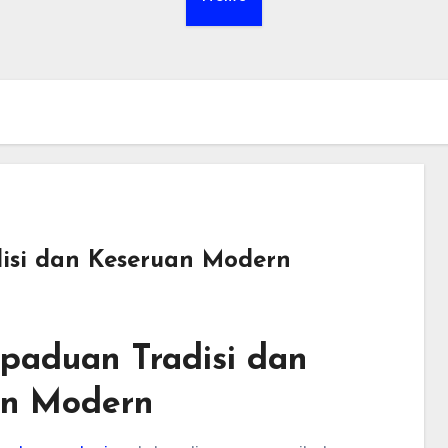
disi dan Keseruan Modern
rpaduan Tradisi dan
an Modern