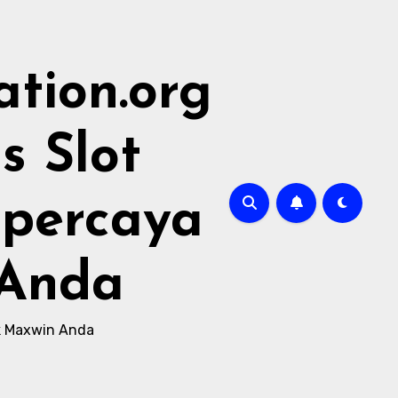
ation.org
s Slot
rpercaya
 Anda
uk Maxwin Anda