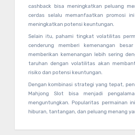
cashback bisa meningkatkan peluang m
cerdas selalu memanfaatkan promosi i
meningkatkan potensi keuntungan.
Selain itu, pahami tingkat volatilitas per
cenderung memberi kemenangan besar t
memberikan kemenangan lebih sering denga
taruhan dengan volatilitas akan memba
risiko dan potensi keuntungan.
Dengan kombinasi strategi yang tepat, pen
Mahjong Slot bisa menjadi pengalam
menguntungkan. Popularitas permainan i
hiburan, tantangan, dan peluang menang ya