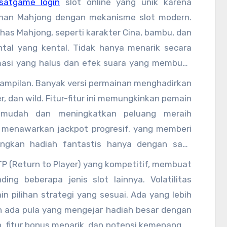
satgame login
slot online yang unik karena
inan Mahjong dengan mekanisme slot modern.
as Mahjong, seperti karakter Cina, bambu, dan
ntal yang kental. Tidak hanya menarik secara
masi yang halus dan efek suara yang membuat
tampilan. Banyak versi permainan menghadirkan
er, dan wild. Fitur-fitur ini memungkinkan pemain
 mudah dan meningkatkan peluang meraih
 menawarkan jackpot progresif, yang memberi
gkan hadiah fantastis hanya dengan satu
RTP (Return to Player) yang kompetitif, membuat
ing beberapa jenis slot lainnya. Volatilitas
pilihan strategi yang sesuai. Ada yang lebih
n ada pula yang mengejar hadiah besar dengan
an, fitur bonus menarik, dan potensi kemenangan