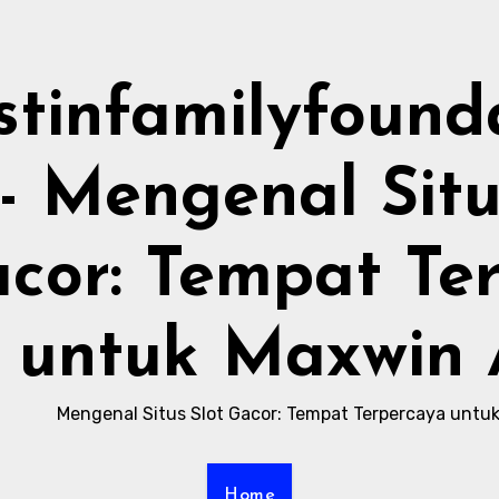
stinfamilyfound
- Mengenal Situ
cor: Tempat Te
untuk Maxwin
Mengenal Situs Slot Gacor: Tempat Terpercaya unt
Home