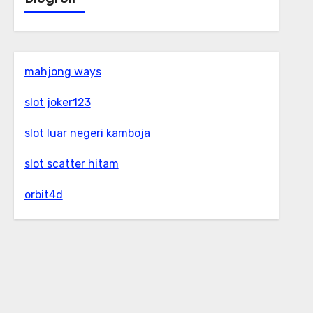
mahjong ways
slot joker123
slot luar negeri kamboja
slot scatter hitam
orbit4d