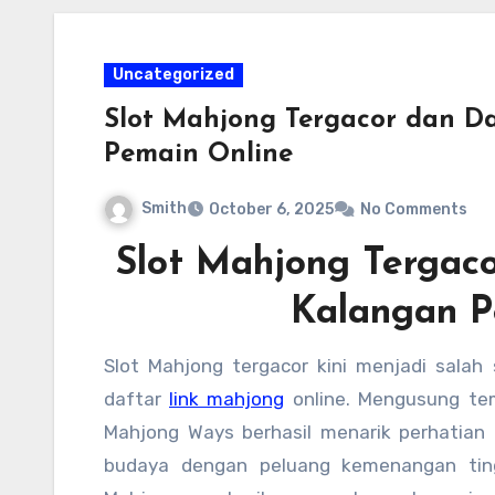
Uncategorized
Slot Mahjong Tergacor dan D
Pemain Online
Smith
October 6, 2025
No Comments
Slot Mahjong Tergaco
Kalangan P
Slot Mahjong tergacor kini menjadi salah 
daftar
link mahjong
online. Mengusung tema
Mahjong Ways berhasil menarik perhatia
budaya dengan peluang kemenangan tinggi