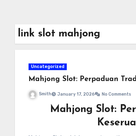
link slot mahjong
Uncategorized
Mahjong Slot: Perpaduan Tra
Smith
January 17, 2026
No Comments
Mahjong Slot: Pe
Keseru