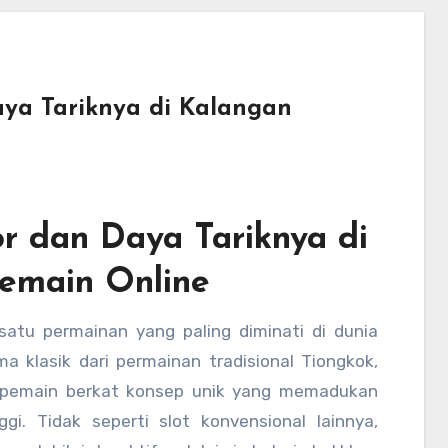
aya Tariknya di Kalangan
r dan Daya Tariknya di
emain Online
satu permainan yang paling diminati di dunia
 klasik dari permainan tradisional Tiongkok,
n pemain berkat konsep unik yang memadukan
. Tidak seperti slot konvensional lainnya,