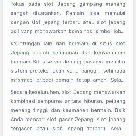
pemain dapat mengakses berbagai jenis
fokus pada slot Jepang gampang menang
permainan dengan mudah. Bagi mereka yang
sangat disarankan. Pemain bisa memulai
ingin mencoba sensasi berbeda, slot server luar
dengan slot jepang terbaru atau slot jepang
atau slot luar negeri bisa menjadi alternatif.
asli yang menawarkan kombinasi simbol lebih
Namun, perbedaan RTP dan mekanisme
sederhana sehingga peluang untuk
Keuntungan lain dari bermain di situs slot
permainan membuat slot Jepang tetap
mendapatkan kombinasi menang lebih tinggi.
Jepang adalah keamanan dan kenyamanan
menjadi favorit banyak pemain.
Dengan pemilihan strategi yang tepat, bahkan
bermain. Situs server Jepang biasanya memiliki
pemain pemula bisa merasakan sensasi
sistem proteksi akun yang canggih sehingga
menang besar di slot jepang no 1.
informasi pribadi pemain tetap aman. Selain
itu, link slot Jepang resmi memastikan bahwa
Secara keseluruhan, slot Jepang menawarkan
setiap transaksi deposit dan withdraw dapat
kombinasi sempurna antara hiburan, peluang
dilakukan dengan cepat dan tanpa hambatan.
menang tinggi, dan keamanan bermain. Baik
Semua ini menjadikan pengalaman bermain
Anda mencari slot gacor Jepang, slot jepang
slot Jepang tidak hanya menyenangkan tetapi
tergacor, atau slot jepang terbaru, selalu
juga aman dan terpercaya.