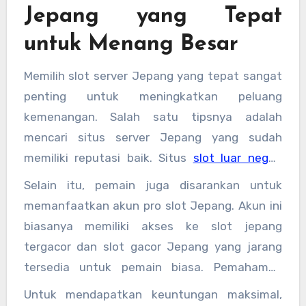
hingga slot jepang asli yang tetap
Jepang yang Tepat
sering memberikan kemenangan beruntun
mempertahankan nuansa klasik. Hal ini
dalam sesi bermain.
untuk Menang Besar
menjadikan situs slot Jepang tidak hanya
menarik bagi pemain baru tetapi juga bagi
Memilih slot server Jepang yang tepat sangat
mereka yang sudah berpengalaman. Link slot
penting untuk meningkatkan peluang
Jepang resmi selalu diperbarui untuk
kemenangan. Salah satu tipsnya adalah
memastikan keamanan dan kenyamanan
mencari situs server Jepang yang sudah
bermain, sehingga pemain bisa fokus pada
memiliki reputasi baik. Situs
slot luar negeri
strategi permainan mereka tanpa khawatir
terbaik biasanya menawarkan slot jepang
Selain itu, pemain juga disarankan untuk
tentang masalah teknis.
resmi, slot jepang asli, dan slot jepang terbaru
memanfaatkan akun pro slot Jepang. Akun ini
dengan RTP tinggi. Dengan memilih slot
biasanya memiliki akses ke slot jepang
Jepang terpercaya, pemain tidak hanya
tergacor dan slot gacor Jepang yang jarang
mendapatkan pengalaman bermain yang aman
tersedia untuk pemain biasa. Pemahaman
tetapi juga kesempatan menang yang lebih
tentang link slot Jepang juga penting agar
Untuk mendapatkan keuntungan maksimal,
besar.