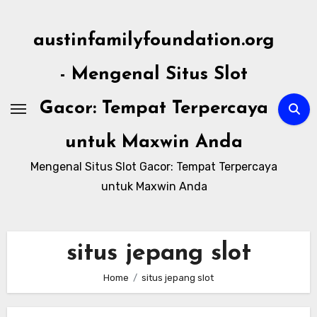
Skip
to
austinfamilyfoundation.org
content
- Mengenal Situs Slot
Gacor: Tempat Terpercaya
untuk Maxwin Anda
Mengenal Situs Slot Gacor: Tempat Terpercaya
untuk Maxwin Anda
situs jepang slot
Home
situs jepang slot