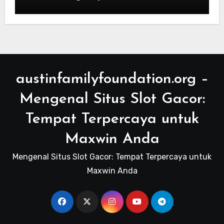
Online
austinfamilyfoundation.org –
Mengenal Situs Slot Gacor:
Tempat Terpercaya untuk
Maxwin Anda
Mengenal Situs Slot Gacor: Tempat Terpercaya untuk
Maxwin Anda