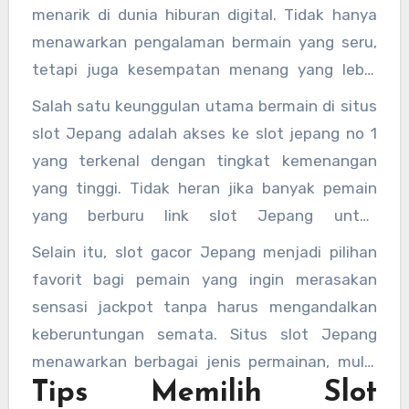
menarik di dunia hiburan digital. Tidak hanya
menawarkan pengalaman bermain yang seru,
tetapi juga kesempatan menang yang lebih
tinggi dibandingkan beberapa slot server luar
Salah satu keunggulan utama bermain di situs
atau slot luar negeri. Banyak pemain yang
slot Jepang adalah akses ke slot jepang no 1
mencari slot server Jepang karena
yang terkenal dengan tingkat kemenangan
keandalannya dan peluang jackpot yang lebih
yang tinggi. Tidak heran jika banyak pemain
besar. Situs server Jepang kini semakin populer
yang berburu link slot Jepang untuk
karena menghadirkan slot Jepang asli, slot
mendapatkan pengalaman bermain slot jepang
Selain itu, slot gacor Jepang menjadi pilihan
jepang resmi, dan slot jepang terbaru dengan
gampang menang atau slot jepang gacor.
favorit bagi pemain yang ingin merasakan
kualitas tinggi.
Bahkan, beberapa pemain yang sudah ahli
sensasi jackpot tanpa harus mengandalkan
dalam permainan ini memiliki akun pro slot
keberuntungan semata. Situs slot Jepang
Jepang untuk memaksimalkan peluang
menawarkan berbagai jenis permainan, mulai
mereka. Slot jepang tergacor menjadi istilah
Tips Memilih Slot
dari slot jepang terbaru dengan tema modern
populer di kalangan komunitas slot karena