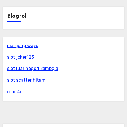
Blogroll
mahjong ways
slot joker123
slot luar negeri kamboja
slot scatter hitam
orbit4d