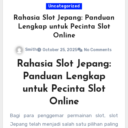
Uncategorized
Rahasia Slot Jepang: Panduan
Lengkap untuk Pecinta Slot
Online
Smith
October 25, 2025
No Comments
Rahasia Slot Jepang:
Panduan Lengkap
untuk Pecinta Slot
Online
Bagi para penggemar permainan slot, slot
Jepang telah menjadi salah satu pilihan paling