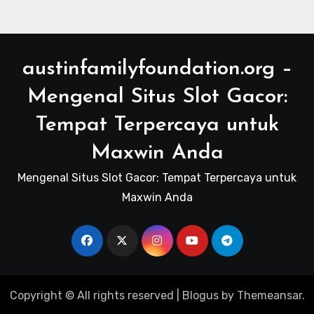
austinfamilyfoundation.org –
Mengenal Situs Slot Gacor:
Tempat Terpercaya untuk
Maxwin Anda
Mengenal Situs Slot Gacor: Tempat Terpercaya untuk
Maxwin Anda
Copyright © All rights reserved
|
Blogus
by
Themeansar
.