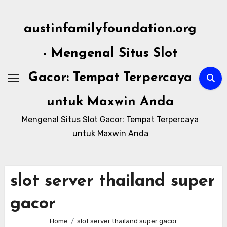
Skip
to
austinfamilyfoundation.org
content
- Mengenal Situs Slot
Gacor: Tempat Terpercaya
untuk Maxwin Anda
Mengenal Situs Slot Gacor: Tempat Terpercaya
untuk Maxwin Anda
slot server thailand super
gacor
Home
slot server thailand super gacor