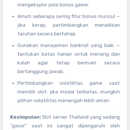
mengeksplor pola bonus game.
Amati seberapa sering fitur bonus muncul —
jika kerap, pertimbangkan menaikkan
taruhan secara bertahap.
Gunakan manajemen bankroll yang baik —
tentukan batas harian untuk menang dan
kalah agar tetap bermain secara
bertanggung jawab.
Pertimbangkan volatilitas game saat
memilih slot: jika modal terbatas, mungkin
pilihan volatilitas menengah lebih aman.
Kesimpulan:
Slot server Thailand yang sedang
“gacor” saat ini sangat dipengaruhi oleh