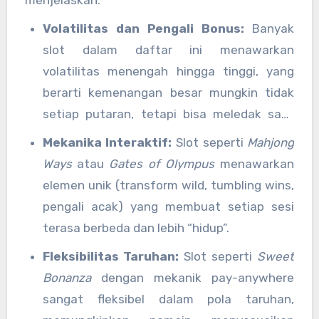
Volatilitas dan Pengali Bonus:
Banyak
slot dalam daftar ini menawarkan
volatilitas menengah hingga tinggi, yang
berarti kemenangan besar mungkin tidak
setiap putaran, tetapi bisa meledak saat
fitur bonus (free spin, respin) aktif. Ini
Mekanika Interaktif:
Slot seperti
Mahjong
sesuai dengan gaya banyak pemain yang
Ways
atau
Gates of Olympus
menawarkan
siap ambil risiko untuk potensi hadiah besar.
elemen unik (transform wild, tumbling wins,
pengali acak) yang membuat setiap sesi
terasa berbeda dan lebih “hidup”.
Fleksibilitas Taruhan:
Slot seperti
Sweet
Bonanza
dengan mekanik pay-anywhere
sangat fleksibel dalam pola taruhan,