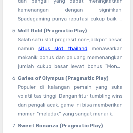
dan pengali yang dapat meningkatkan
kemenangan dengan signifikan.
Spadegaming punya reputasi cukup baik di
pasar Asia menurut ulasan.
Wolf Gold (Pragmatic Play)
Salah satu slot progresif non-jackpot besar,
namun
situs slot thailand
menawarkan
mekanik bonus dan peluang memenangkan
jumlah cukup besar lewat bonus “Money
Respin” milik Pragmatic.
Gates of Olympus (Pragmatic Play)
Populer di kalangan pemain yang suka
volatilitas tinggi. Dengan fitur tumbling wins
dan pengali acak, game ini bisa memberikan
momen “meledak” yang sangat menarik.
Sweet Bonanza (Pragmatic Play)