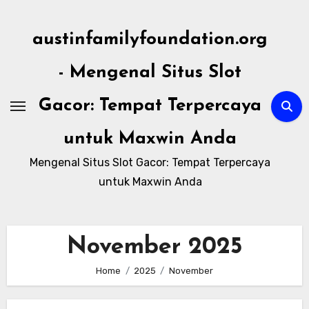
Skip
to
austinfamilyfoundation.org
content
- Mengenal Situs Slot
Gacor: Tempat Terpercaya
untuk Maxwin Anda
Mengenal Situs Slot Gacor: Tempat Terpercaya
untuk Maxwin Anda
November 2025
Home
2025
November