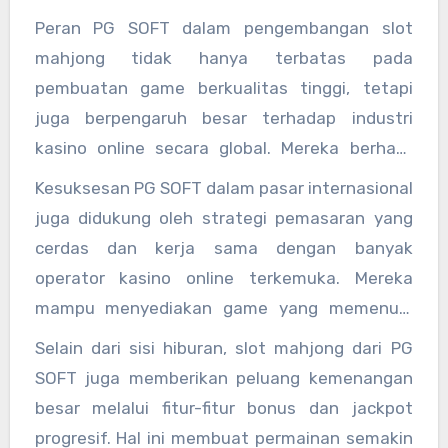
selalu relevan dan diminati.
baik melalui ponsel, tablet, maupun komputer
Peran PG SOFT dalam pengembangan slot
desktop. Keunggulan ini membuat PG SOFT
mahjong tidak hanya terbatas pada
semakin diminati dan dipercaya sebagai
pembuatan game berkualitas tinggi, tetapi
penyedia game slot yang inovatif dan
juga berpengaruh besar terhadap industri
berkualitas tinggi.
kasino online secara global. Mereka berhasil
membawa budaya Asia, khususnya permainan
Kesuksesan PG SOFT dalam pasar internasional
mahjong, ke panggung internasional melalui
juga didukung oleh strategi pemasaran yang
produk-produk mereka yang menarik dan
cerdas dan kerja sama dengan banyak
inovatif. Dengan begitu, mereka turut
operator kasino online terkemuka. Mereka
memperkenalkan tradisi dan budaya Asia
mampu menyediakan game yang memenuhi
kepada pemain dari berbagai belahan dunia
standar regulasi di berbagai negara, sehingga
Selain dari sisi hiburan, slot mahjong dari PG
yang mungkin sebelumnya kurang familiar
memudahkan mereka untuk masuk ke pasar
SOFT juga memberikan peluang kemenangan
dengan permainan ini.
global. Slot mahjong dari PG SOFT pun sering
besar melalui fitur-fitur bonus dan jackpot
mendapatkan ulasan positif dari para pemain
progresif. Hal ini membuat permainan semakin