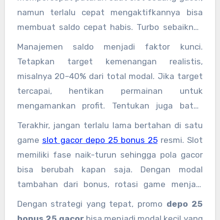
memaksimalkan momen kemenangan.
namun terlalu cepat mengaktifkannya bisa
membuat saldo cepat habis. Turbo sebaiknya
digunakan ketika slot menunjukkan pola
Manajemen saldo menjadi faktor kunci.
kemenangan berulang. Dengan cara ini,
Tetapkan target kemenangan realistis,
peluang memperoleh freespin atau jackpot
misalnya 20–40% dari total modal. Jika target
kecil meningkat tanpa membuang banyak
tercapai, hentikan permainan untuk
saldo.
mengamankan profit. Tentukan juga batas
kekalahan; jika saldo turun signifikan dan slot
Terakhir, jangan terlalu lama bertahan di satu
tidak memberi respon, lebih baik berhenti dan
game
slot gacor depo 25 bonus 25
resmi. Slot
lanjut di sesi berikutnya. Disiplin dalam
memiliki fase naik-turun sehingga pola gacor
mengelola saldo membuat bonus ini lebih
bisa berubah kapan saja. Dengan modal
optimal dan mengurangi risiko kerugian.
tambahan dari bonus, rotasi game menjadi
strategi efektif untuk mengejar scatter, wild,
Dengan strategi yang tepat, promo
depo 25
atau freespin. Pemain yang mampu membaca
bonus 25 gacor
bisa menjadi modal kecil yang