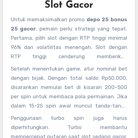
Slot Gacor
Untuk memaksimalkan promo
depo 25 bonus
25 gacor
, pemain perlu strategi yang tepat.
Pertama, pilih slot dengan RTP tinggi minimal
96% dan volatilitas menengah. Slot dengan
RTP tinggi cenderung memberikan
kemenangan lebih konsisten, sedangkan
Setelah menentukan game, atur nominal bet
volatilitas menengah menjaga frekuensi
dengan bijak. Dengan total saldo Rp50.000,
kemenangan tetap stabil.
disarankan memulai bet di kisaran 200–500
per spin untuk membaca pola permainan. Jika
dalam 15–25 spin awal muncul tanda-tanda
gacor—scatter sering muncul, wild berturut-
Penggunaan turbo spin juga harus
turut, atau kemenangan kecil stabil—pemain
diperhitungkan. Turbo membantu
bisa menaikkan bet secara bertahap untuk
mempercepat putaran saat slot sedang gacor,