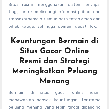
menemukan menu deposit, penarikan, daftar
Situs resmi menggunakan sistem enkripsi
permainan, serta informasi mengenai peluang
tinggi untuk melindungi informasi pribadi dan
menang dan promo. Hal ini membuat pemain
transaksi pemain. Semua data tetap aman dari
baru maupun lama dapat fokus bermain tanpa
pihak ketiga, sehingga pemain dapat fokus
kebingungan.
pada strategi permainan. Dukungan pelanggan
Keuntungan Bermain di
profesional 24 jam menjadi indikator
tambahan situs resmi, siap membantu
Situs Gacor Online
menyelesaikan masalah teknis atau
Resmi dan Strategi
pertanyaan seputar permainan dan transaksi
Meningkatkan Peluang
dengan cepat dan efektif.
Menang
Bermain di situs gacor online resmi
menawarkan banyak keuntungan, terutama
peluang menang yang lebih tinggi dibanding