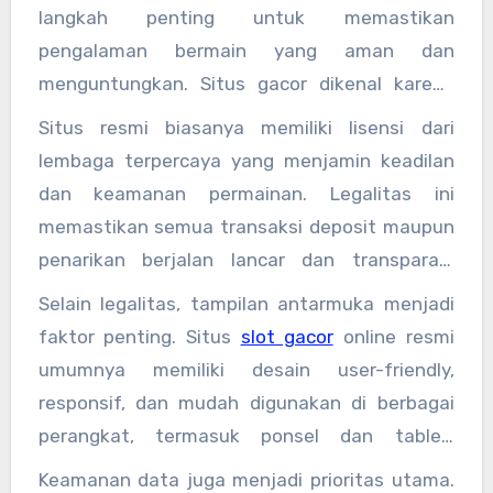
langkah penting untuk memastikan
pengalaman bermain yang aman dan
menguntungkan. Situs gacor dikenal karena
tingkat kemenangan yang lebih tinggi dan
Situs resmi biasanya memiliki lisensi dari
proses pembayaran cepat, sehingga memilih
lembaga terpercaya yang menjamin keadilan
platform resmi menjadi prioritas.
dan keamanan permainan. Legalitas ini
memastikan semua transaksi deposit maupun
penarikan berjalan lancar dan transparan.
Dengan begitu, pemain dapat bermain dengan
Selain legalitas, tampilan antarmuka menjadi
tenang tanpa takut tertipu atau menghadapi
faktor penting. Situs
slot gacor
online resmi
aturan yang merugikan.
umumnya memiliki desain user-friendly,
responsif, dan mudah digunakan di berbagai
perangkat, termasuk ponsel dan tablet.
Navigasi yang jelas memudahkan pemain
Keamanan data juga menjadi prioritas utama.