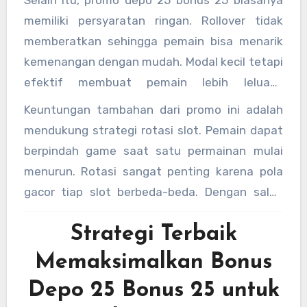
Selain itu, promo depo 25 bonus 25 biasanya
memanfaatkan bonus ini untuk rotasi game,
memiliki persyaratan ringan. Rollover tidak
mencari slot yang sedang panas, atau menguji
memberatkan sehingga pemain bisa menarik
strategi taruhan baru guna meningkatkan
kemenangan dengan mudah. Modal kecil tetapi
peluang kemenangan.
efektif membuat pemain lebih leluasa
mengatur strategi dan menyesuaikan gaya
Keuntungan tambahan dari promo ini adalah
bermain. Hal ini menjadikan promo ini cocok
mendukung strategi rotasi slot. Pemain dapat
untuk pemain harian maupun casual yang ingin
berpindah game saat satu permainan mulai
bermain santai tetapi tetap berpeluang
menurun. Rotasi sangat penting karena pola
menang besar.
gacor tiap slot berbeda-beda. Dengan saldo
tambahan dari bonus, rotasi bisa dilakukan
Strategi Terbaik
tanpa takut kehilangan modal, sehingga
peluang mendapatkan scatter, freespin, atau
Memaksimalkan Bonus
jackpot kecil menjadi lebih optimal.
Depo 25 Bonus 25 untuk