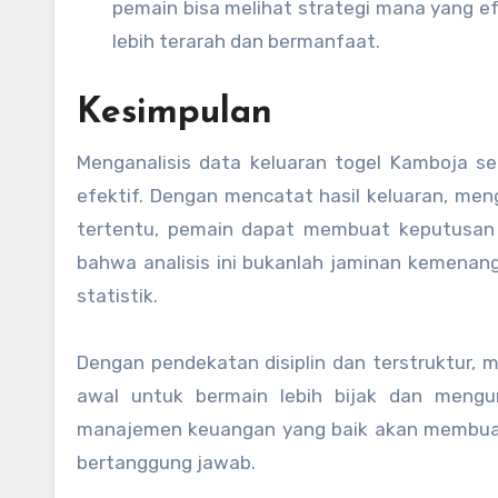
pemain bisa melihat strategi mana yang efe
lebih terarah dan bermanfaat.
Kesimpulan
Menganalisis data keluaran togel Kamboja s
efektif. Dengan mencatat hasil keluaran, me
tertentu, pemain dapat membuat keputusan t
bahwa analisis ini bukanlah jaminan kemenan
statistik.
Dengan pendekatan disiplin dan terstruktur, 
awal untuk bermain lebih bijak dan mengur
manajemen keuangan yang baik akan membuat
bertanggung jawab.