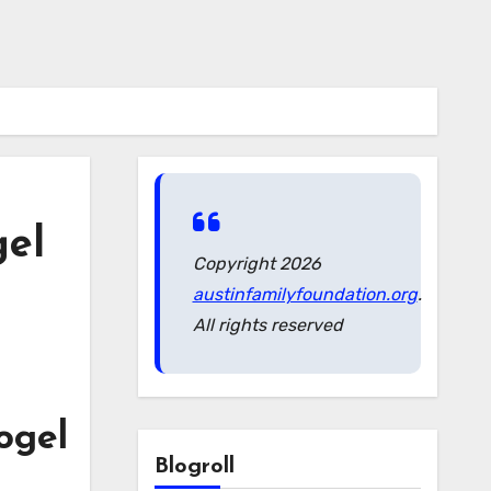
gel
Copyright 2026
austinfamilyfoundation.org
.
All rights reserved
gel
Blogroll