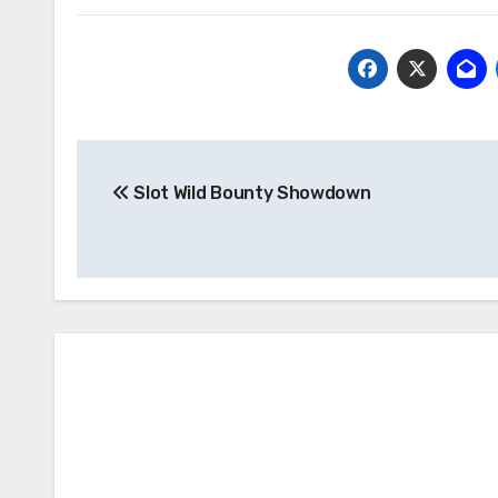
Post
Slot Wild Bounty Showdown
navigation