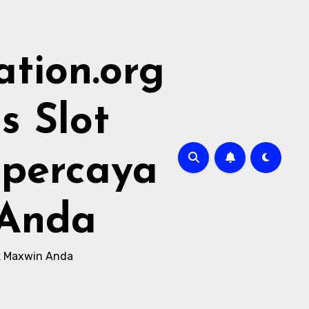
ation.org
s Slot
rpercaya
 Anda
uk Maxwin Anda