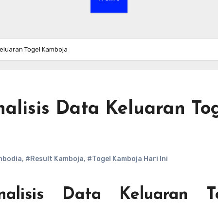
eluaran Togel Kamboja
lisis Data Keluaran To
mbodia
,
#Result Kamboja
,
#Togel Kamboja Hari Ini
lisis Data Keluaran To