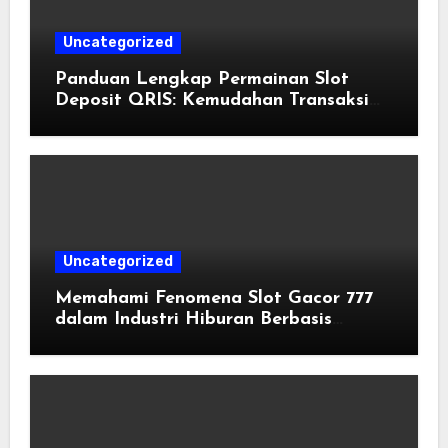
Uncategorized
Panduan Lengkap Permainan Slot
Deposit QRIS: Kemudahan Transaksi
Tercepat dengan Modal Minim
Uncategorized
Memahami Fenomena Slot Gacor 777
dalam Industri Hiburan Berbasis
Teknologi