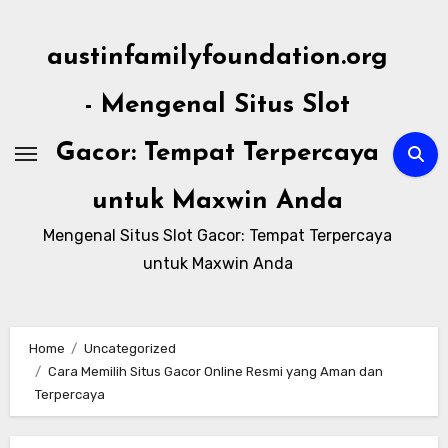
Skip
to
austinfamilyfoundation.org
content
- Mengenal Situs Slot
Gacor: Tempat Terpercaya
untuk Maxwin Anda
Mengenal Situs Slot Gacor: Tempat Terpercaya
untuk Maxwin Anda
Home
Uncategorized
Cara Memilih Situs Gacor Online Resmi yang Aman dan
Terpercaya