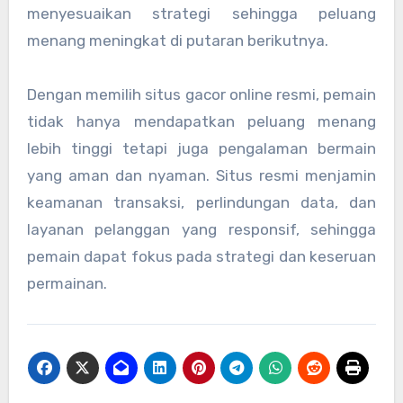
menyesuaikan strategi sehingga peluang
menang meningkat di putaran berikutnya.
Dengan memilih situs gacor online resmi, pemain
tidak hanya mendapatkan peluang menang
lebih tinggi tetapi juga pengalaman bermain
yang aman dan nyaman. Situs resmi menjamin
keamanan transaksi, perlindungan data, dan
layanan pelanggan yang responsif, sehingga
pemain dapat fokus pada strategi dan keseruan
permainan.