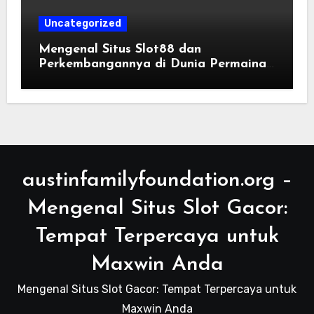
Uncategorized
Mengenal Situs Slot88 dan
Perkembangannya di Dunia Permainan
Online
austinfamilyfoundation.org –
Mengenal Situs Slot Gacor:
Tempat Terpercaya untuk
Maxwin Anda
Mengenal Situs Slot Gacor: Tempat Terpercaya untuk
Maxwin Anda