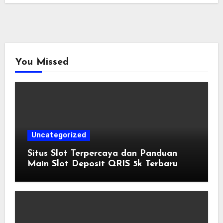
You Missed
Uncategorized
Situs Slot Terpercaya dan Panduan
Main Slot Deposit QRIS 5k Terbaru