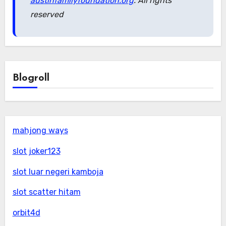
austinfamilyfoundation.org
. All rights
reserved
Blogroll
mahjong ways
slot joker123
slot luar negeri kamboja
slot scatter hitam
orbit4d