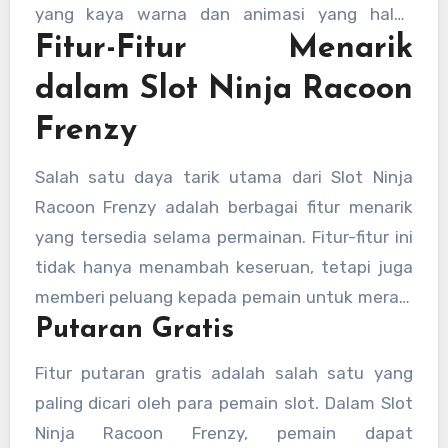
membuat permainan menjadi lebih hidup dan
yang kaya warna dan animasi yang halus
mengasyikkan.
Fitur-Fitur Menarik
menciptakan pengalaman visual yang
menyenangkan untuk para pemain. Suara latar
dalam Slot Ninja Racoon
yang digunakan juga sesuai dengan tema
Frenzy
petualangan, menambah atmosfer yang penuh
semangat dan keseruan.
Salah satu daya tarik utama dari Slot Ninja
Racoon Frenzy adalah berbagai fitur menarik
yang tersedia selama permainan. Fitur-fitur ini
tidak hanya menambah keseruan, tetapi juga
memberi peluang kepada pemain untuk meraih
Putaran Gratis
kemenangan besar. Beberapa fitur yang dapat
ditemukan dalam permainan ini antara lain:
Fitur putaran gratis adalah salah satu yang
paling dicari oleh para pemain slot. Dalam Slot
Ninja Racoon Frenzy, pemain dapat