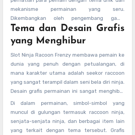
perhatian para pemain dengan tema unik dan
mekanisme permainan yang seru.
Dikembangkan oleh pengembang game
Tema dan Desain Grafis
terkenal, permainan ini menggabungkan
elemen petualangan dan aksi dengan grafis
yang Menghibur
yang cerah dan karakter-karakter lucu. Dalam
artikel ini, kita akan membahas lebih dalam
Slot Ninja Racoon Frenzy membawa pemain ke
mengenai permainan ini, fitur-fitur yang
dunia yang penuh dengan petualangan, di
tersedia, serta alasan mengapa Slot Ninja
mana karakter utama adalah seekor raccoon
Racoon Frenzy begitu populer di kalangan
yang sangat terampil dalam seni bela diri ninja.
pemain kasino online.
Desain grafis permainan ini sangat menghibur
dengan latar belakang hutan yang eksotis dan
Di dalam permainan, simbol-simbol yang
elemen-elemen yang memperkuat tema ninja.
muncul di gulungan termasuk raccoon ninja,
Karakter-karakter dalam game ini terlihat lucu
senjata-senjata ninja, dan berbagai item lain
namun penuh dengan semangat juang, yang
yang terkait dengan tema tersebut. Grafis