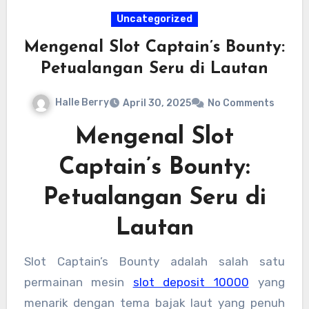
Uncategorized
Mengenal Slot Captain’s Bounty:
Petualangan Seru di Lautan
Halle Berry
April 30, 2025
No Comments
Mengenal Slot
Captain’s Bounty:
Petualangan Seru di
Lautan
Slot Captain’s Bounty adalah salah satu
permainan mesin
slot deposit 10000
yang
menarik dengan tema bajak laut yang penuh