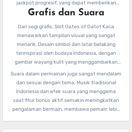
jackpot progresif, yang dapat memberikan
Grafis dan Suara
hadiah besar ketika mencapai jumlah tertentu.
Fitur jackpot ini menambah tingkat
Dari segi grafis, Slot Gates of Gatot Kaca
kegembiraan dalam permainan, mengingat
menawarkan tampilan visual yang sangat
setiap putaran memiliki potensi untuk
menarik. Desain simbol dan latar belakang
menghasilkan kemenangan besar.
terinspirasi oleh budaya Indonesia, dengan
gambar wayang kulit yang menggambarkan
Gatot Kaca dan karakter lainnya. Latar
Suara dalam permainan juga sangat mendalam
belakang permainan menggambarkan
dan sesuai dengan tema. Musik tradisional
pemandangan alam yang menawan,
Indonesia dan efek suara yang menggema
menciptakan atmosfer yang mempesona bagi
saat fitur bonus aktif semakin meningkatkan
para pemain.
pengalaman bermain, membawa pemain lebih
dalam ke dunia legendaris Gatot Kaca.