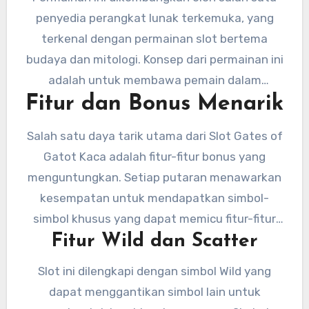
mekanisme permainan slot modern. Dengan
penyedia perangkat lunak terkemuka, yang
visual yang kaya akan budaya Indonesia,
terkenal dengan permainan slot bertema
seperti wayang kulit dan latar belakang alam
budaya dan mitologi. Konsep dari permainan ini
yang eksotis, Slot Gates of Gatot Kaca
adalah untuk membawa pemain dalam
menyajikan nuansa yang unik bagi para
Fitur dan Bonus Menarik
petualangan yang mengarah pada
penggemar game slot.
kemenangan besar, sambil menikmati kisah
Salah satu daya tarik utama dari Slot Gates of
Gatot Kaca yang penuh aksi.
Gatot Kaca adalah fitur-fitur bonus yang
menguntungkan. Setiap putaran menawarkan
kesempatan untuk mendapatkan simbol-
simbol khusus yang dapat memicu fitur-fitur
Fitur Wild dan Scatter
bonus yang dapat meningkatkan kemenangan
pemain.
Slot ini dilengkapi dengan simbol Wild yang
dapat menggantikan simbol lain untuk