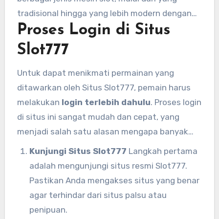
dan fitur-fitur lainnya yang membuat
tradisional hingga yang lebih modern dengan
pengalaman bermain menjadi lebih
Proses Login di Situs
fitur-fitur inovatif. Dengan berbagai pilihan
menyenangkan.
tersebut, pemain dapat memilih permainan
Slot777
yang sesuai dengan preferensi mereka, baik
dari segi tema, jumlah gulungan, maupun jenis
Untuk dapat menikmati permainan yang
jackpot yang ditawarkan.
ditawarkan oleh Situs Slot777, pemain harus
melakukan
login terlebih dahulu
. Proses login
di situs ini sangat mudah dan cepat, yang
menjadi salah satu alasan mengapa banyak
pemain lebih memilih Slot777. Berikut adalah
Kunjungi Situs Slot777
Langkah pertama
langkah-langkah untuk login ke akun Slot777:
adalah mengunjungi situs resmi Slot777.
Pastikan Anda mengakses situs yang benar
agar terhindar dari situs palsu atau
penipuan.