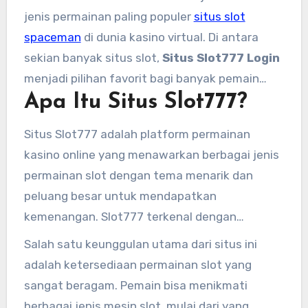
jenis permainan paling populer
situs slot
spaceman
di dunia kasino virtual. Di antara
sekian banyak situs slot,
Situs Slot777 Login
menjadi pilihan favorit bagi banyak pemain
Apa Itu Situs Slot777?
yang ingin merasakan sensasi bermain slot
dengan peluang besar untuk menang. Artikel
Situs Slot777 adalah platform permainan
ini akan membahas secara rinci mengenai
kasino online yang menawarkan berbagai jenis
Slot777, bagaimana cara login, serta mengapa
permainan slot dengan tema menarik dan
situs ini menjadi favorit di kalangan pemain
peluang besar untuk mendapatkan
slot.
kemenangan. Slot777 terkenal dengan
antarmuka yang ramah pengguna dan
Salah satu keunggulan utama dari situs ini
menyediakan berbagai permainan slot dari
adalah ketersediaan permainan slot yang
penyedia perangkat lunak terkemuka. Selain
sangat beragam. Pemain bisa menikmati
itu, situs ini juga menawarkan bonus menarik
berbagai jenis mesin slot, mulai dari yang