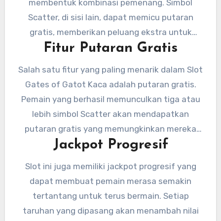
membentuk kombinasi pemenang. Simbol
Scatter, di sisi lain, dapat memicu putaran
gratis, memberikan peluang ekstra untuk
Fitur Putaran Gratis
meraih kemenangan tanpa harus
mempertaruhkan lebih banyak taruhan.
Salah satu fitur yang paling menarik dalam Slot
Gates of Gatot Kaca adalah putaran gratis.
Pemain yang berhasil memunculkan tiga atau
lebih simbol Scatter akan mendapatkan
putaran gratis yang memungkinkan mereka
Jackpot Progresif
untuk terus bermain tanpa perlu mengeluarkan
biaya tambahan. Fitur ini meningkatkan
Slot ini juga memiliki jackpot progresif yang
peluang untuk mendapatkan hadiah besar
dapat membuat pemain merasa semakin
dalam waktu singkat.
tertantang untuk terus bermain. Setiap
taruhan yang dipasang akan menambah nilai