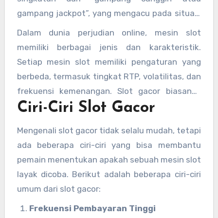
gampang jackpot”, yang mengacu pada situasi
di mana mesin slot memberikan kemenangan
Dalam dunia perjudian online, mesin slot
dengan frekuensi lebih tinggi. Mesin ini memiliki
memiliki berbagai jenis dan karakteristik.
RTP (Return to Player) yang lebih tinggi dalam
Setiap mesin slot memiliki pengaturan yang
periode tertentu, sehingga pemain memiliki
berbeda, termasuk tingkat RTP, volatilitas, dan
peluang lebih besar untuk mendapatkan
frekuensi kemenangan. Slot gacor biasanya
pembayaran besar.
Ciri-Ciri Slot Gacor
memiliki RTP yang tinggi dan volatilitas
sedang, membuat pemain lebih sering
Mengenali slot gacor tidak selalu mudah, tetapi
merasakan kemenangan meski dalam jumlah
ada beberapa ciri-ciri yang bisa membantu
kecil atau sedang.
pemain menentukan apakah sebuah mesin slot
layak dicoba. Berikut adalah beberapa ciri-ciri
umum dari slot gacor:
Frekuensi Pembayaran Tinggi