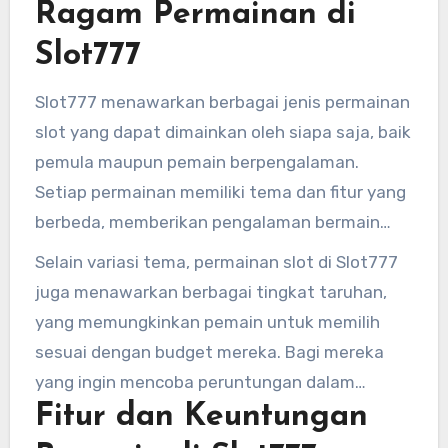
Ragam Permainan di
serta strategi permainan yang tepat. Selain
itu, penting untuk memilih permainan slot yang
Slot777
memiliki tingkat volatilitas tinggi, karena
peluang untuk mendapatkan kemenangan
Slot777 menawarkan berbagai jenis permainan
besar cenderung lebih tinggi pada jenis
slot yang dapat dimainkan oleh siapa saja, baik
permainan ini.
pemula maupun pemain berpengalaman.
Setiap permainan memiliki tema dan fitur yang
berbeda, memberikan pengalaman bermain
yang variatif. Beberapa permainan yang
Selain variasi tema, permainan slot di Slot777
tersedia di platform Slot777 termasuk game
juga menawarkan berbagai tingkat taruhan,
dengan tema petualangan, mitologi, hingga
yang memungkinkan pemain untuk memilih
tema klasik dengan simbol buah-buahan.
sesuai dengan budget mereka. Bagi mereka
yang ingin mencoba peruntungan dalam
Fitur dan Keuntungan
mencapai
slot777 maxwin
, permainan dengan
jackpot progresif bisa menjadi pilihan yang