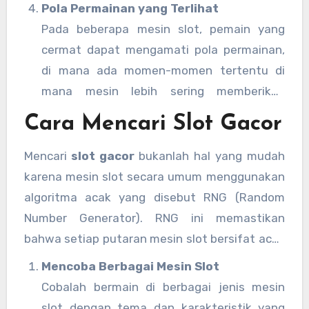
Meskipun ini tidak selalu terbukti secara
Pola Permainan yang Terlihat
ilmiah, beberapa pemain merasakan bahwa
Pada beberapa mesin slot, pemain yang
mesin yang gacor memberikan peluang lebih
cermat dapat mengamati pola permainan,
tinggi pada taruhan lebih besar.
di mana ada momen-momen tertentu di
mana mesin lebih sering memberikan
kemenangan. Mengamati pola ini bisa
Cara Mencari Slot Gacor
membantu pemain menentukan kapan saat
yang tepat untuk bertaruh.
Mencari
slot gacor
bukanlah hal yang mudah
karena mesin slot secara umum menggunakan
algoritma acak yang disebut RNG (Random
Number Generator). RNG ini memastikan
bahwa setiap putaran mesin slot bersifat acak
dan tidak dapat diprediksi. Namun, ada
Mencoba Berbagai Mesin Slot
beberapa cara yang dapat meningkatkan
Cobalah bermain di berbagai jenis mesin
peluang menemukan mesin gacor.
slot dengan tema dan karakteristik yang