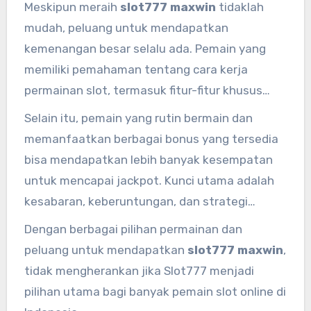
melindungi data pribadi pemain.
Meskipun meraih
slot777 maxwin
tidaklah
mudah, peluang untuk mendapatkan
kemenangan besar selalu ada. Pemain yang
memiliki pemahaman tentang cara kerja
permainan slot, termasuk fitur-fitur khusus
seperti wilds, scatters, dan free spins, akan
Selain itu, pemain yang rutin bermain dan
memiliki peluang lebih besar untuk mencapai
memanfaatkan berbagai bonus yang tersedia
kemenangan besar. Menggunakan strategi
bisa mendapatkan lebih banyak kesempatan
yang tepat, seperti memilih mesin slot dengan
untuk mencapai jackpot. Kunci utama adalah
RTP (Return to Player) tinggi, juga bisa
kesabaran, keberuntungan, dan strategi
meningkatkan peluang untuk meraih
slot777
permainan yang efektif.
Dengan berbagai pilihan permainan dan
maxwin
.
peluang untuk mendapatkan
slot777 maxwin
,
tidak mengherankan jika Slot777 menjadi
pilihan utama bagi banyak pemain slot online di