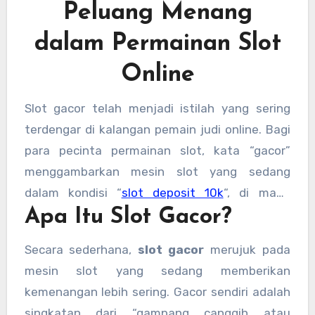
Peluang Menang
dalam Permainan Slot
Online
Slot gacor telah menjadi istilah yang sering
terdengar di kalangan pemain judi online. Bagi
para pecinta permainan slot, kata “gacor”
menggambarkan mesin slot yang sedang
dalam kondisi “
slot deposit 10k
“, di mana
Apa Itu Slot Gacor?
peluang untuk menang lebih besar daripada
biasanya. Artikel ini akan membahas apa itu
Secara sederhana,
slot gacor
merujuk pada
slot gacor, bagaimana cara menemukannya,
mesin slot yang sedang memberikan
serta strategi yang dapat digunakan untuk
kemenangan lebih sering. Gacor sendiri adalah
memaksimalkan peluang menang.
singkatan dari “gampang canggih atau