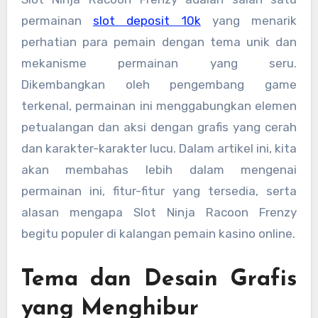
permainan
slot deposit 10k
yang menarik
perhatian para pemain dengan tema unik dan
mekanisme permainan yang seru.
Dikembangkan oleh pengembang game
terkenal, permainan ini menggabungkan elemen
petualangan dan aksi dengan grafis yang cerah
dan karakter-karakter lucu. Dalam artikel ini, kita
akan membahas lebih dalam mengenai
permainan ini, fitur-fitur yang tersedia, serta
alasan mengapa Slot Ninja Racoon Frenzy
begitu populer di kalangan pemain kasino online.
Tema dan Desain Grafis
yang Menghibur