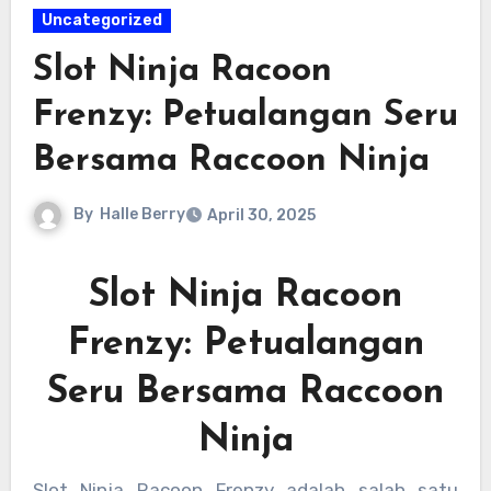
Uncategorized
Slot Ninja Racoon
Frenzy: Petualangan Seru
Bersama Raccoon Ninja
By
Halle Berry
April 30, 2025
Slot Ninja Racoon
Frenzy: Petualangan
Seru Bersama Raccoon
Ninja
Slot Ninja Racoon Frenzy adalah salah satu