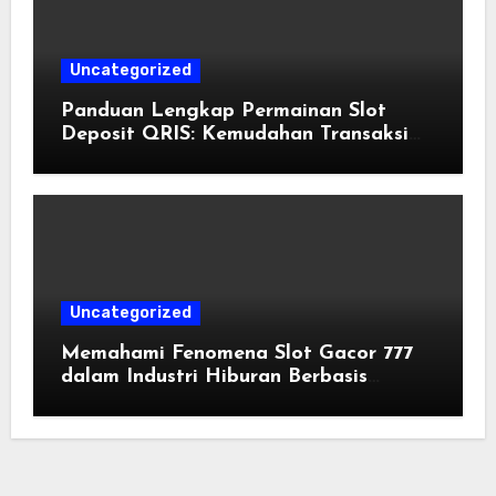
Uncategorized
Panduan Lengkap Permainan Slot
Deposit QRIS: Kemudahan Transaksi
Tercepat dengan Modal Minim
Uncategorized
Memahami Fenomena Slot Gacor 777
dalam Industri Hiburan Berbasis
Teknologi