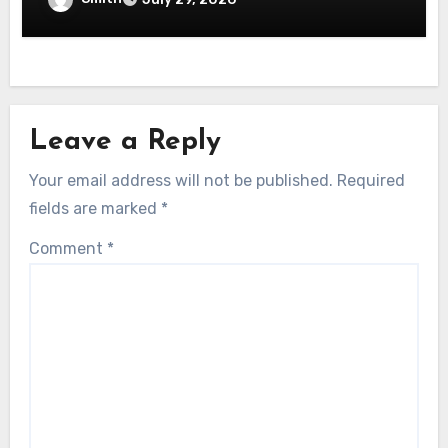
Leave a Reply
Your email address will not be published.
Required
fields are marked
*
Comment
*