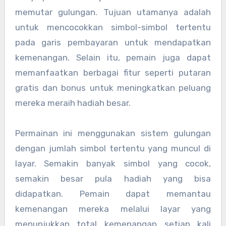
memutar gulungan. Tujuan utamanya adalah
untuk mencocokkan simbol-simbol tertentu
pada garis pembayaran untuk mendapatkan
kemenangan. Selain itu, pemain juga dapat
memanfaatkan berbagai fitur seperti putaran
gratis dan bonus untuk meningkatkan peluang
mereka meraih hadiah besar.
Permainan ini menggunakan sistem gulungan
dengan jumlah simbol tertentu yang muncul di
layar. Semakin banyak simbol yang cocok,
semakin besar pula hadiah yang bisa
didapatkan. Pemain dapat memantau
kemenangan mereka melalui layar yang
menunjukkan total kemenangan setiap kali