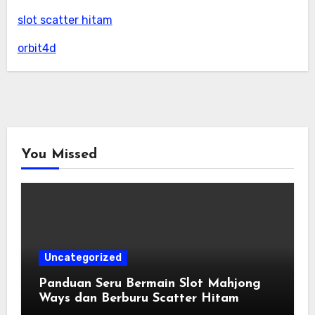
slot scatter hitam
orbit4d
You Missed
Uncategorized
Panduan Seru Bermain Slot Mahjong
Ways dan Berburu Scatter Hitam