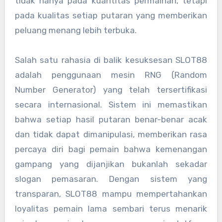
tidak hanya pada kuantitas permainan, tetapi
pada kualitas setiap putaran yang memberikan
peluang menang lebih terbuka.
Salah satu rahasia di balik kesuksesan SLOT88
adalah penggunaan mesin RNG (Random
Number Generator) yang telah tersertifikasi
secara internasional. Sistem ini memastikan
bahwa setiap hasil putaran benar-benar acak
dan tidak dapat dimanipulasi, memberikan rasa
percaya diri bagi pemain bahwa kemenangan
gampang yang dijanjikan bukanlah sekadar
slogan pemasaran. Dengan sistem yang
transparan, SLOT88 mampu mempertahankan
loyalitas pemain lama sembari terus menarik