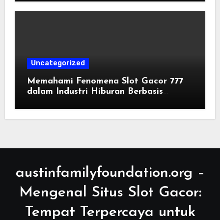
Uncategorized
Memahami Fenomena Slot Gacor 777
dalam Industri Hiburan Berbasis
Teknologi
austinfamilyfoundation.org –
Mengenal Situs Slot Gacor:
Tempat Terpercaya untuk