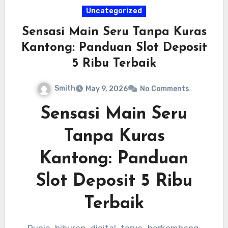
Uncategorized
Sensasi Main Seru Tanpa Kuras
Kantong: Panduan Slot Deposit
5 Ribu Terbaik
Smith
May 9, 2026
No Comments
Sensasi Main Seru
Tanpa Kuras
Kantong: Panduan
Slot Deposit 5 Ribu
Terbaik