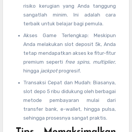
taruhannya kecil. Berikut adalah beberapa
risiko kerugian yang Anda tanggung
keuntungan utama yang bisa Anda
sangatlah minim. Ini adalah cara
rasakan:
terbaik untuk belajar bagi pemula.
Akses Game Terlengkap: Meskipun
Anda melakukan slot deposit 5k, Anda
tetap mendapatkan akses ke fitur-fitur
premium seperti
free spins
,
multiplier
,
hingga
jackpot
progresif.
Transaksi Cepat dan Mudah: Biasanya,
slot depo 5 ribu didukung oleh berbagai
metode pembayaran mulai dari
transfer bank, e-wallet, hingga pulsa,
sehingga prosesnya sangat praktis.
Tips Memaksimalkan