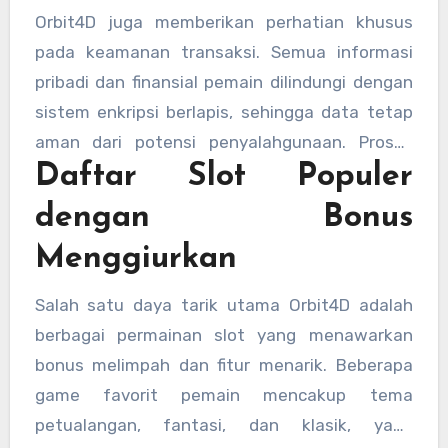
setiap pemain memiliki peluang yang setara
4d
berbagai menu, mulai dari daftar game,
Orbit4D juga memberikan perhatian khusus
untuk menang, tanpa adanya manipulasi atau
riwayat transaksi, hingga pengaturan akun.
pada keamanan transaksi. Semua informasi
kecurangan.
Bahkan bagi pemula, proses pendaftaran dan
pribadi dan finansial pemain dilindungi dengan
pemilihan permainan terasa intuitif. Dukungan
sistem enkripsi berlapis, sehingga data tetap
customer service 24 jam juga memastikan
aman dari potensi penyalahgunaan. Proses
setiap kendala teknis atau pertanyaan terkait
Daftar Slot Populer
deposit maupun penarikan dana dirancang
permainan dapat segera diatasi, sehingga
cepat dan efisien, memungkinkan pemain
dengan Bonus
pengalaman bermain tetap menyenangkan
langsung menikmati permainan tanpa harus
dan bebas stres.
Menggiurkan
menunggu lama.
Salah satu daya tarik utama Orbit4D adalah
berbagai permainan slot yang menawarkan
bonus melimpah dan fitur menarik. Beberapa
game favorit pemain mencakup tema
petualangan, fantasi, dan klasik, yang