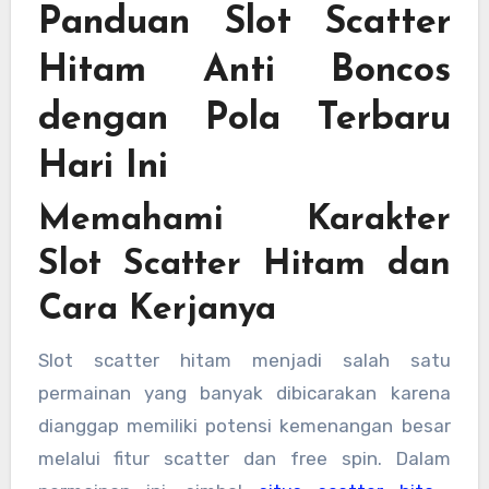
Panduan Slot Scatter
Hitam Anti Boncos
dengan Pola Terbaru
Hari Ini
Memahami Karakter
Slot Scatter Hitam dan
Cara Kerjanya
Slot scatter hitam menjadi salah satu
permainan yang banyak dibicarakan karena
dianggap memiliki potensi kemenangan besar
melalui fitur scatter dan free spin. Dalam