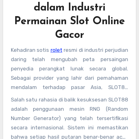
dalam Industri
Permainan Slot Online
Gacor
Kehadiran sotis
rolet
resmi di industri perjudian
daring telah mengubah peta persaingan
penyedia perangkat lunak secara global.
Sebagai provider yang lahir dari pemahaman
mendalam terhadap pasar Asia, SLOT88
berhasil menciptakan standar baru dalam
Salah satu rahasia di balik kesuksesan SLOT88
kategori permainan slot gacor. Istilah “gacor”
adalah penggunaan mesin RNG (Random
sendiri, yang merujuk pada mesin yang sering
Number Generator) yang telah tersertifikasi
memberikan kemenangan, menjadi melekat
secara internasional. Sistem ini memastikan
pada merek ini karena konsistensi mereka
bahwa setiap hasil putaran benar-benar acak