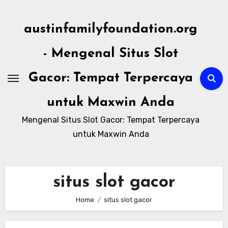
Skip
to
austinfamilyfoundation.org
content
- Mengenal Situs Slot
Gacor: Tempat Terpercaya
untuk Maxwin Anda
Mengenal Situs Slot Gacor: Tempat Terpercaya
untuk Maxwin Anda
situs slot gacor
Home
situs slot gacor