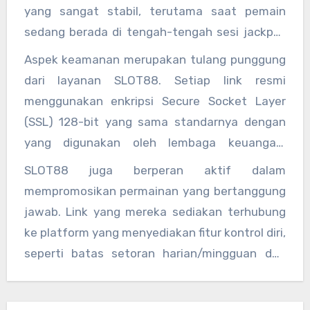
mereka adalah menciptakan jalur akses yang
yang sangat stabil, terutama saat pemain
terenkripsi dan terlindungi, memastikan setiap
sedang berada di tengah-tengah sesi jackpot
transaksi dan data pribadi pemain tetap
atau fitur bonus. Link alternatif yang
Aspek keamanan merupakan tulang punggung
rahasia dan aman dari ancaman siber.
disediakan SLOT88 dioptimalkan untuk
dari layanan SLOT88. Setiap link resmi
berbagai kondisi jaringan, baik itu di perangkat
menggunakan enkripsi Secure Socket Layer
desktop maupun mobile. Optimasi ini
(SSL) 128-bit yang sama standarnya dengan
mencakup kompresi data yang cerdas dan
yang digunakan oleh lembaga keuangan.
penggunaan server yang tersebar secara
Enkripsi ini memastikan bahwa semua
SLOT88 juga berperan aktif dalam
geografis untuk meminimalkan latensi (delay)
informasi yang ditransfer antara browser
mempromosikan permainan yang bertanggung
dan mencegah pemutusan koneksi yang tidak
pemain dan server SLOT88 tidak dapat dibaca
jawab. Link yang mereka sediakan terhubung
diinginkan.
oleh pihak ketiga. Selain itu, mereka
ke platform yang menyediakan fitur kontrol diri,
menerapkan sistem verifikasi berlapis untuk
seperti batas setoran harian/mingguan dan
mencegah akses akun yang tidak sah. Dengan
opsi pengecualian diri (self-exclusion). Dengan
kata lain, link slot online yang disediakan
mengintegrasikan fitur-fitur ini langsung ke
SLOT88 bukan hanya tentang akses, tetapi