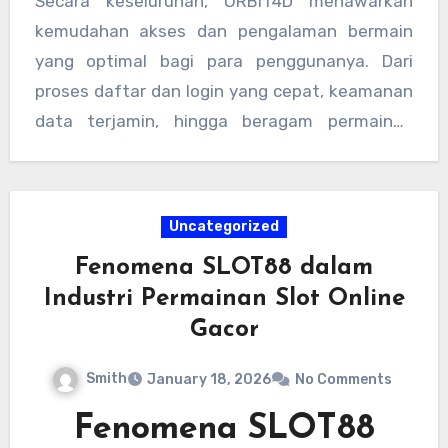
Secara keseluruhan, ORBIT4D menawarkan
event khusus menambah nilai lebih bagi
kemudahan akses dan pengalaman bermain
pemain. Dengan kombinasi daftar dan login
yang optimal bagi para penggunanya. Dari
mudah, keamanan terjamin, serta pengalaman
proses daftar dan login yang cepat, keamanan
bermain yang seru, ORBIT4D menjadi pilihan
data terjamin, hingga beragam permainan
ideal bagi siapa saja yang ingin menang setiap
menarik dan layanan pelanggan profesional,
hari.
semua aspek dirancang untuk mendukung
pemain meraih kemenangan setiap hari. Bagi
Uncategorized
pecinta game digital yang mengutamakan
Fenomena SLOT88 dalam
kenyamanan dan peluang menang, ORBIT4D
Industri Permainan Slot Online
adalah platform yang wajib dicoba.
Gacor
Smith
January 18, 2026
No Comments
Fenomena SLOT88