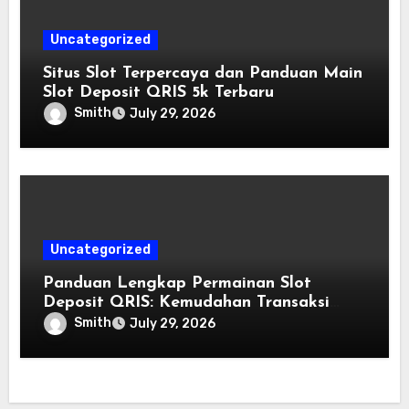
Uncategorized
Situs Slot Terpercaya dan Panduan Main
Slot Deposit QRIS 5k Terbaru
Smith
July 29, 2026
Uncategorized
Panduan Lengkap Permainan Slot
Deposit QRIS: Kemudahan Transaksi
Tercepat dengan Modal Minim
Smith
July 29, 2026