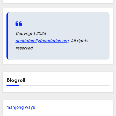
Copyright 2026
austinfamilyfoundation.org
. All rights
reserved
Blogroll
mahjong ways