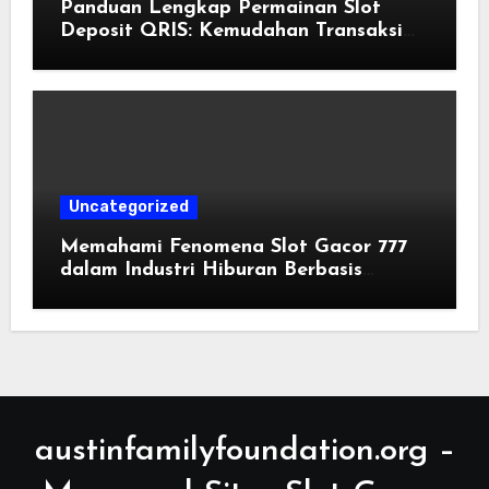
Panduan Lengkap Permainan Slot
Deposit QRIS: Kemudahan Transaksi
Tercepat dengan Modal Minim
Uncategorized
Memahami Fenomena Slot Gacor 777
dalam Industri Hiburan Berbasis
Teknologi
austinfamilyfoundation.org –