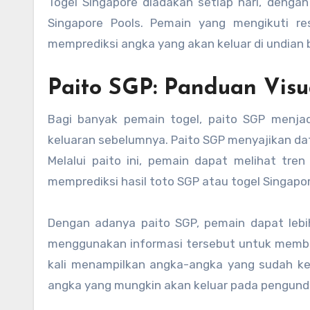
Togel Singapore diadakan setiap hari, denga
Singapore Pools. Pemain yang mengikuti r
memprediksi angka yang akan keluar di undian 
Paito SGP: Panduan Vis
Bagi banyak pemain togel, paito SGP menja
keluaran sebelumnya. Paito SGP menyajikan da
Melalui paito ini, pemain dapat melihat tre
memprediksi hasil toto SGP atau togel Singapo
Dengan adanya paito SGP, pemain dapat leb
menggunakan informasi tersebut untuk membua
kali menampilkan angka-angka yang sudah k
angka yang mungkin akan keluar pada pengundi