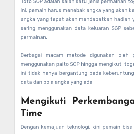
Toto SGP adalah salah satu jenis permainan to
ini, pemain harus menebak angka yang akan k
angka yang tepat akan mendapatkan hadiah ya
sering menggunakan data keluaran SGP se
permainan.
Berbagai macam metode digunakan oleh pe
menggunakan paito SGP hingga mengikuti toge
ini tidak hanya bergantung pada keberuntun
data dan pola angka yang ada.
Mengikuti Perkembanga
Time
Dengan kemajuan teknologi, kini pemain bisa m