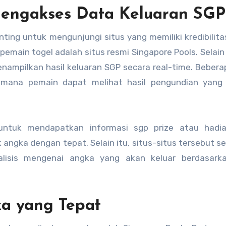
 Mengakses Data Keluaran SGP
ng untuk mengunjungi situs yang memiliki kredibilitas
 pemain togel adalah situs resmi Singapore Pools. Selain 
nampilkan hasil keluaran SGP secara real-time. Bebera
i mana pemain dapat melihat hasil pengundian yang
t untuk mendapatkan informasi sgp prize atau hadi
ngka dengan tepat. Selain itu, situs-situs tersebut ser
nalisis mengenai angka yang akan keluar berdasark
a yang Tepat