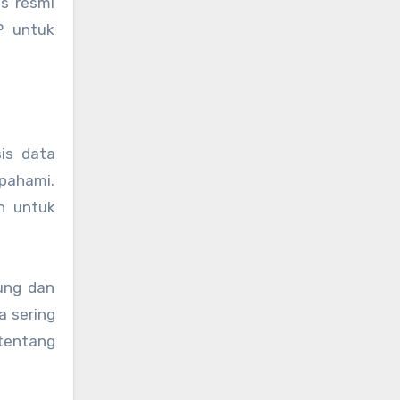
us resmi
P untuk
is data
ipahami.
n untuk
ung dan
a sering
tentang