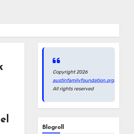
k
Copyright 2026
austinfamilyfoundation.org
.
All rights reserved
el
Blogroll