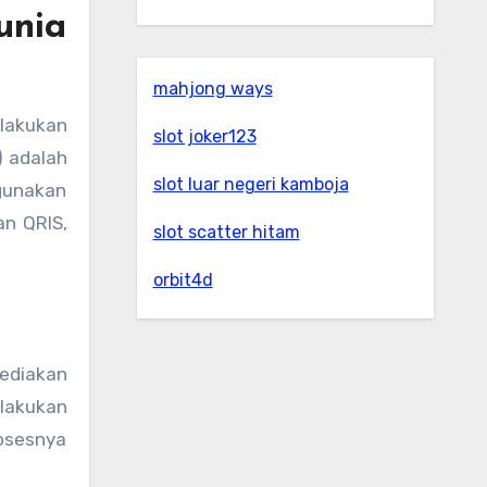
unia
mahjong ways
slot joker123
) adalah
slot luar negeri kamboja
gunakan
n QRIS,
slot scatter hitam
orbit4d
ediakan
lakukan
rosesnya