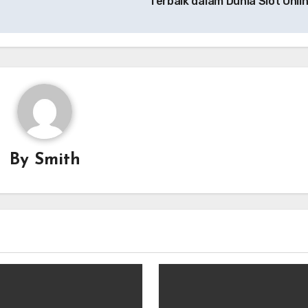
Terbaik dalam Dunia Slot Onli
By
Smith