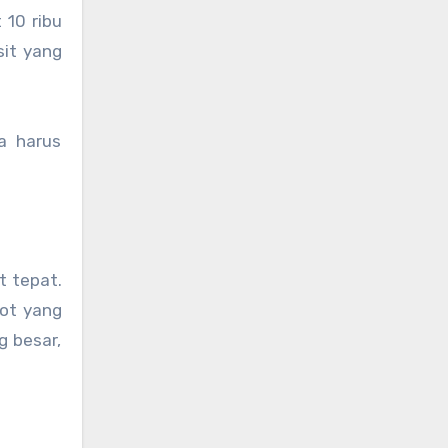
 10 ribu
sit yang
a harus
t tepat.
lot yang
g besar,