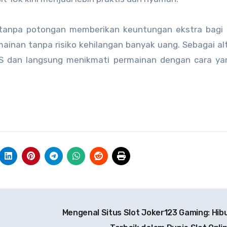
u tanpa potongan memberikan keuntungan ekstra bagi 
inan tanpa risiko kehilangan banyak uang. Sebagai alt
IS dan langsung menikmati permainan dengan cara yan
Mengenal Situs Slot Joker123 Gaming: Hib