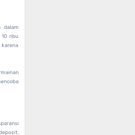
n dalam
10 ribu
 karena
ermainan
mencoba
sparansi
deposit,