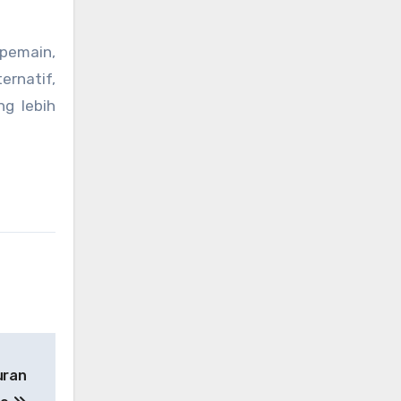
pemain,
ernatif,
g lebih
uran