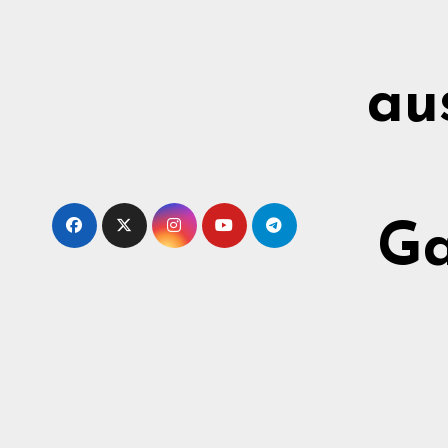
Skip
to
content
au
Ga