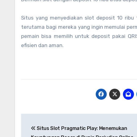
Situs yang menyediakan slot deposit 10 rib
terutama bagi mereka yang ingin memulai perma
pemain bisa memilih untuk deposit pakai QR
efisien dan aman.
Post
Situs Slot Pragmatic Play: Menemukan
navigation