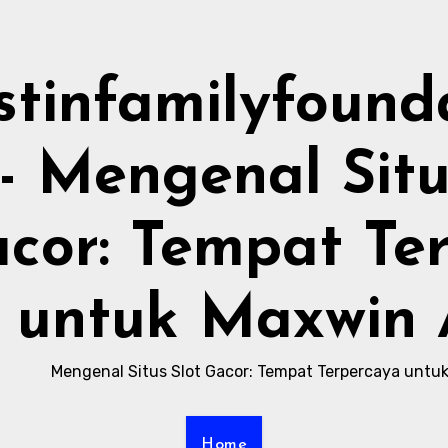
stinfamilyfound
- Mengenal Situ
cor: Tempat Te
untuk Maxwin
Mengenal Situs Slot Gacor: Tempat Terpercaya unt
Home