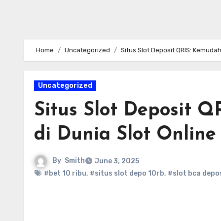
Home
Uncategorized
Situs Slot Deposit QRIS: Kemudah
Uncategorized
Situs Slot Deposit 
di Dunia Slot Online
By
Smith
June 3, 2025
#bet 10 ribu
,
#situs slot depo 10rb
,
#slot bca depos