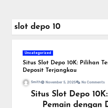
slot depo 10
Uncategorized
Situs Slot Depo 10K: Pilihan 
Deposit Terjangkau
Smith
November 5, 2025
No Comments
Situs Slot Depo 10K:
Pemain dengan D