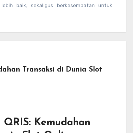
lebih baik, sekaligus berkesempatan untuk
dahan Transaksi di Dunia Slot
it QRIS: Kemudahan