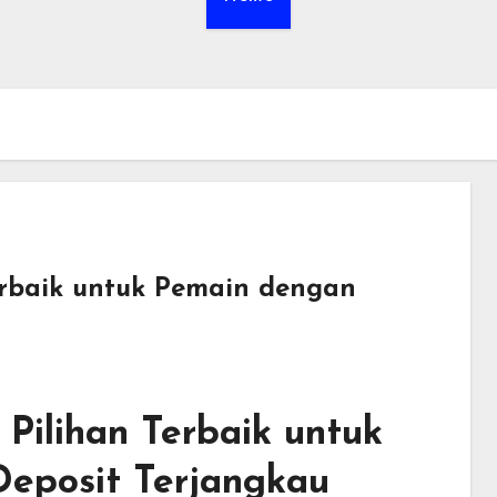
Terbaik untuk Pemain dengan
 Pilihan Terbaik untuk
eposit Terjangkau