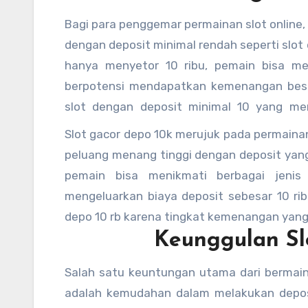
Bagi para penggemar permainan slot online
dengan deposit minimal rendah seperti slot
hanya menyetor 10 ribu, pemain bisa m
berpotensi mendapatkan kemenangan besar
slot dengan deposit minimal 10 yang me
keuntungan lainnya.
Slot gacor depo 10k merujuk pada permain
peluang menang tinggi dengan deposit yang
pemain bisa menikmati berbagai jen
mengeluarkan biaya deposit sebesar 10 rib
depo 10 rb karena tingkat kemenangan yang r
Keunggulan Sl
Salah satu keuntungan utama dari bermain
adalah kemudahan dalam melakukan depos